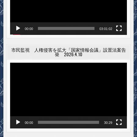
ヤ
ー
00:00
03:01:02
市民監視 人権侵害を拡大「国家情報会議」設置法案告
発 2026.4.10
動
画
プ
レ
ー
ヤ
ー
00:00
30:29