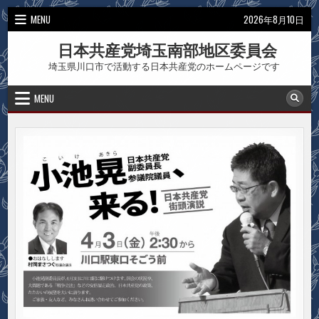
Skip
MENU
2026年8月10日
to
content
日本共産党埼玉南部地区委員会
埼玉県川口市で活動する日本共産党のホームページです
MENU