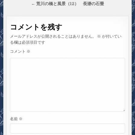
稿
← 荒川の橋と風景（12） 長瀞の石畳
ナ
ビ
コメントを残す
ゲ
ー
メールアドレスが公開されることはありません。
※
が付いてい
シ
る欄は必須項目です
ョ
コメント
※
ン
名前
※