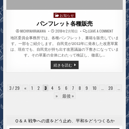
お知らせ
Posted
in
パンフレット各種販売
ON
MICHIYAHIRAKAWA
2018年2月10日
LEAVE A COMMENT
パ
ン
地区委員会事務所では、各種パンフレット、書籍を販売していま
フ
す。一部をご紹介します。 自民党が2012年に発表した改憲草案
レ
ッ
は、現在でも、自民党が持ち出す改憲議論の下敷きになっていま
ト
各
す。その草案の全体にわたって検証し、徹底し…
種
販
パ
続きを読む
売
ン
フ
レ
ッ
ト
各
3 / 29
«
1
2
3
4
5
6
7
8
9
10
...
20
...
種
販
»
最後 »
売
Ｑ＆Ａ 戦争への道をどう止め、平和をどうつくるか