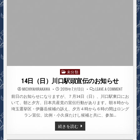
2
日
目
レ
ポ
ー
ト
未分類
Posted
in
14日（日）川口駅頭宣伝のお知らせ
ON
MICHIYAHIRAKAWA
2019年7月13日
LEAVE A COMMENT
14
日
前日のお知らせになりますが、７月14日（日）、川口駅東口にお
（日）
いて、朝と夕方、日本共産党の宣伝行動があります。朝８時から
川
口
埼玉選挙区・伊藤岳候補の訴え、夕方４時から６時の間はロング
駅
頭
ラン宣伝、比例・小久保たけし候補と共に、参加…
宣
伝
14
続きを読む
の
日
お
（日）
知
川
ら