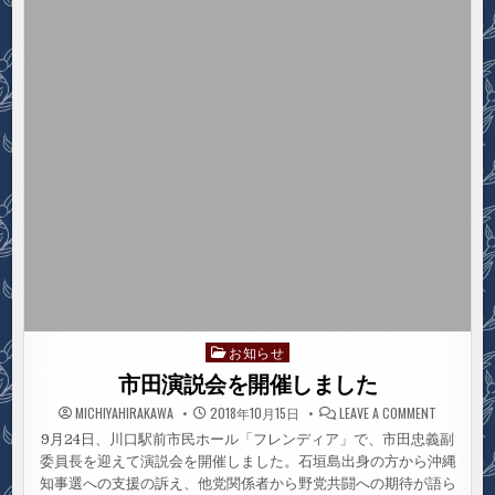
せ
口
駅
頭
宣
伝
の
お
知
ら
せ
お知らせ
Posted
in
市田演説会を開催しました
ON
MICHIYAHIRAKAWA
2018年10月15日
LEAVE A COMMENT
市
田
9月24日、川口駅前市民ホール「フレンディア」で、市田忠義副
演
委員長を迎えて演説会を開催しました。石垣島出身の方から沖縄
説
会
知事選への支援の訴え、他党関係者から野党共闘への期待が語ら
を