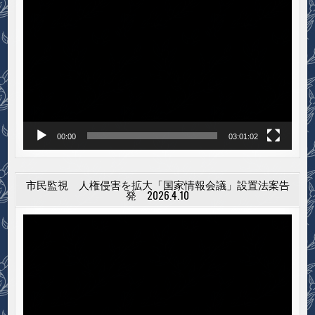
動
画
プ
レ
ー
ヤ
ー
00:00
03:01:02
市民監視 人権侵害を拡大「国家情報会議」設置法案告
発 2026.4.10
動
画
プ
レ
ー
ヤ
ー