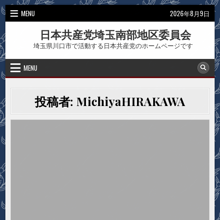
Skip
MENU
2026年8月9日
to
content
日本共産党埼玉南部地区委員会
埼玉県川口市で活動する日本共産党のホームページです
MENU
投稿者:
MichiyaHIRAKAWA