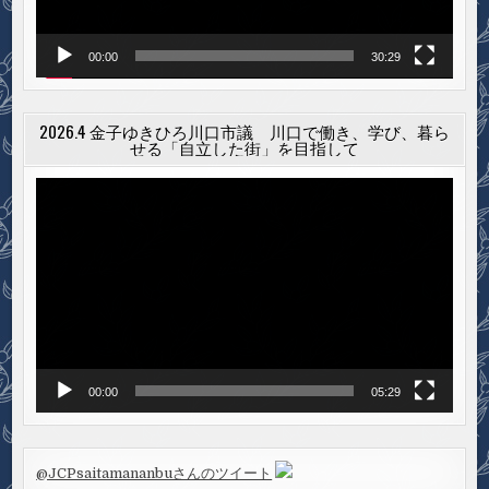
00:00
30:29
2026.4 金子ゆきひろ川口市議 川口で働き、学び、暮ら
せる「自立した街」を目指して
動
画
プ
レ
ー
ヤ
ー
00:00
05:29
@JCPsaitamananbuさんのツイート