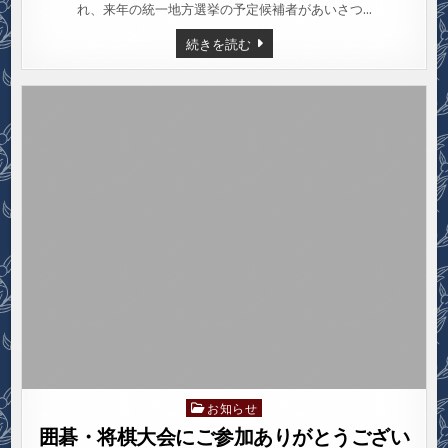
開
れ、来年の統一地方選挙の予定候補者があいさつ…
催
し
市
続きを読む
ま
田
し
演
た
説
会
を
開
催
し
ま
し
た
お知らせ
Posted
in
囲碁・将棋大会にご参加ありがとうござい