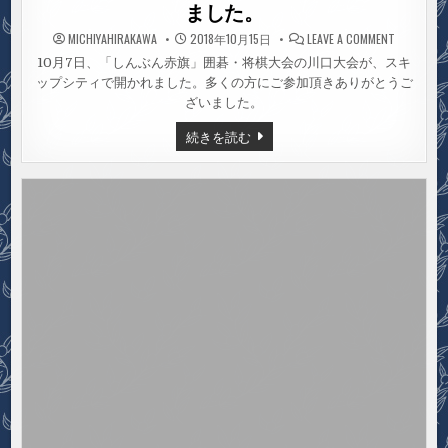
ました。
ON
MICHIYAHIRAKAWA
2018年10月15日
LEAVE A COMMENT
囲
碁・
10月7日、「しんぶん赤旗」囲碁・将棋大会の川口大会が、スキ
将
ップシティで開かれました。多くの方にご参加頂きありがとうご
棋
大
ざいました。
会
に
ご
囲
続きを読む
参
碁・
加
将
あ
棋
り
大
が
会
と
に
う
ご
ご
参
ざ
加
い
あ
ま
り
し
た。
が
と
う
ご
ざ
い
ま
し
た。