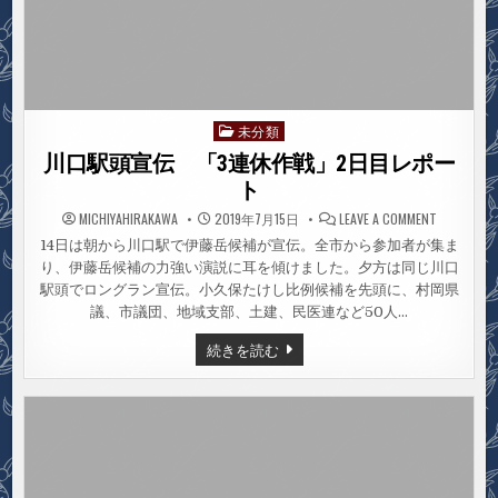
未分類
Posted
in
川口駅頭宣伝 「3連休作戦」2日目レポー
ト
ON
MICHIYAHIRAKAWA
2019年7月15日
LEAVE A COMMENT
川
口
14日は朝から川口駅で伊藤岳候補が宣伝。全市から参加者が集ま
駅
り、伊藤岳候補の力強い演説に耳を傾けました。夕方は同じ川口
頭
宣
駅頭でロングラン宣伝。小久保たけし比例候補を先頭に、村岡県
伝
「3
議、市議団、地域支部、土建、民医連など50人…
連
休
川
続きを読む
作
口
戦」
駅
2
頭
日
目
宣
レ
伝
ポ
「3
ー
連
ト
休
作
戦」