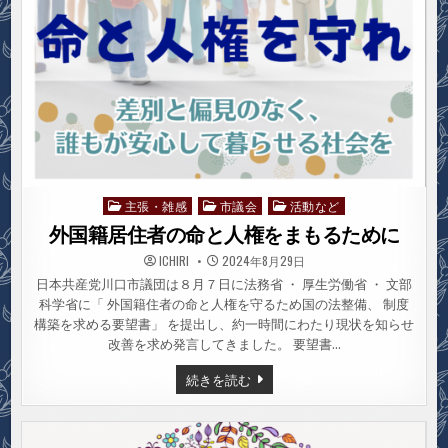
主張・雑感
市議会
活動など
Posted
in
外国籍居住者の命と人権をまもるために
ICHIRI
2024年8月29日
日本共産党川口市議団は８月７日に法務省 ・ 厚生労働省 ・ 文部
科学省に「 外国籍住者の命と人権を守るため国の法整備、 制度
構築を求める要望書」 を提出し、約一時間にわたり現状を知らせ
改善を求め発言してきました。 要望書…
外
続きを読む
国
籍
居
住
者