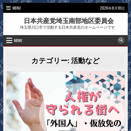
Skip
MENU
2026年8月10日
to
content
日本共産党埼玉南部地区委員会
埼玉県川口市で活動する日本共産党のホームページです
MENU
カテゴリー:
活動など