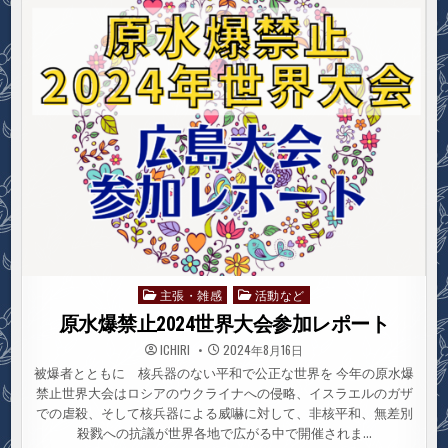
の
命
と
人
権
を
ま
も
る
た
め
に
主張・雑感
活動など
Posted
in
原水爆禁止2024世界大会参加レポート
ICHIRI
2024年8月16日
被爆者とともに 核兵器のない平和で公正な世界を 今年の原水爆
禁止世界大会はロシアのウクライナへの侵略、イスラエルのガザ
での虐殺、そして核兵器による威嚇に対して、非核平和、無差別
殺戮への抗議が世界各地で広がる中で開催されま…