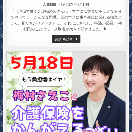
ICHIRI
2024年6月17日
「（現場で働く介護職の皆さんは）本当に低賃金や不安定な身分
でやってる。こんな専門職、人の本当に生き死にに関わる職業と
して、私たちがリスペクトし、それにふさわしい待遇が必要」 梅
村氏のことばに、来場者が大きく頷きました。h…
介
続きを読む
護
保
険
の
こ
こ
が
問
題！
梅
村
さ
え
こ
が
す
る
ど
く
指
摘