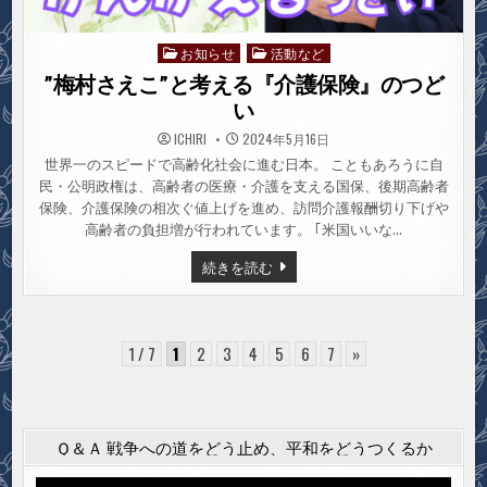
お知らせ
活動など
Posted
in
”梅村さえこ”と考える『介護保険』のつど
い
ICHIRI
2024年5月16日
世界一のスピードで高齢化社会に進む日本。 こともあろうに自
民・公明政権は、高齢者の医療・介護を支える国保、後期高齢者
保険、介護保険の相次ぐ値上げを進め、訪問介護報酬切り下げや
高齢者の負担増が行われています。 ｢米国いいな…
”梅
続きを読む
村
さ
え
こ”と
考
え
1 / 7
1
2
3
4
5
6
7
»
る
『介
護
保
険』
の
Ｑ＆Ａ 戦争への道をどう止め、平和をどうつくるか
つ
ど
い
動