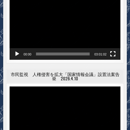
画
プ
レ
ー
ヤ
ー
00:00
03:01:02
市民監視 人権侵害を拡大「国家情報会議」設置法案告
発 2026.4.10
動
画
プ
レ
ー
ヤ
ー