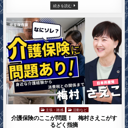
原
続きを読む
水
爆
禁
止
2024
世
界
大
会
参
加
レ
ポ
ー
ト
主張・雑感
活動など
Posted
in
介護保険のここが問題！ 梅村さえこがす
るどく指摘