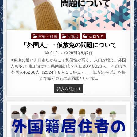
主張・雑感
市議会
活動など
Posted
in
「外国人」・仮放免の問題について
ICHIRI
2024年9月2日
■東京に近い川口市だからこそ利便性が高く、 人口が増え、外国
人も多い 川口市は埼玉県南部の市で人口60万8023人、 そのうち
外国人46208人（2024年８月１日時点）、 川口駅から荒川を挟
んで隣が東京の赤羽駅という立…
「外
続きを読む
国
人」・
仮
放
免
の
問
題
に
つ
い
て