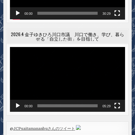
00:00
30:29
2026.4 金子ゆきひろ川口市議 川口で働き、学び、暮ら
せる「自立した街」を目指して
動
画
プ
レ
ー
ヤ
ー
00:00
05:29
@JCPsaitamananbuさんのツイート