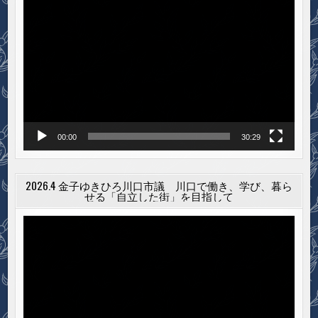
動
画
プ
レ
ー
ヤ
ー
00:00
30:29
2026.4 金子ゆきひろ川口市議 川口で働き、学び、暮ら
せる「自立した街」を目指して
動
画
プ
レ
ー
ヤ
ー