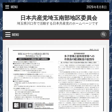
Skip
MENU
2026年8月8日
to
content
日本共産党埼玉南部地区委員会
埼玉県川口市で活動する日本共産党のホームページです
MENU