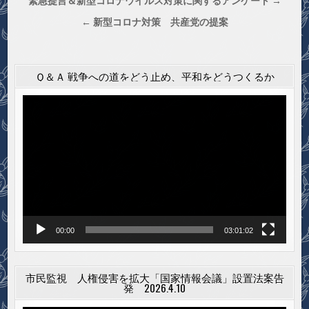
投
緊急提言＆新型コロナウイルス対策に関するアンケート →
稿
← 新型コロナ対策 共産党の提案
ナ
ビ
ゲ
Ｑ＆Ａ 戦争への道をどう止め、平和をどうつくるか
ー
動
シ
画
プ
ョ
レ
ン
ー
ヤ
ー
00:00
03:01:02
市民監視 人権侵害を拡大「国家情報会議」設置法案告
発 2026.4.10