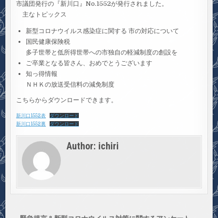
市議団発行の『新川口』No.1552が発行されました。
主なトピックス
新型コロナウイルス感染症に関する 市の対応について
国民健康保険税
多子世帯と低所得世帯への市独自の軽減制度の創設を
ご卒業となる皆さん、おめでとうございます
知っ得情報
ＮＨＫの放送受信料の減免制度
こちらからダウンロードできます。
新川口1552表
ダウンロード
新川口1552裏
ダウンロード
Author:
ichiri