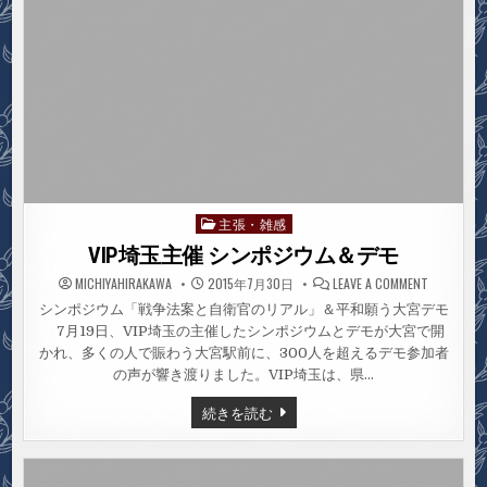
主張・雑感
Posted
in
VIP埼玉主催 シンポジウム＆デモ
ON
MICHIYAHIRAKAWA
2015年7月30日
LEAVE A COMMENT
VIP
埼
シンポジウム「戦争法案と自衛官のリアル」＆平和願う大宮デモ
玉
7月19日、VIP埼玉の主催したシンポジウムとデモが大宮で開
主
催
かれ、多くの人で賑わう大宮駅前に、300人を超えるデモ参加者
シ
ン
の声が響き渡りました。VIP埼玉は、県…
ポ
ジ
VIP
続きを読む
ウ
埼
ム
玉
＆
主
デ
モ
催
シ