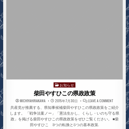
ン
ポ
ジ
ウ
ム
＆
デ
モ
お知らせ
Posted
in
柴田やすひこの県政政策
ON
MICHIYAHIRAKAWA
2015年7月30日
LEAVE A COMMENT
柴
田
共産党が推薦する、県知事候補柴田やすひこの県政政策をご紹介
や
します。 「戦争法案ノー」「憲法生かし、くらし・いのち守る県
す
ひ
政」を掲げる柴田やすひこの県政政策をぜひご覧ください。 ■柴
こ
の
田やすひこ 3つの転換と5つの基本政策.
県