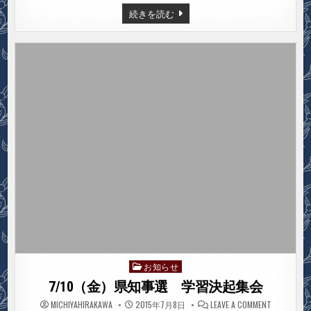
政
柴
続きを読む
政
田
策
や
す
ひ
こ
の
県
政
政
策
お知らせ
Posted
in
7/10（金）県知事選 学習決起集会
ON
MICHIYAHIRAKAWA
2015年7月8日
LEAVE A COMMENT