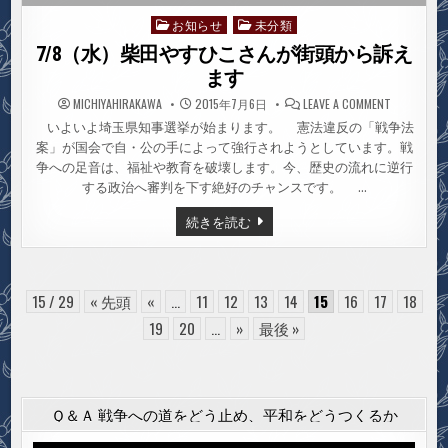
お知らせ
未分類
Posted
in
7/8（水）柴田やすひこさんが街頭から訴え
ます
ON
MICHIYAHIRAKAWA
2015年7月6日
LEAVE A COMMENT
7/8（水）
柴
いよいよ埼玉県知事選挙が始まります。 憲法違反の「戦争法
田
案」が国会で自・公の手によって強行されようとしています。戦
や
す
争への足音は、福祉や教育を破壊します。今、歴史の流れに逆行
ひ
こ
する政治へ審判を下す絶好のチャンスです。 …
さ
ん
7/8（水）
続きを読む
が
柴
街
田
頭
や
か
ら
す
訴
ひ
え
こ
15 / 29
« 先頭
«
...
11
12
13
14
15
16
17
18
ま
さ
す
ん
19
20
...
»
最後 »
が
街
頭
か
ら
訴
Ｑ＆Ａ 戦争への道をどう止め、平和をどうつくるか
え
ま
す