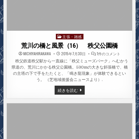
主張・雑感
Posted
in
荒川の橋と風景（16） 秩父公園橋
荒
MICHIYAHIRAKAWA
2015年7月30日
1件のコメント
川
の
秩父鉄道秩父駅から一直線に「秩父ミューズパーク」へむかう
橋
県道の、荒川にかかる秩父公園橋。530mの大きな斜張橋で、橋
と
風
の主塔の下で手をたたくと、「鳴き龍現象」が体験できるとい
景
（16）
う。 （芝地域後援会ニュースより）.
秩
父
荒
続きを読む
公
川
園
の
橋
橋
へ
の
と
風
景
（16）
秩
父
公
園
橋