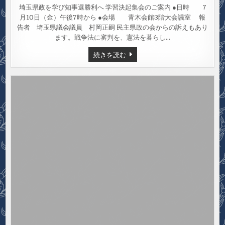
7/10（金）
県
埼玉県政を学び知事選勝利へ 学習決起集会のご案内 ●日時 7
知
月10日（金）午後7時から ●会場 青木会館3階大会議室 報
事
選
告者 埼玉県議会議員 村岡正嗣 民主県政の会からの訴えもあり
学
習
ます。戦争法に審判を、憲法を暮らし…
決
起
7/10（金）
続きを読む
集
県
会
知
事
選
学
習
決
起
集
会