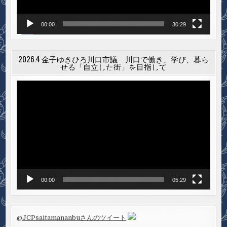
00:00
30:29
2026.4 金子ゆきひろ川口市議 川口で働き、学び、暮ら
せる「自立した街」を目指して
動
画
プ
レ
ー
ヤ
ー
00:00
05:29
@JCPsaitamananbuさんのツイート