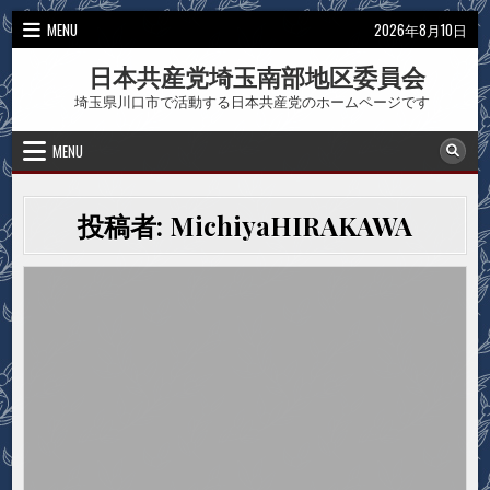
Skip
MENU
2026年8月10日
to
content
日本共産党埼玉南部地区委員会
埼玉県川口市で活動する日本共産党のホームページです
MENU
投稿者:
MichiyaHIRAKAWA