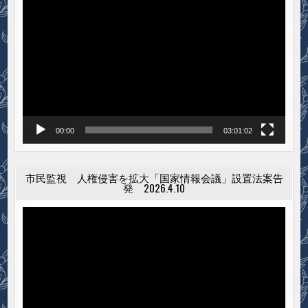
動
画
プ
レ
ー
ヤ
ー
00:00
03:01:02
市民監視 人権侵害を拡大「国家情報会議」設置法案告
発 2026.4.10
動
画
プ
レ
ー
ヤ
ー