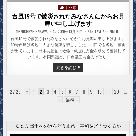
未分類
Posted
in
台風19号で被災されたみなさんにからお見
舞い申し上げます
ON
MICHIYAHIRAKAWA
2019年10月14日
LEAVE A COMMENT
台
風
台風19号で被災されたみなさんに心からお見舞い申し上げます。
19
19号台風は各地に大きな傷跡を残しました。川口でも各地に被害
号
で
が出ています。日本共産党は救命・救援に万全を求めて奮闘して
被
災
います。村岡県議と川口市議団も全力で取り…
さ
れ
台
続きを読む
た
風
み
19
な
号
さ
ん
で
に
被
か
災
2 / 29
«
1
2
3
4
5
6
7
8
9
10
...
20
...
ら
さ
お
れ
»
最後 »
見
た
舞
み
い
な
申
さ
し
ん
上
に
げ
Ｑ＆Ａ 戦争への道をどう止め、平和をどうつくるか
か
ま
す
ら
お