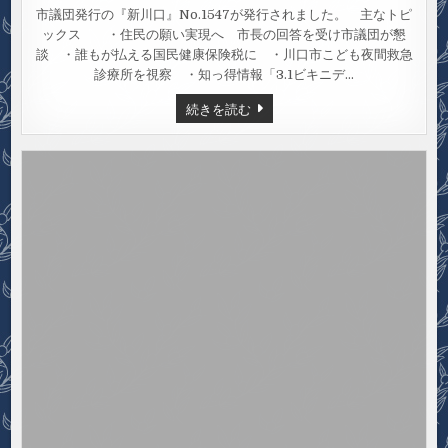
新
川
市議団発行の『新川口』No.1547が発行されました。 主なトピ
口
ックス ・住民の願い実現へ 市長の回答を受け市議団が懇
NO.1547（
年
談 ・誰もが払える国民健康保険税に ・川口市こども夜間救急
2
月
診療所を視察 ・知っ得情報「3.1ビキニデ…
16
日
新
続きを読む
号）
川
口
NO.1547（2020
年
2
月
16
日
号）