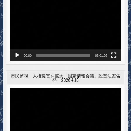
動
見
舞
画
い
プ
申
し
レ
上
げ
ー
ま
ヤ
す
ー
00:00
03:01:02
市民監視 人権侵害を拡大「国家情報会議」設置法案告
発 2026.4.10
動
画
プ
レ
ー
ヤ
ー