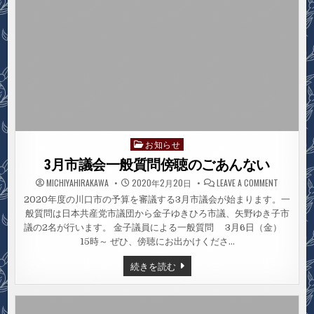
お知らせ
Posted
in
3月市議会一般質問傍聴のごあんない
ON
MICHIYAHIRAKAWA
2020年2月20日
LEAVE A COMMENT
3
月
2020年度の川口市の予算を審議する3月市議会が始まります。一
市
般質問は日本共産党市議団から金子ゆきひろ市議、矢野ゆき子市
議
会
議の2名が行います。 金子議員による一般質問 3月6日（金）
一
般
15時～ ぜひ、傍聴にお出かけくださ…
質
問
3
続きを読む
傍
月
聴
市
の
議
ご
あ
会
ん
一