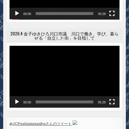
00:00
30:29
2026.4 金子ゆきひろ川口市議 川口で働き、学び、暮ら
せる「自立した街」を目指して
動
画
プ
レ
ー
ヤ
ー
00:00
05:29
@JCPsaitamananbuさんのツイート