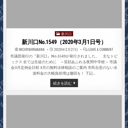
新川口
Posted
in
新川口No.1549（2020年3月1日号）
ON
MICHIYAHIRAKAWA
2020年2月27日
LEAVE A COMMENT
新
川
市議団発行の『新川口』No.1549が発行されました。 主なトピ
口
ックス 全ては生徒のために ～笑顔あふれる夜間中学校～ 市議
NO.1549
年
会3月定例会日程 3月の無料法律相談のご案内 市民合意のない水
3
月
道料金の大幅負担増は撤回を！ 下記…
1
日
新
続きを読む
号）
川
口
NO.1549（2020
年
3
月
1
日
号）