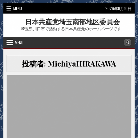
Skip
MENU
2026年8月10日
to
content
日本共産党埼玉南部地区委員会
埼玉県川口市で活動する日本共産党のホームページです
MENU
投稿者:
MichiyaHIRAKAWA