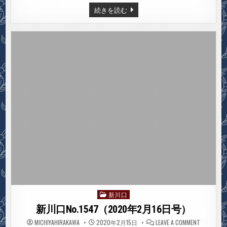
日
新
続きを読む
号）
川
口
NO.1548（2020
年
2
月
23
日
号）
新川口
Posted
in
新川口No.1547（2020年2月16日号）
ON
MICHIYAHIRAKAWA
2020年2月15日
LEAVE A COMMENT