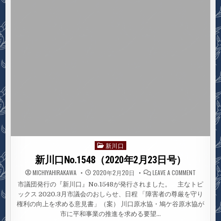
な
般
い
質
問
傍
聴
の
ご
あ
ん
な
い
新川口
Posted
in
新川口No.1548（2020年2月23日号）
ON
MICHIYAHIRAKAWA
2020年2月20日
LEAVE A COMMENT
新
川
市議団発行の『新川口』No.1548が発行されました。 主なトピ
口
ックス 2020.3月市議会のおしらせ、日程 「障害者の尊厳を守り
NO.1548
年
権利の向上を求める意見書」（案） 川口原水協・鳩ケ谷原水協が
2
月
市に平和事業の推進を求める要望…
23