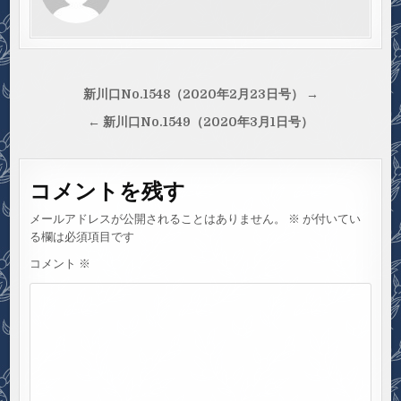
投
新川口No.1548（2020年2月23日号） →
稿
← 新川口No.1549（2020年3月1日号）
ナ
ビ
コメントを残す
ゲ
ー
メールアドレスが公開されることはありません。
※
が付いてい
シ
る欄は必須項目です
ョ
コメント
※
ン