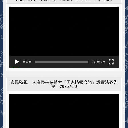
動
画
プ
レ
ー
ヤ
ー
00:00
03:01:02
市民監視 人権侵害を拡大「国家情報会議」設置法案告
発 2026.4.10
動
画
プ
レ
ー
ヤ