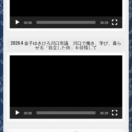
ー
00:00
30:29
2026.4 金子ゆきひろ川口市議 川口で働き、学び、暮ら
せる「自立した街」を目指して
動
画
プ
レ
ー
ヤ
ー
00:00
05:29