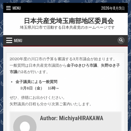
Skip
MENU
2026年8月9日
to
content
日本共産党埼玉南部地区委員会
埼玉県川口市で活動する日本共産党のホームページです
MENU
2020年度の川口市の予算を審議する3月市議会が始まります。
一般質問は日本共産党市議団から
金子ゆきひろ市議
、
矢野ゆき子
市議
の2名が行います。
金子議員による一般質問
3月6日（金） 15時～
ぜひ、傍聴にお出かけください。
矢野議員の日程も分かり次第ご案内いたします。
Author:
MichiyaHIRAKAWA