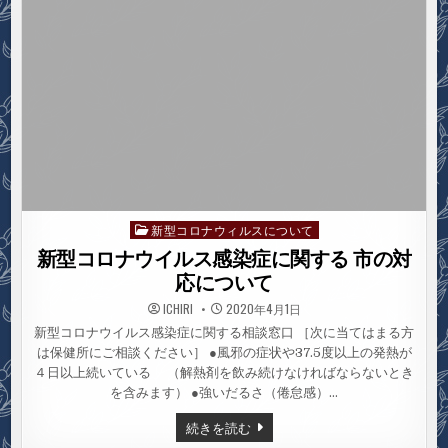
症
の
影
響
に
よ
る
休
業
や
失
業
で、
生
活
資
金
で
新型コロナウィルスについて
Posted
お
in
悩
新型コロナウイルス感染症に関する 市の対
み
の
応について
方
へ
ICHIRI
2020年4月1日
新型コロナウイルス感染症に関する相談窓口 ［次に当てはまる方
は保健所にご相談ください］ ●風邪の症状や37.5度以上の発熱が
４日以上続いている （解熱剤を飲み続けなければならないとき
を含みます） ●強いだるさ（倦怠感）…
新
続きを読む
型