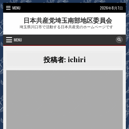
Skip
MENU
2026年8月7日
to
content
日本共産党埼玉南部地区委員会
埼玉県川口市で活動する日本共産党のホームページです
MENU
投稿者:
ichiri