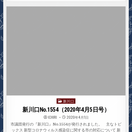
コ
ロ
ナ
ウ
イ
ル
ス
感
染
症
に
関
す
る
市
の
対
応
に
つ
い
て
新川口
Posted
in
新川口No.1554（2020年4月5日号）
ICHIRI
2020年4月1日
市議団発行の『新川口』No.1554が発行されました。 主なトピ
ックス 新型コロナウィルス感染症に関する市の対応について 新