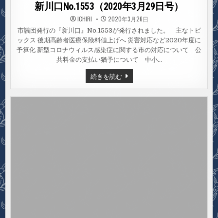
in
新川口No.1553（2020年3月29日号）
ICHIRI
2020年3月26日
市議団発行の『新川口』No.1553が発行されました。 主なトピ
ックス 後期高齢者医療保険料値上げへ 災害対応など2020年度に
予算化 新型コロナウィルス感染症に関する市の対応について 公
共料金の支払い猶予について 中小…
新
続きを読む
川
口
NO.1553（2020
年
3
月
29
日
号）