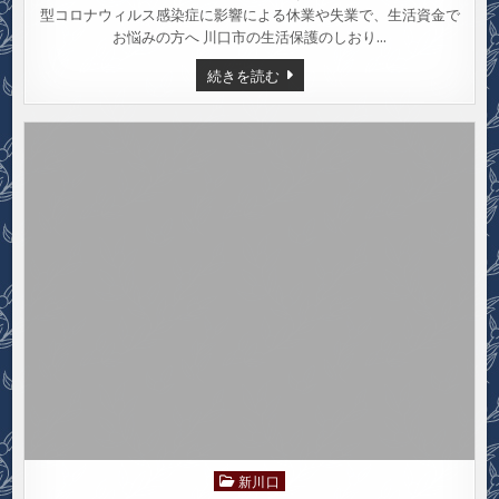
型コロナウィルス感染症に影響による休業や失業で、生活資金で
お悩みの方へ 川口市の生活保護のしおり…
新
続きを読む
川
口
NO.1554（2020
年
4
月
5
日
号）
新川口
Posted