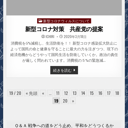
新型コロナウィルスについて
Posted
in
新型コロナ対策 共産党の提案
ICHIRI
2020年3月18日
消費税を5%減税し、生活防衛を！！ 新型コロナ感染拡大防止に
よって国民の命と健康を守ることに最大の力を注ぎつつ、現下の
経済危機からどうやって国民生活を防衛していくか。政治の責任
が厳しく問われています。消費税の５%の緊急減…
新
続きを読む
型
コ
ロ
ナ
対
策
19 / 20
« 先頭
«
...
11
12
13
14
15
16
17
18
共
産
19
20
»
党
の
提
案
Ｑ＆Ａ 戦争への道をどう止め、平和をどうつくるか