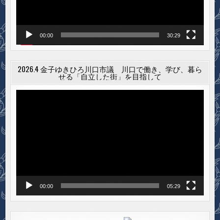
ー
00:00
30:29
2026.4 金子ゆきひろ川口市議 川口で働き、学び、暮ら
せる「自立した街」を目指して
動
画
プ
レ
ー
ヤ
ー
00:00
05:29