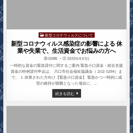
新型コロナウィルスについて
Posted
in
新型コロナウィルス感染症の影響による 休
業や失業で、生活資金でお悩みの方へ
ICHIRI
2020年4月1日
一時的な資金の緊急貸付に関するご案内 緊急小口資金・総合支援
資金の特例貸付申込は、 川口市社会福祉協議会（ 252-1294）ま
で。 １.休業された方向け【緊急小口資金】 緊急かつ一時的に成
型の維持が困難となった場合に、…
新
続きを読む
型
コ
ロ
ナ
ウ
ィ
ル
ス
感
染