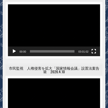
動
画
プ
レ
ー
ヤ
ー
00:00
03:01:02
市民監視 人権侵害を拡大「国家情報会議」設置法案告
発 2026.4.10
動
画
プ
レ
ー
ヤ