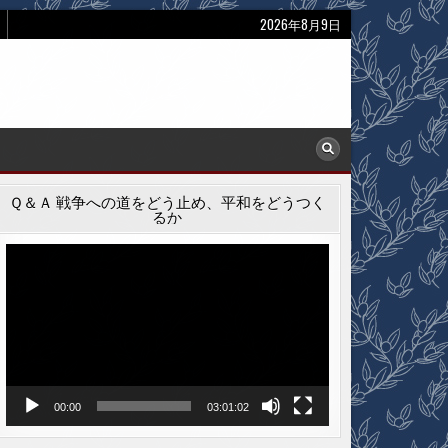
2026年8月9日
Ｑ＆Ａ 戦争への道をどう止め、平和をどうつく
るか
動
画
プ
レ
ー
ヤ
ー
00:00
03:01:02