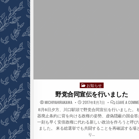
川
口
駅
で
緊
急
報
告
お知らせ
Posted
in
野党合同宣伝を行いました
MICHIYAHIRAKAWA
2017年8月7日
LEAVE A COMM
8月6日夕方、川口駅頭で野党合同宣伝を行いました。 
器廃止条約に背を向ける政権の姿勢、虚偽隠蔽の国会答
一刻も早く安倍政権に代わる新しい政治を作ろうと呼び
ました。 来る総選挙でも共闘することを再確認する場
り…