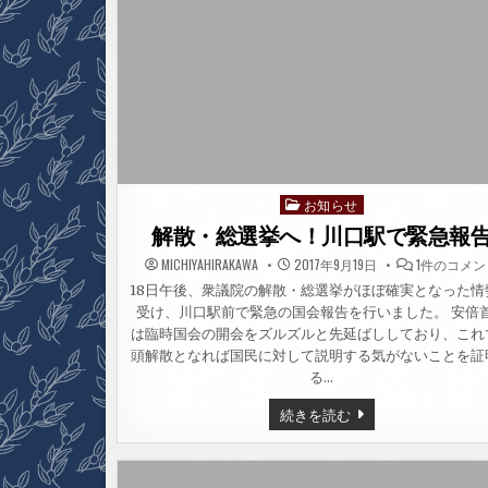
う
ご
ざ
い
ま
し
た。
お知らせ
Posted
in
解散・総選挙へ！川口駅で緊急報
解
MICHIYAHIRAKAWA
2017年9月19日
1件のコメン
散・
総
18日午後、衆議院の解散・総選挙がほぼ確実となった情
選
受け、川口駅前で緊急の国会報告を行いました。 安倍
挙
へ！
は臨時国会の開会をズルズルと先延ばししており、これ
川
口
頭解散となれば国民に対して説明する気がないことを証
駅
る…
で
緊
急
解
続きを読む
報
散・
告
総
へ
選
の
挙
へ！