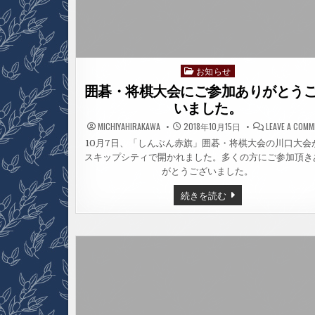
お知らせ
Posted
in
囲碁・将棋大会にご参加ありがとう
いました。
MICHIYAHIRAKAWA
2018年10月15日
LEAVE A COM
10月7日、「しんぶん赤旗」囲碁・将棋大会の川口大会
スキップシティで開かれました。多くの方にご参加頂き
がとうございました。
囲
続きを読む
碁・
将
棋
大
会
に
ご
参
加
あ
り
が
と