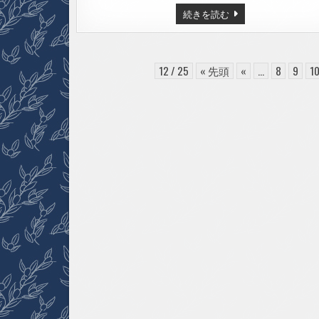
野
続きを読む
党
合
同
宣
伝
を
12 / 25
« 先頭
«
...
8
9
1
行
い
ま
し
た