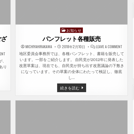
お知らせ
Posted
in
ござ
パンフレット各種販売
ON
MICHIYAHIRAKAWA
2018年2月10日
LEAVE A COMMENT
パ
ON
ン
MENT
地区委員会事務所では、各種パンフレット、書籍を販売して
囲
フ
います。一部をご紹介します。 自民党が2012年に発表した
碁・
レ
が、
将
ッ
改憲草案は、現在でも、自民党が持ち出す改憲議論の下敷き
あり
棋
ト
大
各
になっています。その草案の全体にわたって検証し、徹底
会
種
し…
に
販
ご
売
参
パ
続きを読む
加
ン
あ
フ
り
レ
が
ッ
と
ト
う
各
ご
種
ざ
い
販
ま
売
し
た。