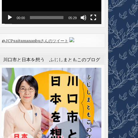
ヤ
ー
00:00
05:29
@JCPsaitamananbuさんのツイート
川口市と日本を想う ふじしまともこのブログ