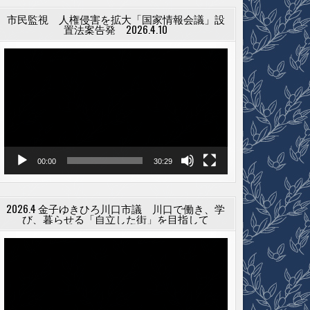
市民監視 人権侵害を拡大「国家情報会議」設
置法案告発 2026.4.10
動
画
プ
レ
ー
ヤ
ー
00:00
30:29
2026.4 金子ゆきひろ川口市議 川口で働き、学
び、暮らせる「自立した街」を目指して
動
画
プ
レ
ー