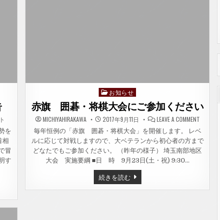
お知らせ
Posted
in
告
赤旗 囲碁・将棋大会にご参加ください
ON
ト
MICHIYAHIRAKAWA
2017年9月11日
LEAVE A COMMENT
赤
旗
勢を
毎年恒例の「赤旗 囲碁・将棋大会」を開催します。 レベ
囲
首相
ルに応じて対戦しますので、大ベテランから初心者の方まで
碁・
将
で冒
どなたでもご参加ください。 （昨年の様子） 埼玉南部地区
棋
大
明す
大会 実施要綱 ■日 時 9月23日(土・祝) 9:30…
会
に
赤
続きを読む
ご
旗
参
囲
加
碁・
く
だ
将
さ
棋
い
大