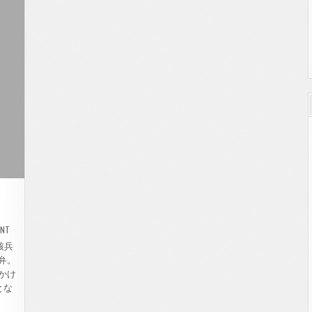
会
に
ご
参
加
く
だ
さ
い
ON
ENT
野
党
核兵
合
弁。
同
宣
かけ
伝
を
とな
行
い