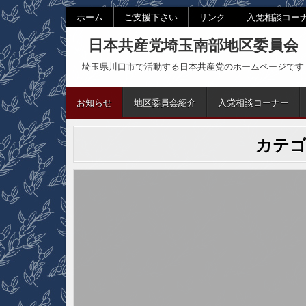
Skip
ホーム
ご支援下さい
リンク
入党相談コー
to
日本共産党埼玉南部地区委員会
content
埼玉県川口市で活動する日本共産党のホームページです
お知らせ
地区委員会紹介
入党相談コーナー
カテゴ