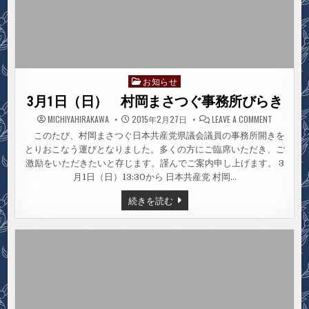
お知らせ
Posted
in
3月1日（日） 村岡まさつぐ事務所びらき
ON
MICHIYAHIRAKAWA
2015年2月27日
LEAVE A COMMENT
3
月
このたび、村岡まさつぐ日本共産党県議会議員の事務所開きを
1
とりおこなう運びとなりました。多くの方にご臨席いただき、ご
日
（日）
激励をいただきたいと存じます。謹んでご案内申し上げます。 3
村
岡
月1日（日）13:30から 日本共産党 村岡…
ま
さ
3
続きを読む
つ
月
ぐ
1
事
日
務
所
（日）
び
村
ら
岡
き
ま
さ
つ
ぐ
事
務