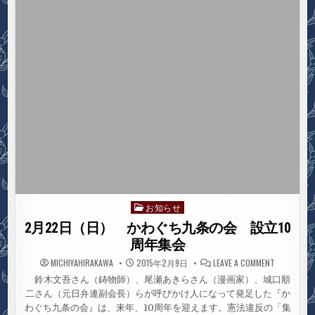
本
共
産
党
演
説
会
お知らせ
Posted
in
2月22日（日） かわぐち九条の会 設立10
周年集会
ON
MICHIYAHIRAKAWA
2015年2月9日
LEAVE A COMMENT
2
月
鈴木文吾さん（鋳物師）、尾瀬あきらさん（漫画家）、城口順
22
二さん（元日弁連副会長）らが呼びかけ人になって発足した『か
日
（日）
わぐち九条の会』は、来年、10周年を迎えます。憲法違反の「集
か