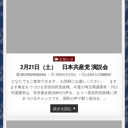
所
び
ら
き
お知らせ
Posted
in
2月21日（土） 日本共産党 演説会
ON
MICHIYAHIRAKAWA
2015年2月9日
LEAVE A COMMENT
2
月
どなたでもご参加できます。 お気軽にお越しください。 ます
21
ます暴走をつづける安倍自民党政権。今度の埼玉県議選挙・川口
日
（土）
市議選挙は、安倍暴走政治NOの声を、もう一度自民党政権に突
日
本
きつけるチャンスです。国民の声で動く政治を、…
共
産
2
続きを読む
党
月
演
21
説
日
会
（土）
日