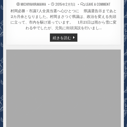
ON
MICHIYAHIRAKAWA
2015年2月1日
LEAVE A COMMENT
2
月
村岡必勝・市議7人全員当選へ心ひとつに 県議選告示まであと
2
2カ月余となりました。村岡まさつぐ県議は、政治を変える先頭
日〜
村
に立って、市内を駆け巡っています。 1月21日は雨から雪に変
岡
県
わる中でしたが、元気に街頭演説を行いまし…
議
街
2
続きを読む
頭
月
演
2
説
日〜
村
岡
県
議
街
頭
演
説