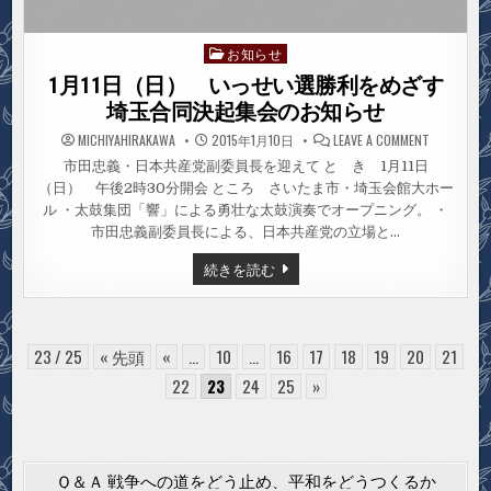
お知らせ
Posted
in
1月11日（日） いっせい選勝利をめざす
埼玉合同決起集会のお知らせ
ON
MICHIYAHIRAKAWA
2015年1月10日
LEAVE A COMMENT
1
月
市田忠義・日本共産党副委員長を迎えて と き 1月11日
11
（日） 午後2時30分開会 ところ さいたま市・埼玉会館大ホー
日
（日）
ル ・太鼓集団「響」による勇壮な太鼓演奏でオープニング。 ・
い
っ
市田忠義副委員長による、日本共産党の立場と…
せ
い
1
続きを読む
選
月
勝
11
利
日
を
め
（日）
ざ
い
す
っ
23 / 25
« 先頭
«
...
10
...
16
17
18
19
20
21
埼
せ
玉
い
22
23
24
25
»
合
選
同
勝
決
利
起
を
集
め
会
ざ
の
Ｑ＆Ａ 戦争への道をどう止め、平和をどうつくるか
す
お