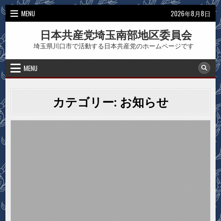
Skip
MENU
2026年8月8日
to
content
日本共産党埼玉南部地区委員会
埼玉県川口市で活動する日本共産党のホームページです
MENU
カテゴリー:
お知らせ