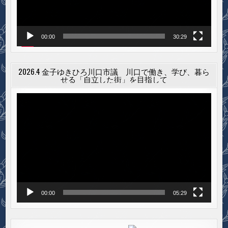
ー
00:00
30:29
2026.4 金子ゆきひろ川口市議 川口で働き、学び、暮ら
せる「自立した街」を目指して
動
画
プ
レ
ー
ヤ
ー
00:00
05:29