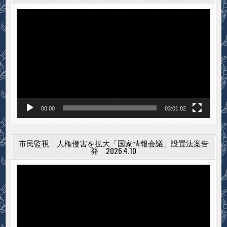
知
埼
ら
玉
せ
動
合
同
画
決
プ
起
集
レ
会
の
ー
お
ヤ
知
ら
ー
せ
00:00
03:01:02
市民監視 人権侵害を拡大「国家情報会議」設置法案告
発 2026.4.10
動
画
プ
レ
ー
ヤ