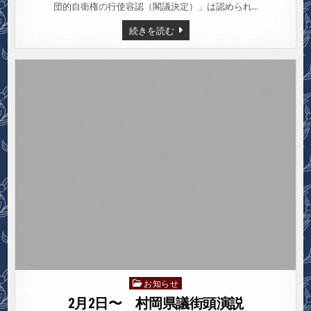
わ
団的自衛権の行使容認（閣議決定）」は認められ…
ぐ
ち
2
続きを読む
九
月
条
22
の
日
会
設
（日）
立
か
10
わ
周
ぐ
年
ち
集
九
会
条
の
会
設
立
10
周
年
集
会
お知らせ
Posted
in
2月2日〜 村岡県議街頭演説