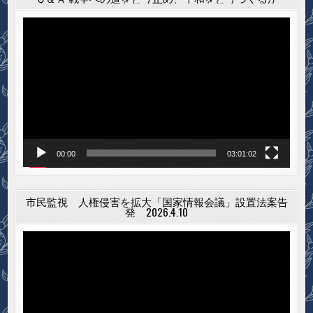
動
画
プ
レ
ー
ヤ
ー
00:00
03:01:02
市民監視 人権侵害を拡大「国家情報会議」設置法案告
発 2026.4.10
動
画
プ
レ
ー
ヤ