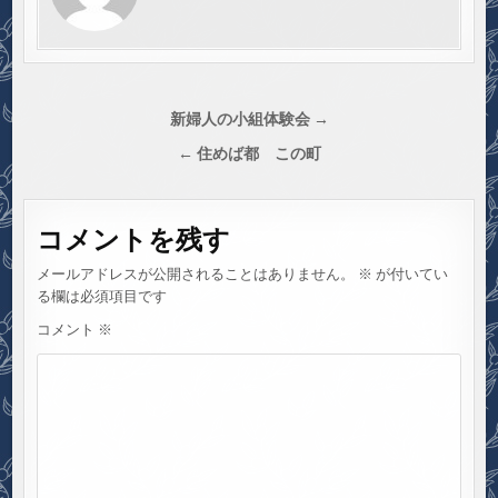
投
新婦人の小組体験会 →
稿
← 住めば都 この町
ナ
ビ
コメントを残す
ゲ
ー
メールアドレスが公開されることはありません。
※
が付いてい
シ
る欄は必須項目です
ョ
コメント
※
ン