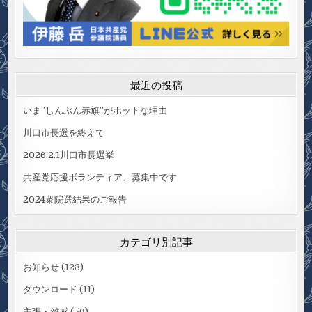
最近の投稿
いま”しんぶん赤旗”がホットな理由
川口市長選を終えて
2026.2.1川口市長選挙
共産党応援ボランティア、募集中です
2024衆院選結果のご報告
カテゴリ別記事
お知らせ
(123)
ダウンロード
(11)
主張・雑感
(56)