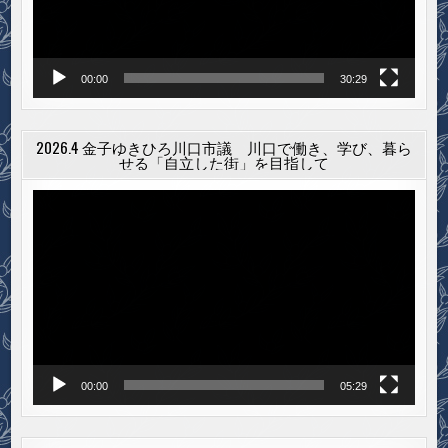
ー
00:00
30:29
2026.4 金子ゆきひろ川口市議 川口で働き、学び、暮ら
せる「自立した街」を目指して
動
画
プ
レ
ー
ヤ
ー
00:00
05:29