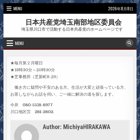
Skip
MENU
2026年8月8日
to
content
日本共産党埼玉南部地区委員会
埼玉県川口市で活動する日本共産党のホームページです
MENU
★毎月第２月曜日
★18時30分～20時30分
★芝事務所（芝新町8-29）
働き方に疑問や不安のある方。生活が大変と頑張っている方、
お茶しながらお話を伺い、ご一緒に解決の道を探します。
今井
080-5518-6977
川口地区労
261-2602
.
Author:
MichiyaHIRAKAWA