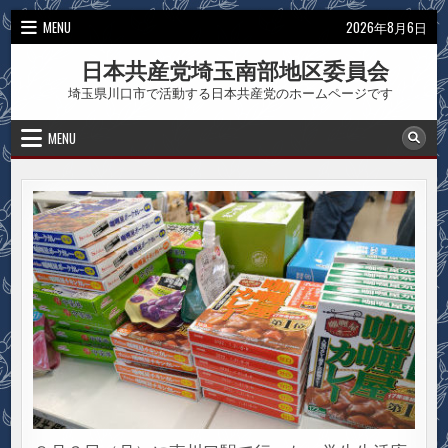
Skip
MENU
2026年8月6日
to
content
日本共産党埼玉南部地区委員会
埼玉県川口市で活動する日本共産党のホームページです
MENU