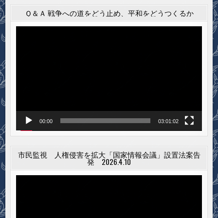
ビ
ゲ
Ｑ＆Ａ 戦争への道をどう止め、平和をどうつくるか
ー
動
シ
画
プ
ョ
レ
ン
ー
ヤ
ー
00:00
03:01:02
市民監視 人権侵害を拡大「国家情報会議」設置法案告
発 2026.4.10
動
画
プ
レ