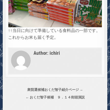
↑↑当日に向けて準備している食料品の一部です。
これからお米も届く予定。
Author:
ichiri
投
衆院選候補おくだ智子紹介ページ →
稿
← おくだ智子候補 ９．１４街頭演説
ナ