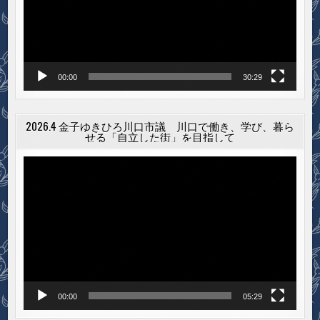
ー
ヤ
ー
00:00
30:29
2026.4 金子ゆきひろ川口市議 川口で働き、学び、暮ら
せる「自立した街」を目指して
動
画
プ
レ
ー
ヤ
ー
00:00
05:29