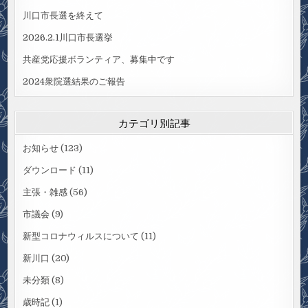
川口市長選を終えて
2026.2.1川口市長選挙
共産党応援ボランティア、募集中です
2024衆院選結果のご報告
カテゴリ別記事
お知らせ
(123)
ダウンロード
(11)
主張・雑感
(56)
市議会
(9)
新型コロナウィルスについて
(11)
新川口
(20)
未分類
(8)
歳時記
(1)