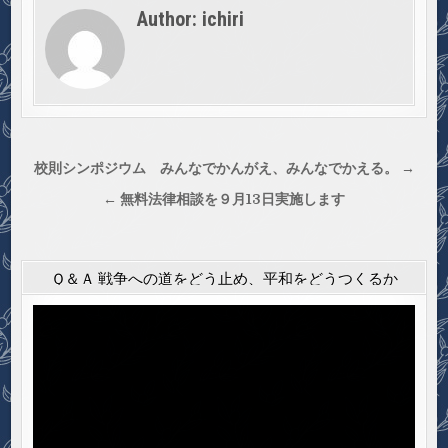
Author:
ichiri
投
校則シンポジウム みんなでかんがえ、みんなでかえる。 →
稿
← 無料法律相談を９月13日実施します
ナ
ビ
ゲ
Ｑ＆Ａ 戦争への道をどう止め、平和をどうつくるか
ー
動
シ
画
プ
ョ
レ
ン
ー
ヤ
ー