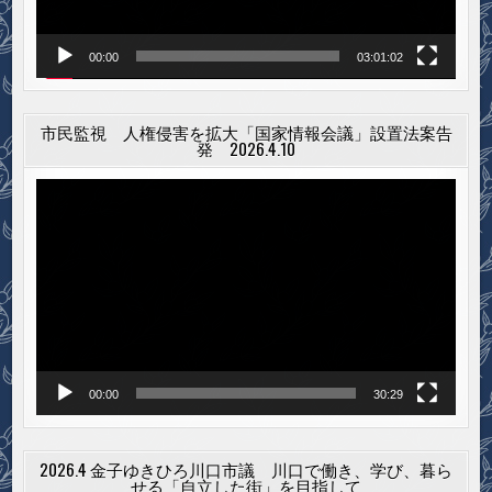
00:00
03:01:02
市民監視 人権侵害を拡大「国家情報会議」設置法案告
発 2026.4.10
動
画
プ
レ
ー
ヤ
ー
00:00
30:29
2026.4 金子ゆきひろ川口市議 川口で働き、学び、暮ら
せる「自立した街」を目指して