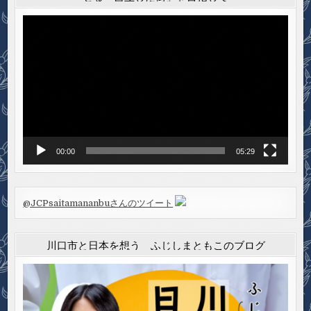
動
画
プ
レ
ー
ヤ
ー
00:00
05:29
@JCPsaitamananbuさんのツイート
川口市と日本を想う ふじしまともこのブログ