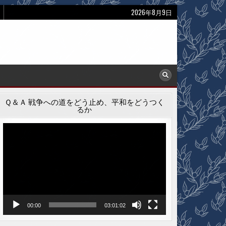
2026年8月9日
Ｑ＆Ａ 戦争への道をどう止め、平和をどうつく
るか
動
画
プ
レ
ー
ヤ
ー
00:00
03:01:02