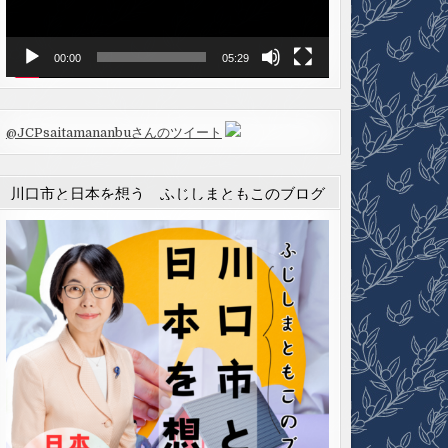
ヤ
ー
00:00
05:29
@JCPsaitamananbuさんのツイート
川口市と日本を想う ふじしまともこのブログ