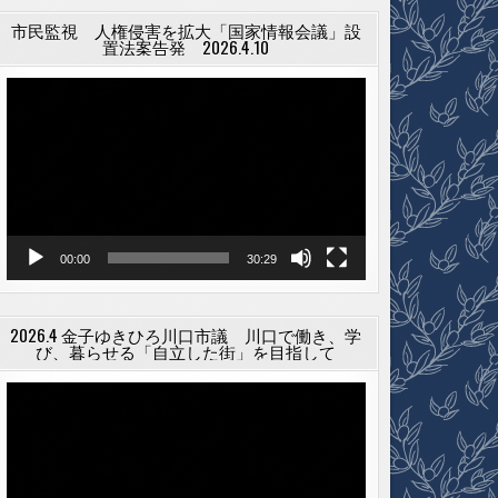
市民監視 人権侵害を拡大「国家情報会議」設
置法案告発 2026.4.10
動
画
プ
レ
ー
ヤ
ー
00:00
30:29
2026.4 金子ゆきひろ川口市議 川口で働き、学
び、暮らせる「自立した街」を目指して
動
画
プ
レ
ー