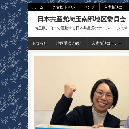
Skip
ホーム
ご支援下さい
リンク
入党相談コー
to
日本共産党埼玉南部地区委員会
content
埼玉県川口市で活動する日本共産党のホームページです
お知らせ
地区委員会紹介
入党相談コーナー