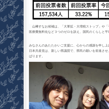
山﨑すなお候補は、「大軍拡・大増税ストップ」や「子
医療費無料化など３つのゼロを訴え、国民のくらしと平
みなさんのあたたかいご支援に、心からの感謝を申し上
日本共産党は、新しい県議団で、県民の願いを前進させ
ばります。