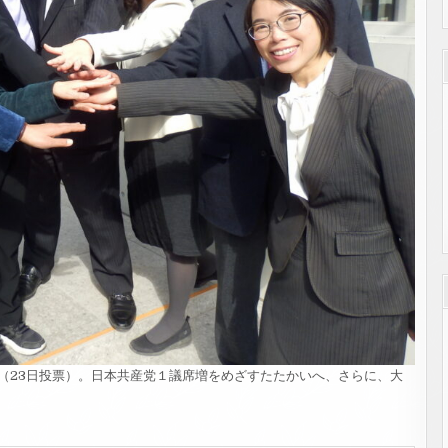
（23日投票）。日本共産党１議席増をめざすたたかいへ、さらに、大