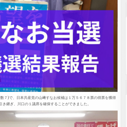
定数７)で、日本共産党の山﨑すなお候補は１万５６７８票の得票を獲得
引き継ぎ、川口の１議席を確保することができました。