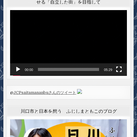
せる「自立した街」を目指して
動
画
プ
レ
ー
ヤ
ー
00:00
05:29
@JCPsaitamananbuさんのツイート
川口市と日本を想う ふじしまともこのブログ