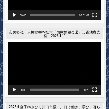
00:00
03:01:02
市民監視 人権侵害を拡大「国家情報会議」設置法案告
発 2026.4.10
動
画
プ
レ
ー
ヤ
ー
00:00
30:29
2026.4 金子ゆきひろ川口市議 川口で働き、学び、暮ら