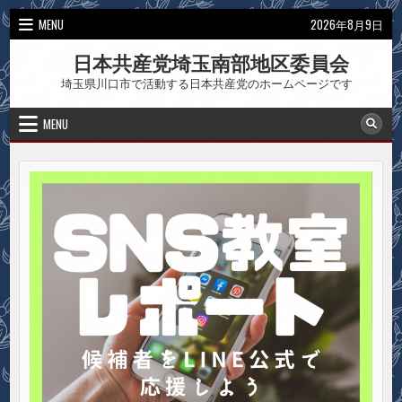
Skip
MENU
2026年8月9日
to
content
日本共産党埼玉南部地区委員会
埼玉県川口市で活動する日本共産党のホームページです
MENU