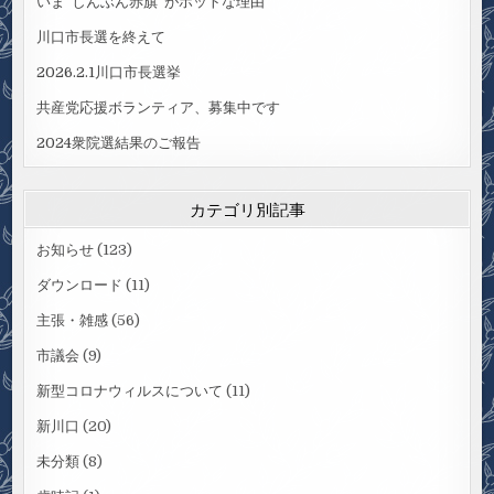
いま”しんぶん赤旗”がホットな理由
川口市長選を終えて
2026.2.1川口市長選挙
共産党応援ボランティア、募集中です
2024衆院選結果のご報告
カテゴリ別記事
お知らせ
(123)
ダウンロード
(11)
主張・雑感
(56)
市議会
(9)
新型コロナウィルスについて
(11)
新川口
(20)
未分類
(8)