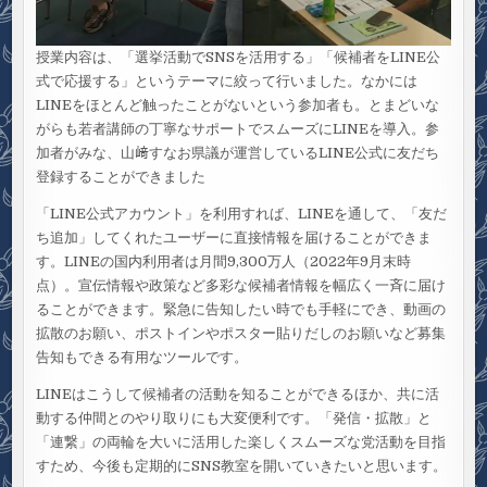
授業内容は、「選挙活動でSNSを活用する」「候補者をLINE公
式で応援する」というテーマに絞って行いました。なかには
LINEをほとんど触ったことがないという参加者も。とまどいな
がらも若者講師の丁寧なサポートでスムーズにLINEを導入。参
加者がみな、山﨑すなお県議が運営しているLINE公式に友だち
登録することができました
「LINE公式アカウント」を利用すれば、LINEを通して、「友だ
ち追加」してくれたユーザーに直接情報を届けることができま
す。LINEの国内利用者は月間9,300万人（2022年9月末時
点）。宣伝情報や政策など多彩な候補者情報を幅広く一斉に届け
ることができます。緊急に告知したい時でも手軽にでき、動画の
拡散のお願い、ポストインやポスター貼りだしのお願いなど募集
告知もできる有用なツールです。
LINEはこうして候補者の活動を知ることができるほか、共に活
動する仲間とのやり取りにも大変便利です。「発信・拡散」と
「連繋」の両輪を大いに活用した楽しくスムーズな党活動を目指
すため、今後も定期的にSNS教室を開いていきたいと思います。