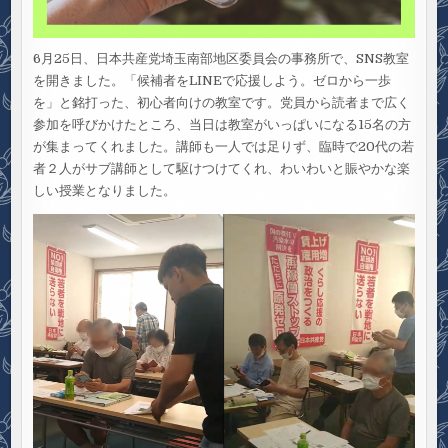
6月25日、日本共産党埼玉南部地区委員会の事務所で、SNS教室
を開きました。「候補者をLINEで応援しよう。ゼロから一歩
を」と銘打った、初心者向けの教室です。党員から読者まで広く
参加を呼びかけたところ、当日は教室がいっぱいになる15名の方
が集まってくれました。講師も一人では足りず、臨時で20代の若
者２人がサブ講師として駆けつけてくれ、わいわいと賑やかな楽
しい授業となりました。