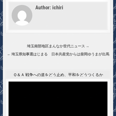
Author:
ichiri
投
埼玉南部地区まんなか世代ニュース →
稿
← 埼玉県知事選はじまる 日本共産党からは柴岡ゆうまが出馬
ナ
ビ
ゲ
Ｑ＆Ａ 戦争への道をどう止め、平和をどうつくるか
ー
動
シ
画
プ
ョ
レ
ン
ー
ヤ
ー