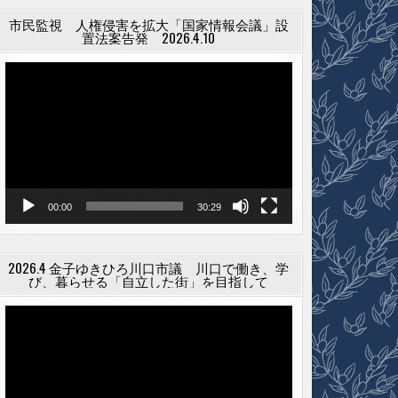
市民監視 人権侵害を拡大「国家情報会議」設
置法案告発 2026.4.10
動
画
プ
レ
ー
ヤ
ー
00:00
30:29
2026.4 金子ゆきひろ川口市議 川口で働き、学
び、暮らせる「自立した街」を目指して
動
画
プ
レ
ー