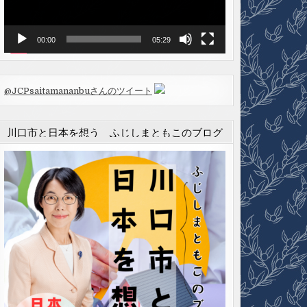
ヤ
ー
00:00
05:29
@JCPsaitamananbuさんのツイート
川口市と日本を想う ふじしまともこのブログ