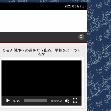
2026年8月7日
Ｑ＆Ａ 戦争への道をどう止め、平和をどうつく
るか
動
画
プ
レ
ー
ヤ
ー
00:00
03:01:02