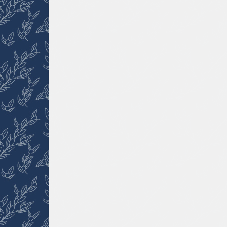
ビ
ゲ
ー
シ
ョ
ン