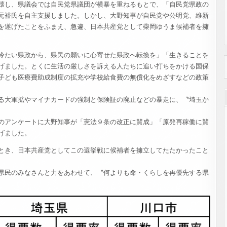
壊し、県議会では自民党県議団が横暴を重ねるもとで、「自民党県政の
元裕氏を自主支援しました。しかし、大野知事が自民党や公明党、維新
を遂げたことをふまえ、急遽、日本共産党として柴岡ゆうま候補者を擁
冷たい県政から、県民の願いに心寄せた県政へ転換を」「生きることを
げました。とくに生活の厳しさを訴える人たちに追い打ちをかける国保
子ども医療費助成制度の拡充や学校給食費の無償化をめざすなどの政策
る大軍拡やマイナカードの強制と保険証の廃止などの暴走に、〝埼玉か
のアンケートに大野知事が「憲法９条の改正に賛成」「原発再稼働に賛
げました。
とき、日本共産党としてこの選挙戦に候補者を擁立してたたかったこと
県民のみなさんと力をあわせて、〝何よりも命・くらしを再優先する県