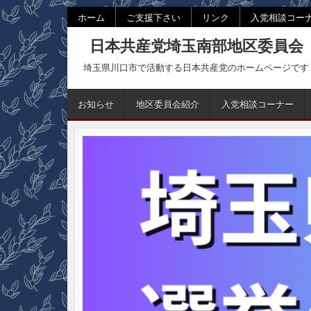
Skip
ホーム
ご支援下さい
リンク
入党相談コー
to
日本共産党埼玉南部地区委員会
content
埼玉県川口市で活動する日本共産党のホームページです
お知らせ
地区委員会紹介
入党相談コーナー