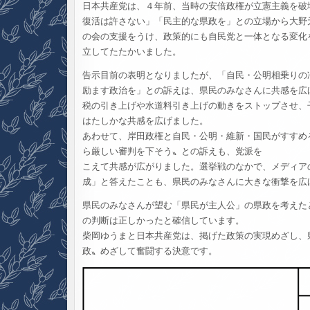
日本共産党は、４年前、当時の安倍政権が立憲主義を破
復活は許さない」「民主的な県政を」との立場から大野
の会の支援をうけ、政策的にも自民党と一体となる変化
立してたたかいました。
告示目前の表明となりましたが、「自民・公明相乗りの
励ます政治を」との訴えは、県民のみなさんに共感を広
税の引き上げや水道料引き上げの動きをストップさせ、
はたしかな共感を広げました。
あわせて、岸田政権と自民・公明・維新・国民がすすめ
ら厳しい審判を下そう〟との訴えも、党派を
こえて共感が広がりました。選挙戦のなかで、メディア
成」と答えたことも、県民のみなさんに大きな衝撃を広
県民のみなさんが望む「県民が主人公」の県政を考えた
の判断は正しかったと確信しています。
柴岡ゆうまと日本共産党は、掲げた政策の実現めざし、
政〟めざして奮闘する決意です。