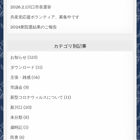
2026.2.1川口市長選挙
共産党応援ボランティア、募集中です
2024衆院選結果のご報告
カテゴリ別記事
お知らせ
(123)
ダウンロード
(11)
主張・雑感
(56)
市議会
(9)
新型コロナウィルスについて
(11)
新川口
(20)
未分類
(8)
歳時記
(1)
民青
(4)