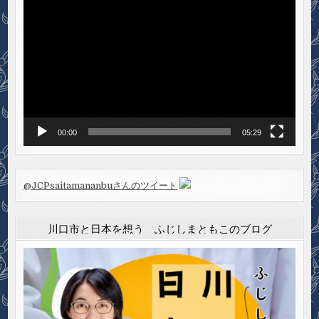
画
プ
レ
ー
ヤ
ー
00:00
05:29
@JCPsaitamananbuさんのツイート
川口市と日本を想う ふじしまともこのブログ