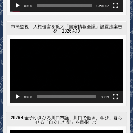
00:00
03:01:02
市民監視 人権侵害を拡大「国家情報会議」設置法案告
発 2026.4.10
動
画
プ
レ
ー
ヤ
ー
00:00
30:29
2026.4 金子ゆきひろ川口市議 川口で働き、学び、暮ら
せる「自立した街」を目指して
動