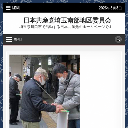
Skip
MENU
2026年8月8日
to
content
日本共産党埼玉南部地区委員会
埼玉県川口市で活動する日本共産党のホームページです
MENU