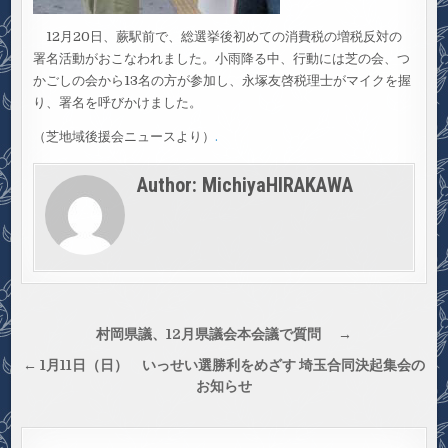
12月20日、蕨駅前で、総選挙後初めての消費税の増税反対の
署名活動がおこなわれました。小雨降る中、行動には芝の会、つ
かごしの会から13名の方が参加し、永塚友啓税理士がマイクを握
り、署名を呼びかけました。
（芝地域後援会ニュースより）
.
Author:
MichiyaHIRAKAWA
投
村岡県議、12月県議会本会議で質問 →
稿
← 1月11日（日） いっせい選勝利をめざす 埼玉合同決起集会の
ナ
お知らせ
ビ