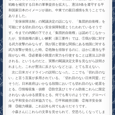
戦略を補完する日本の軍事提供を拡大し、憲法9条を遵守する平
和国家日本のイメージが崩れ、中東での親日感情を失うことでも
ありました。
「安保保障法制」の閣議決定の話になり、「集団的自衛権」を
可能にする切れ目のない安全保障制度とうたわれているそうで
す。今までの内閣の下でさえ「集団的自衛権」は認めてこなかっ
たが、安倍政権の新しい解釈（新三要件）では、①我が国に対す
る武力攻撃のみならず、我が国と密接な関係にある他国に対する
武力攻撃が発生した時。②危険を排除するのに、ほかに適当な手
段がない時。③必要最小限度の実力を行使することは憲法上許容
される。というものだと、実際の閣議決定文章を見ながら説明さ
れました。これが憲法に反さないなどとは、とても言えない。
次に日米ガイドラインの説明になった。ここでも「切れ目のな
い」と言う言葉が多用されている。「切れ目のない日米同盟」だ
そうだ。日米政府はいかなる段階においても切れ目のない処置を
とる。①情報収集・偵察 ②防空及びミサイル防衛これらに限定
されないあらゆる措置をとる。何でも有りのようです。グローバ
ルな平和安全の日米協力でも、①平和維持活動 ②海洋安全保
障 ③能力構築。これ以外も何でもありだそうです。
小森さんにこれらの文章を見せられて、空恐ろしくなってしま