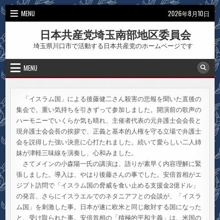
Skip
MENU
2026年8月10日
to
content
日本共産党埼玉南部地区委員会
埼玉県川口市で活動する日本共産党のホームページです
MENU
「イスラム国」による後藤健二さん殺害の悲報を聞いた直後の
集会で、重い気持ちを引きずって参加しました。開演前の歌声の
ハーモニーでいくらか気も晴れ、主催者代表の元弁護士会会長と
現弁護士会会長の挨拶で、正義と基本的人権を守る立場で弁護士
会を説得した強い決意に心打たれました。続いて愛らしい二人姉
妹が津軽三味線を演奏し、心和みました。
さてメインの小森陽一氏の講演は、語りが素早く内容理解に緊
張しました。導入は、やはり後藤さんの事でした。安倍首相がエ
ジプト訪問で「イスラム国の脅威を食い止める支援金2億ドル」
の発言、さらにイスラエルでのネタニアフとの会談が、「イスラ
ム国」を刺激した事。日本が遂に欧米と同じ敵対する国になった
と、受け取られた事。安倍首相の「積極的平和主義」は、米国の