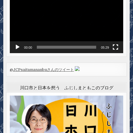
プ
レ
ー
ヤ
ー
00:00
05:29
@JCPsaitamananbuさんのツイート
川口市と日本を想う ふじしまともこのブログ