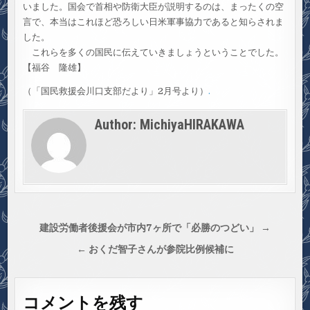
いました。国会で首相や防衛大臣が説明するのは、まったくの空
言で、本当はこれほど恐ろしい日米軍事協力であると知らされま
した。
これらを多くの国民に伝えていきましょうということでした。
【福谷 隆雄】
（「国民救援会川口支部だより」2月号より）
.
Author:
MichiyaHIRAKAWA
投
建設労働者後援会が市内7ヶ所で「必勝のつどい」 →
稿
← おくだ智子さんが参院比例候補に
ナ
ビ
コメントを残す
ゲ