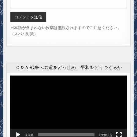
日本語が含まれない投稿は無視されますのでご注意ください。
（スパム対策）
Ｑ＆Ａ 戦争への道をどう止め、平和をどうつくるか
動
画
プ
レ
ー
ヤ
ー
00:00
03:01:02