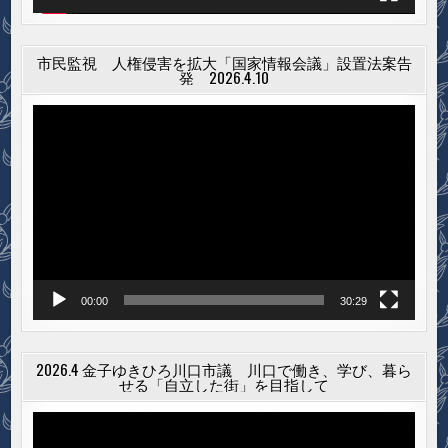
市民監視 人権侵害を拡大「国家情報会議」設置法案告
発 2026.4.10
動
画
プ
レ
ー
ヤ
ー
00:00
30:29
2026.4 金子ゆきひろ川口市議 川口で働き、学び、暮ら
せる「自立した街」を目指して
動
画