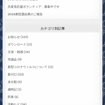
共産党応援ボランティア、募集中です
2024衆院選結果のご報告
カテゴリ別記事
お知らせ
(123)
ダウンロード
(11)
主張・雑感
(56)
市議会
(9)
新型コロナウィルスについて
(11)
新川口
(20)
未分類
(8)
歳時記
(1)
民青
(4)
活動など
(34)