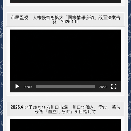
市民監視 人権侵害を拡大「国家情報会議」設置法案告
発 2026.4.10
動
画
プ
レ
ー
ヤ
ー
00:00
30:29
2026.4 金子ゆきひろ川口市議 川口で働き、学び、暮ら
せる「自立した街」を目指して
動
画