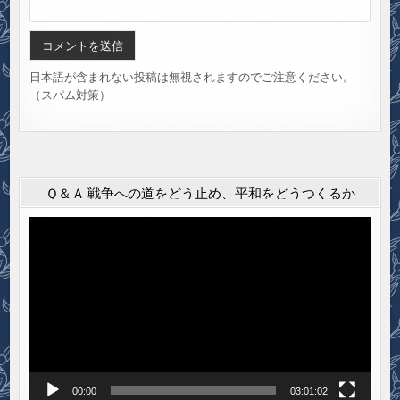
日本語が含まれない投稿は無視されますのでご注意ください。
（スパム対策）
Ｑ＆Ａ 戦争への道をどう止め、平和をどうつくるか
動
画
プ
レ
ー
ヤ
ー
00:00
03:01:02