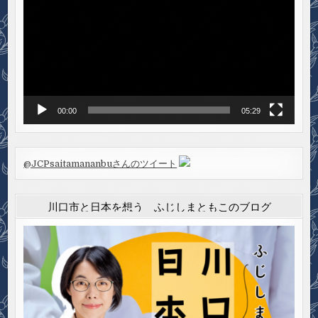
プ
レ
ー
ヤ
ー
00:00
05:29
@JCPsaitamananbuさんのツイート
川口市と日本を想う ふじしまともこのブログ