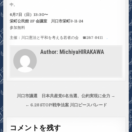
中。
6月7日（日）13:30〜
栄町公民館 2F 会議室 川口市栄町3-11-24
参加無料
主催：川口憲法と平和を考える若者の会 ☎︎267-8411
.
Author:
MichiyaHIRAKAWA
投
川口市議選 日本共産党6名当選、公約実現に全力 →
稿
← 6.28 STOP!戦争法案 川口ピースパレード
ナ
ビ
コメントを残す
ゲ