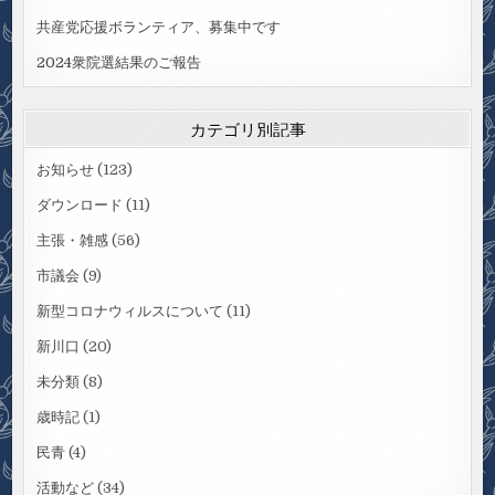
共産党応援ボランティア、募集中です
2024衆院選結果のご報告
カテゴリ別記事
お知らせ
(123)
ダウンロード
(11)
主張・雑感
(56)
市議会
(9)
新型コロナウィルスについて
(11)
新川口
(20)
未分類
(8)
歳時記
(1)
民青
(4)
活動など
(34)