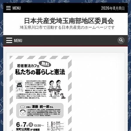
Skip
MENU
2026年8月8日
to
content
日本共産党埼玉南部地区委員会
埼玉県川口市で活動する日本共産党のホームページです
MENU