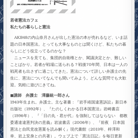
若者憲法カフェ
私たちの暮らしと憲法
AKB48の内山奈月さんが出した憲法の本が売れるなど、いま話
題の日本国憲法。とっても大事なものとは聞くけど、私たちの暮
らしにどう役立ってるのかな？
ニュースを見ても、集団的自衛権とか、閣議決定とか、難しい
ことばかり。若者が戦場に送られる？戦後70年間、日本は一人の
戦死者も出さずに過ごしてきた。憲法について詳しい弁護士の先
生に、憲法についてなんでも聞いてみよう。どんな質問でも大歓
迎。気軽に遊びにきてね。
◼︎講師 弁護士 澤藤統一郎さん
1943年生まれ。弁護士。主な著書：『岩手靖国違憲訴訟』新日本
出版社（1992年）、『たのしくわかる日本国憲法』岩崎書店
（1996年）、『「日の丸・君が代」を強制してはならない 都教
委通達違憲判決の意義』岩波書店（2006年）、『前夜 日本国
憲法と自民党改憲案を読み解く』現代書館（2013年、梓澤和
幸、岩上安身との共著）。ウェブ上で「憲法日記」を毎日更新