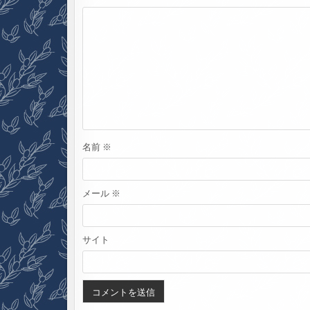
シ
ョ
ン
名前
※
メール
※
サイト