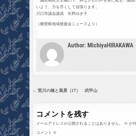
議会制民主主義の下、みなさんの声を背に私も一議員と
いよう、力を尽くして頑張ります。
川口市議会議員 矢野ゆき子
（横曽根地域後援会ニュースより）
.
Author:
MichiyaHIRAKAWA
投
← 荒川の橋と風景（17） 武甲山
稿
ナ
コメントを残す
ビ
ゲ
メールアドレスが公開されることはありません。
※
が付
ー
コメント
※