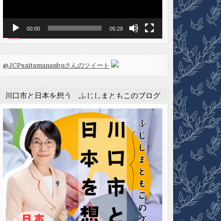
ヤ
ー
00:00
05:29
@JCPsaitamananbuさんのツイート
川口市と日本を想う ふじしまともこのブログ