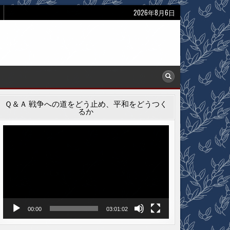
2026年8月6日
Ｑ＆Ａ 戦争への道をどう止め、平和をどうつく
るか
動
画
プ
レ
ー
ヤ
ー
00:00
03:01:02