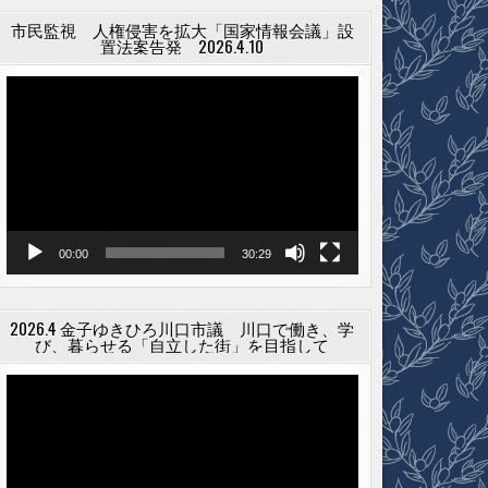
市民監視 人権侵害を拡大「国家情報会議」設
置法案告発 2026.4.10
動
画
プ
レ
ー
ヤ
ー
00:00
30:29
2026.4 金子ゆきひろ川口市議 川口で働き、学
び、暮らせる「自立した街」を目指して
動
画
プ
レ
ー