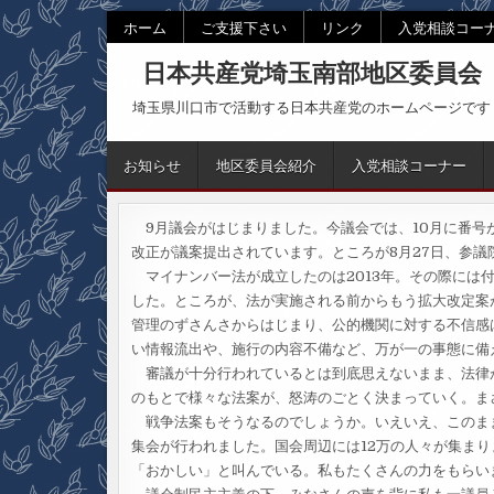
Skip
ホーム
ご支援下さい
リンク
入党相談コー
to
日本共産党埼玉南部地区委員会
content
埼玉県川口市で活動する日本共産党のホームページです
お知らせ
地区委員会紹介
入党相談コーナー
9月議会がはじまりました。今議会では、10月に番号
改正が議案提出されています。ところが8月27日、参
マイナンバー法が成立したのは2013年。その際には
した。ところが、法が実施される前からもう拡大改定案
管理のずさんさからはじまり、公的機関に対する不信感
い情報流出や、施行の内容不備など、万が一の事態に備
審議が十分行われているとは到底思えないまま、法律
のもとで様々な法案が、怒涛のごとく決まっていく。ま
戦争法案もそうなるのでしょうか。いえいえ、このまま
集会が行われました。国会周辺には12万の人々が集ま
「おかしい」と叫んでいる。私もたくさんの力をもらい