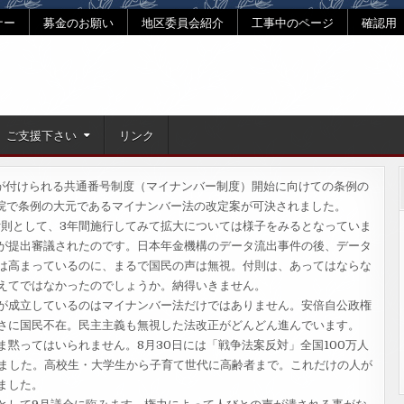
ナー
募金のお願い
地区委員会紹介
工事中のページ
確認用
ご支援下さい
リンク
が付けられる共通番号制度（マイナンバー制度）開始に向けての条例の
議院で条例の大元であるマイナンバー法の改定案が可決されました。
付則として、3年間施行してみて拡大については様子をみるとなっていま
が提出審議されたのです。日本年金機構のデータ流出事件の後、データ
は高まっているのに、まるで国民の声は無視。付則は、あってはならな
えてではなかったのでしょうか。納得いきません。
が成立しているのはマイナンバー法だけではありません。安倍自公政権
さに国民不在。民主主義も無視した法改正がどんどん進んでいます。
黙ってはいられません。8月30日には「戦争法案反対」全国100万人
りました。高校生・大学生から子育て世代に高齢者まで。これだけの人が
ました。