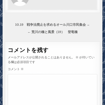
投
10.19 戦争法廃止を求めるオール川口市民集会 →
稿
← 荒川の橋と風景（19） 登竜橋
ナ
ビ
コメントを残す
ゲ
ー
メールアドレスが公開されることはありません。
※
が付いてい
シ
る欄は必須項目です
ョ
コメント
※
ン