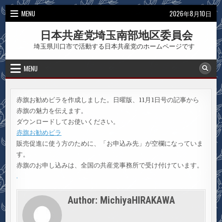
Skip
MENU
2026年8月10日
to
content
日本共産党埼玉南部地区委員会
埼玉県川口市で活動する日本共産党のホームページです
MENU
赤旗お勧めビラを作成しました。日曜版、11月1日号の記事から
赤旗の魅力を伝えます。
ダウンロードしてお使いください。
赤旗お勧めビラ
販売促進に使う方のために、「お申込み先」が空欄になっていま
す。
赤旗のお申し込みは、全国の共産党事務所で受け付けています。
.
Author:
MichiyaHIRAKAWA