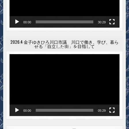
ー
00:00
30:29
2026.4 金子ゆきひろ川口市議 川口で働き、学び、暮ら
せる「自立した街」を目指して
動
画
プ
レ
ー
ヤ
ー
00:00
05:29