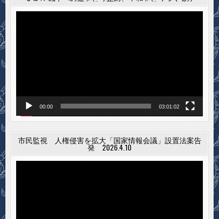
動
画
プ
レ
ー
ヤ
ー
00:00
03:01:02
市民監視 人権侵害を拡大「国家情報会議」設置法案告
発 2026.4.10
動
画
プ
レ
ー
ヤ