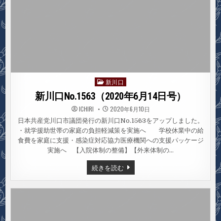
美
議
員）
新川口
Posted
in
新川口No.1563（2020年6月14日号）
ICHIRI
2020年6月10日
日本共産党川口市議団発行の新川口No.1563をアップしました。
・就学援助世帯の家庭の負担軽減策を実施へ 学校休業中の給
食費を家庭に支援・感染症対応協力医療機関への支援パッケージ
実施へ 【入院体制の整備】【外来体制の…
新
続きを読む
川
口
NO.1563（2020
年
6
月
14
日