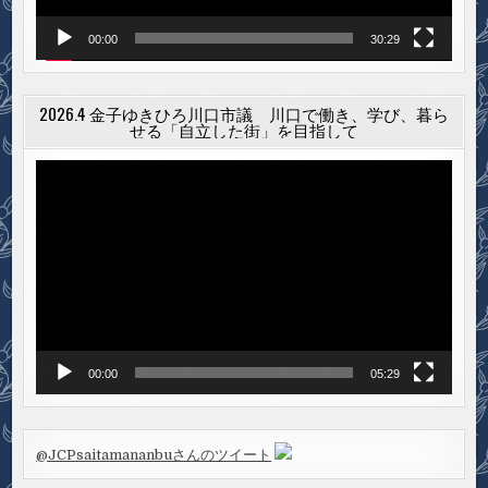
00:00
30:29
2026.4 金子ゆきひろ川口市議 川口で働き、学び、暮ら
せる「自立した街」を目指して
動
画
プ
レ
ー
ヤ
ー
00:00
05:29
@JCPsaitamananbuさんのツイート