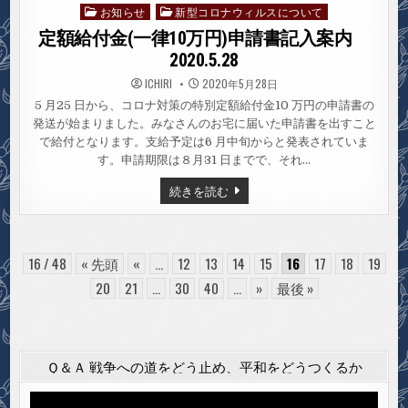
お知らせ
新型コロナウィルスについて
Posted
in
定額給付金(一律10万円)申請書記入案内
2020.5.28
ICHIRI
2020年5月28日
5 月25 日から、コロナ対策の特別定額給付金10 万円の申請書の
発送が始まりました。みなさんのお宅に届いた申請書を出すこと
で給付となります。支給予定は6 月中旬からと発表されていま
す。申請期限は８月31 日までで、それ…
定
続きを読む
額
給
付
金
(一
律
16 / 48
« 先頭
«
...
12
13
14
15
16
17
18
19
10
万
20
21
...
30
40
...
»
最後 »
円)
申
請
書
記
入
Ｑ＆Ａ 戦争への道をどう止め、平和をどうつくるか
案
内
2020.5.28
動