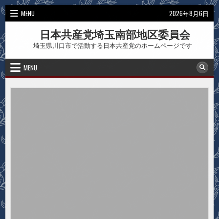
Skip
MENU
2026年8月6日
to
content
日本共産党埼玉南部地区委員会
埼玉県川口市で活動する日本共産党のホームページです
MENU