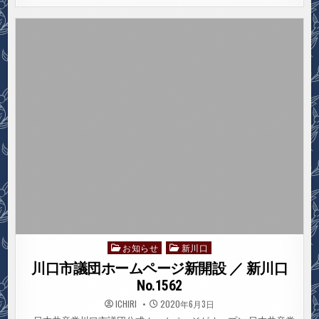
こ
ま
り
ご
と
相
談
会
コ
ロ
ナ
災
害
を
の
り
こ
え
よ
う
お知らせ
新川口
Posted
in
川口市議団ホームページ新開設 ／ 新川口
No.1562
ICHIRI
2020年6月3日