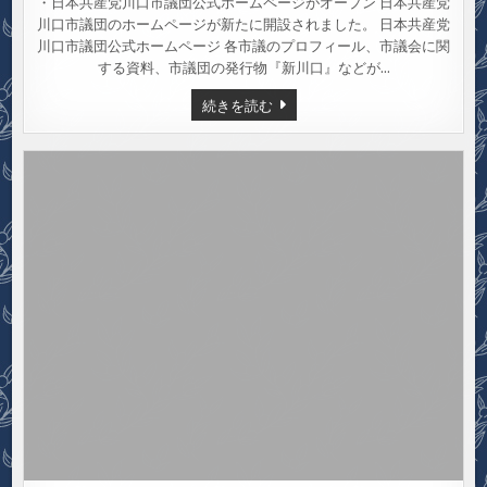
・日本共産党川口市議団公式ホームページがオープン 日本共産党
川口市議団のホームページが新たに開設されました。 日本共産党
川口市議団公式ホームページ 各市議のプロフィール、市議会に関
する資料、市議団の発行物『新川口』などが…
川
続きを読む
口
市
議
団
ホ
ー
ム
ペ
ー
ジ
新
開
設
／
新
川
口
NO.1562