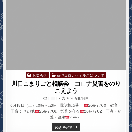
号）
お知らせ
新型コロナウィルスについて
Posted
in
川口こまりごと相談会 コロナ災害をのり
こえよう
ICHIRI
2020年6月6日
6月13日（土）10時～12時 電話相談受付
264-7700 教育・
子育て その他
264-7701 営業を守る
264-7702 医療・介
護・健康
264-7…
川
続きを読む
口