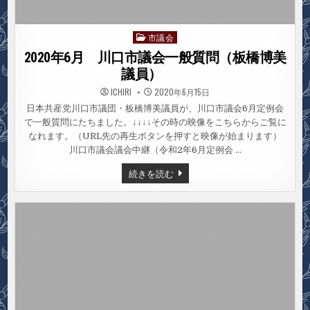
市議会
Posted
in
2020年6月 川口市議会一般質問（板橋博美
議員）
ICHIRI
2020年6月15日
日本共産党川口市議団・板橋博美議員が、川口市議会6月定例会
で一般質問にたちました。↓↓↓↓その時の映像をこちらからご覧に
なれます。（URL先の再生ボタンを押すと映像が始まります）
川口市議会議会中継（令和2年6月定例会 …
2020
続きを読む
年
6
月
川
口
市
議
会
一
般
質
問
（板
橋
博