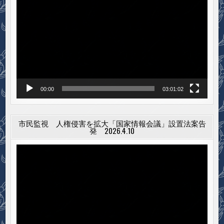
画
プ
レ
ー
ヤ
ー
00:00
03:01:02
市民監視 人権侵害を拡大「国家情報会議」設置法案告
発 2026.4.10
動
画
プ
レ
ー
ヤ
ー