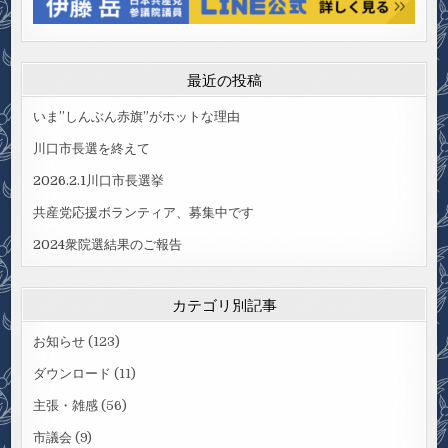
最近の投稿
いま”しんぶん赤旗”がホットな理由
川口市長選を終えて
2026.2.1川口市長選挙
共産党応援ボランティア、募集中です
2024衆院選結果のご報告
カテゴリ別記事
お知らせ
(123)
ダウンロード
(11)
主張・雑感
(56)
市議会
(9)