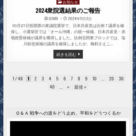
お知らせ
Posted
in
2024衆院選結果のご報告
ICHIRI
2024年11月3日
10月27日投開票の衆議院選挙で、日本共産党は比例７議席を確
保し、小選挙区では「オール沖縄」の統一候補、日本共産党・赤
嶺政賢候補が議席を獲得しました。比例北関東ブロックでは、塩
川鉄也候補の議席を確保しましたが、梅村さえこ…
2024
続きを読む
衆
院
選
結
果
の
1 / 48
1
2
3
4
5
6
7
8
9
10
...
20
30
ご
報
40
...
»
最後 »
告
Ｑ＆Ａ 戦争への道をどう止め、平和をどうつくるか
動
画
プ