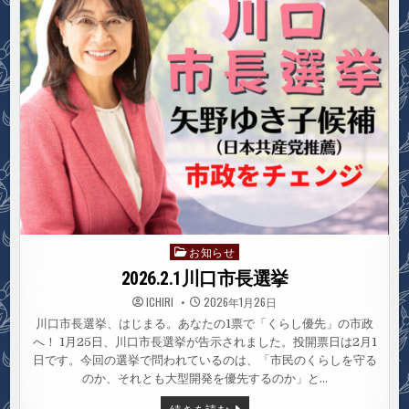
え
て
お知らせ
Posted
in
2026.2.1川口市長選挙
ICHIRI
2026年1月26日
川口市長選挙、はじまる。あなたの1票で「くらし優先」の市政
へ！ 1月25日、川口市長選挙が告示されました。投開票日は2月1
日です。今回の選挙で問われているのは、「市民のくらしを守る
のか、それとも大型開発を優先するのか」と…
2026.2.1