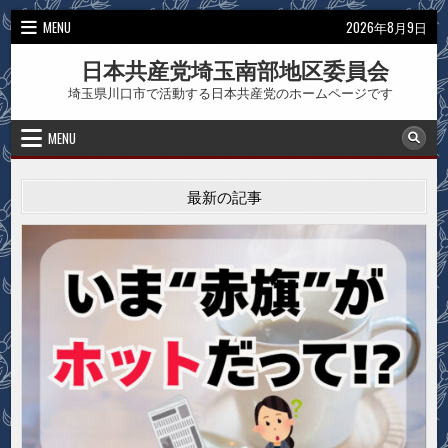
Skip
MENU
2026年8月9日
to
content
日本共産党埼玉南部地区委員会
埼玉県川口市で活動する日本共産党のホームページです
MENU
最新の記事