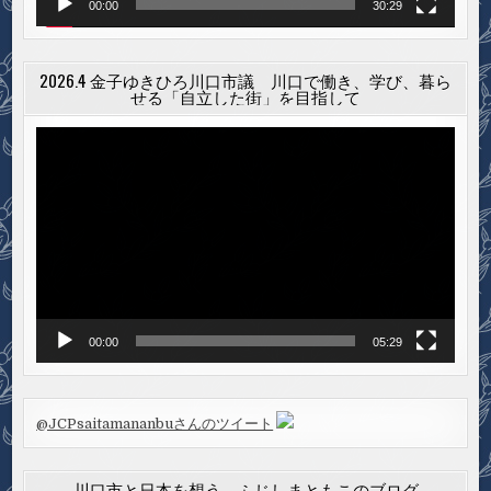
00:00
30:29
2026.4 金子ゆきひろ川口市議 川口で働き、学び、暮ら
せる「自立した街」を目指して
動
画
プ
レ
ー
ヤ
ー
00:00
05:29
@JCPsaitamananbuさんのツイート
川口市と日本を想う ふじしまともこのブログ