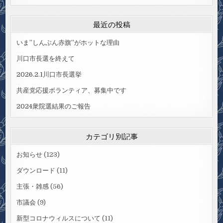
最近の投稿
いま”しんぶん赤旗”がホットな理由
川口市長選を終えて
2026.2.1川口市長選挙
共産党応援ボランティア、募集中です
2024衆院選結果のご報告
カテゴリ別記事
お知らせ
(123)
ダウンロード
(11)
主張・雑感
(56)
市議会
(9)
新型コロナウィルスについて
(11)