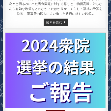
次々と明るみに出た裏金問題に対する怒りと、物価高騰に対しな
んら有効な政策をとれなかったばかりか、くらし・福祉の予算を
削り、軍事費の拡大にまい進した政府に厳しい鉄槌…
共
続きを読む
産
党
応
援
ボ
ラ
ン
テ
ィ
ア、
募
集
中
で
す