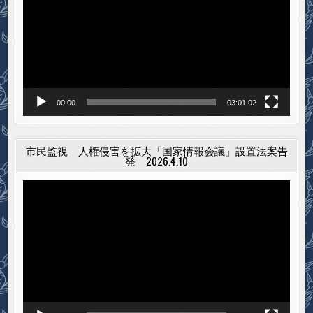
レ
ー
ヤ
ー
00:00
03:01:02
市民監視 人権侵害を拡大「国家情報会議」設置法案告
発 2026.4.10
動
画
プ
レ
ー
ヤ
ー