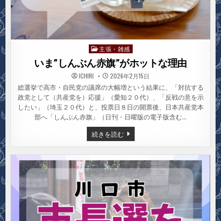
主張・雑感
Posted
in
いま”しんぶん赤旗”がホットな理由
ICHIRI
2026年2月15日
総選挙で高市・自民党の議席の大幅増という結果に、「対抗する
政党として（共産党を）応援」（愛知２０代）、「反戦の意を示
したい」（埼玉２０代）と、投票日８日の開票後、日本共産党本
部へ「しんぶん赤旗」（日刊・日曜版の電子版含む…
い
続きを読む
ま”し
ん
ぶ
ん
赤
旗”が
ホ
ッ
ト
な
理
由