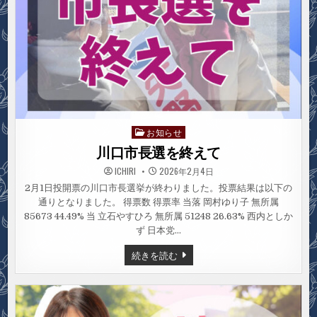
お知らせ
Posted
in
川口市長選を終えて
ICHIRI
2026年2月4日
2月1日投開票の川口市長選挙が終わりました。投票結果は以下の
通りとなりました。 得票数 得票率 当落 岡村ゆり子 無所属
85673 44.49% 当 立石やすひろ 無所属 51248 26.63% 西内としか
ず 日本党…
川
続きを読む
口
市
長
選
を
終