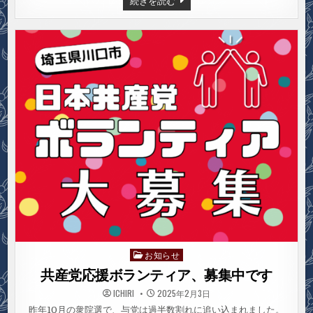
続きを読む
川
口
市
長
選
挙
お知らせ
Posted
in
共産党応援ボランティア、募集中です
ICHIRI
2025年2月3日
昨年10月の衆院選で、与党は過半数割れに追い込まれました。