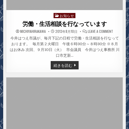
お知らせ
Posted
in
労働・生活相談を行なっています
ON
MICHIYAHIRAKAWA
2013年8月10日
LEAVE A COMMENT
労
働・
今井はつえ市議が、毎月下記の日程で労働・生活相談を行なって
生
おります。 毎月第２火曜日 午後６時30分～８時30分 ※８月
活
相
はお休み 次回、９月10日（火） 市会議員 今井はつえ事務所 川
談
を
口市芝新…
行
な
労
続きを読む
っ
働・
て
生
い
活
ま
す
相
談
を
行
な
っ
て
い
ま
す