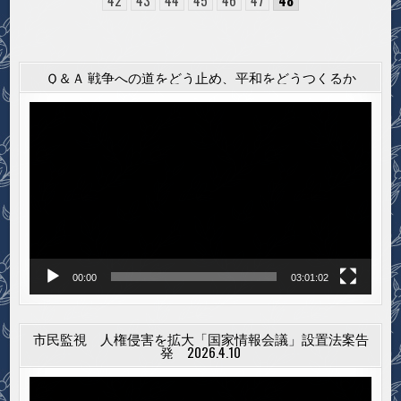
Ｑ＆Ａ 戦争への道をどう止め、平和をどうつくるか
動
画
プ
レ
ー
ヤ
ー
00:00
03:01:02
市民監視 人権侵害を拡大「国家情報会議」設置法案告
発 2026.4.10
動