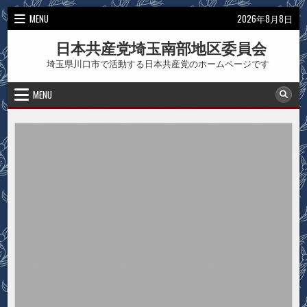
Skip
MENU
2026年8月8日
to
content
日本共産党埼玉南部地区委員会
埼玉県川口市で活動する日本共産党のホームページです
MENU