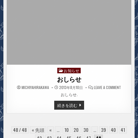
お知らせ
Posted
in
おしらせ
ON
MICHIYAHIRAKAWA
2013年8月10日
LEAVE A COMMENT
お
し
おしらせ.
ら
せ
お
続きを読む
し
ら
せ
48 / 48
« 先頭
«
...
10
20
30
...
39
40
41
42
43
44
45
46
47
48