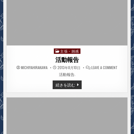
主張・雑感
Posted
in
活動報告
ON
MICHIYAHIRAKAWA
2013年8月10日
LEAVE A COMMENT
活
動
活動報告.
報
告
活
続きを読む
動
報
告