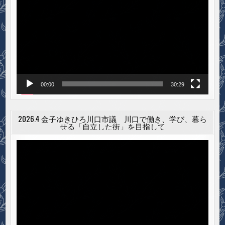
画
プ
レ
ー
ヤ
ー
00:00
30:29
2026.4 金子ゆきひろ川口市議 川口で働き、学び、暮ら
せる「自立した街」を目指して
動
画
プ
レ
ー
ヤ
ー