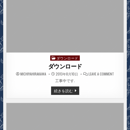
ダウンロード
Posted
in
ダウンロード
ON
MICHIYAHIRAKAWA
2013年8月10日
LEAVE A COMMENT
ダ
ウ
工事中です.
ン
ロ
ダ
続きを読む
ー
ウ
ド
ン
ロ
ー
ド