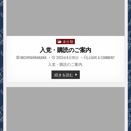
未分類
Posted
in
入党・購読のご案内
ON
MICHIYAHIRAKAWA
2013年8月10日
LEAVE A COMMENT
入
党・
入党・購読のご案内.
購
読
入
続きを読む
の
党・
ご
購
案
読
内
の
ご
案
内