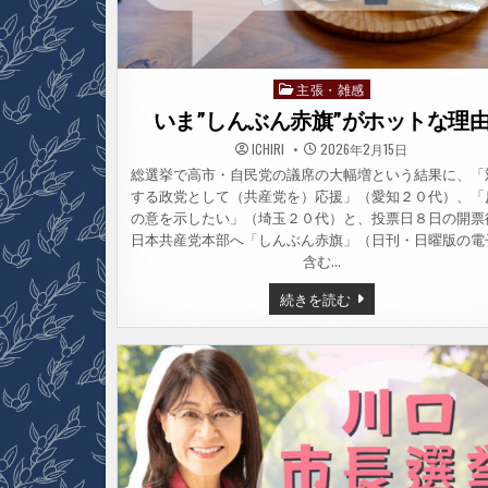
主張・雑感
Posted
in
いま”しんぶん赤旗”がホットな理
ICHIRI
2026年2月15日
総選挙で高市・自民党の議席の大幅増という結果に、「
する政党として（共産党を）応援」（愛知２０代）、「
の意を示したい」（埼玉２０代）と、投票日８日の開票
日本共産党本部へ「しんぶん赤旗」（日刊・日曜版の電
含む…
い
続きを読む
ま”し
ん
ぶ
ん
赤
旗”が
ホ
ッ
ト
な
理
由