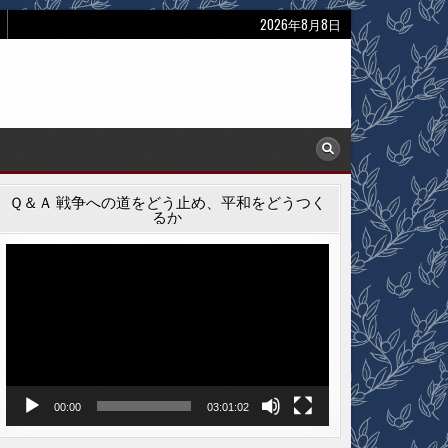
2026年8月8日
Ｑ＆Ａ 戦争への道をどう止め、平和をどうつく
るか
動
画
プ
レ
ー
ヤ
ー
00:00
03:01:02