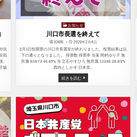
お知らせ
Posted
in
由
川口市長選を終えて
ICHIRI
2026年2月4日
対抗
2月1日投開票の川口市長選挙が終わりました。投票結果は以
反戦
下の通りとなりました。 得票数 得票率 当落 岡村ゆり子 無
後、
所属 85673 44.49% 当 立石やすひろ 無所属 51248 26.63%
子版
西内としかず 日本党…
川
続きを読む
口
市
長
選
を
終
え
て