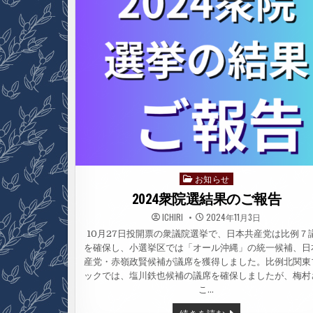
お知らせ
Posted
in
2024衆院選結果のご報告
ICHIRI
2024年11月3日
10月27日投開票の衆議院選挙で、日本共産党は比例７
を確保し、小選挙区では「オール沖縄」の統一候補、日
産党・赤嶺政賢候補が議席を獲得しました。比例北関東
ックでは、塩川鉄也候補の議席を確保しましたが、梅村
こ…
2024