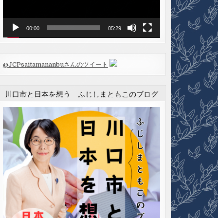
ヤ
ー
00:00
05:29
@JCPsaitamananbuさんのツイート
川口市と日本を想う ふじしまともこのブログ