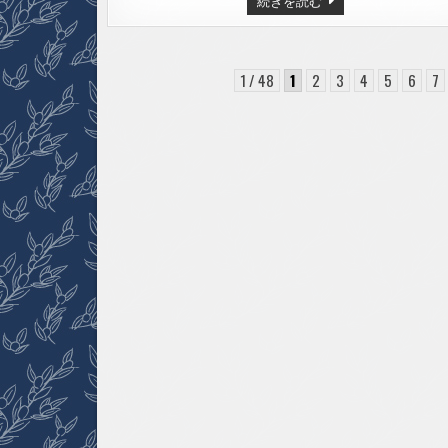
続きを読む
衆
院
選
結
果
の
1 / 48
1
2
3
4
5
6
7
ご
報
告