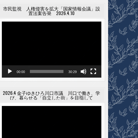
市民監視 人権侵害を拡大「国家情報会議」設
置法案告発 2026.4.10
動
画
プ
レ
ー
ヤ
ー
00:00
30:29
2026.4 金子ゆきひろ川口市議 川口で働き、学
び、暮らせる「自立した街」を目指して
動
画
プ
レ
ー