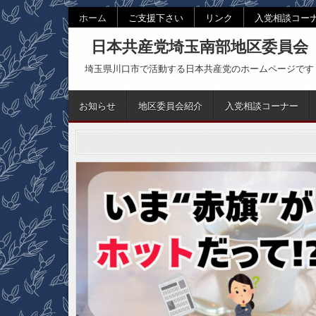
Skip
ホーム
ご支援下さい
リンク
入党相談コー
to
日本共産党埼玉南部地区委員会
content
埼玉県川口市で活動する日本共産党のホームページです
お知らせ
地区委員会紹介
入党相談コーナー