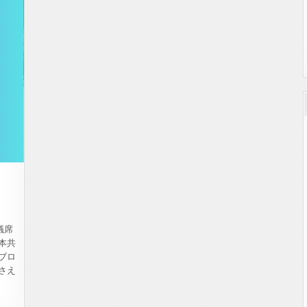
ン
テ
ィ
ア、
募
集
中
で
す
議席
本共
ブロ
さえ