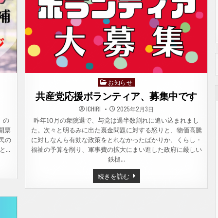
お知らせ
Posted
in
共産党応援ボランティア、募集中です
ICHIRI
2025年2月3日
」の
昨年10月の衆院選で、与党は過半数割れに追い込まれまし
開票
た。次々と明るみに出た裏金問題に対する怒りと、物価高騰
民の
に対しなんら有効な政策をとれなかったばかりか、くらし・
と…
福祉の予算を削り、軍事費の拡大にまい進した政府に厳しい
鉄槌…
共
続きを読む
産
党
応
援
ボ
ラ