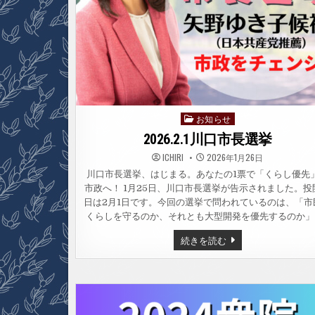
お知らせ
Posted
in
2026.2.1川口市長選挙
ICHIRI
2026年1月26日
川口市長選挙、はじまる。あなたの1票で「くらし優先
市政へ！ 1月25日、川口市長選挙が告示されました。投
日は2月1日です。今回の選挙で問われているのは、「市
くらしを守るのか、それとも大型開発を優先するのか」
2026.2.1
続きを読む
川
口
市
長
選
挙