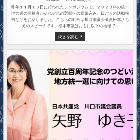
昨年１１月１３日に行われたシンポジウムで、２０２３年の統一
地方選の候補者がそれぞれの選挙への意気込み、日ごろの活動報
告などをお話しました。こちらの動画は川口市議会議員松本さち
えのスピーチです。松本市議はおもに以下の地域で…
【動
続きを読む
画】
川
口
市
議
会
議
員
松
本
さ
ち
え
統
一
地
方
選
に
向
け
て
の
思
い