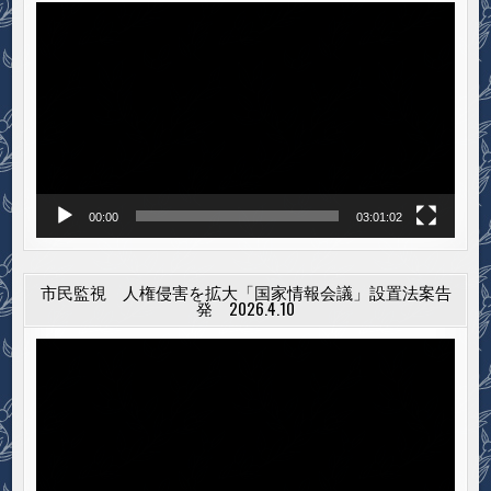
方
動
選
に
画
向
プ
け
て
レ
の
思
ー
い
ヤ
ー
00:00
03:01:02
市民監視 人権侵害を拡大「国家情報会議」設置法案告
発 2026.4.10
動
画
プ
レ
ー
ヤ
ー