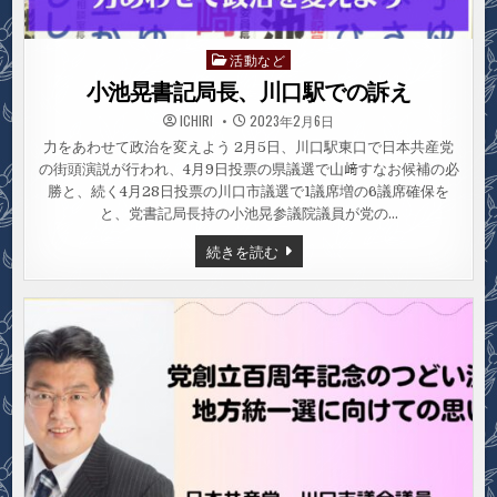
活動など
Posted
in
小池晃書記局長、川口駅での訴え
ICHIRI
2023年2月6日
力をあわせて政治を変えよう 2月5日、川口駅東口で日本共産党
の街頭演説が行われ、4月9日投票の県議選で山﨑すなお候補の必
勝と、続く4月28日投票の川口市議選で1議席増の6議席確保を
と、党書記局長持の小池晃参議院議員が党の…
小
続きを読む
池
晃
書
記
局
長、
川
口
駅
で
の
訴
え