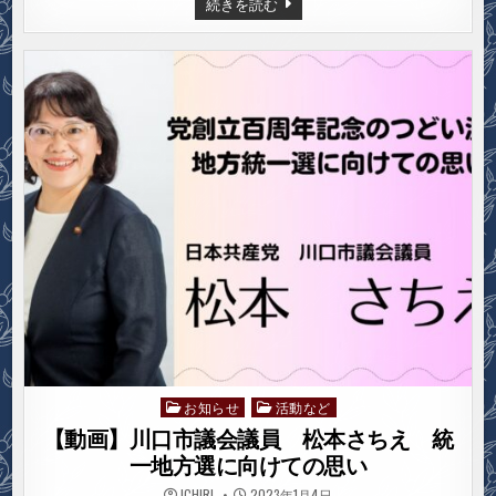
【動
続きを読む
画】
川
口
市
議
会
議
員
板
橋
ひ
ろ
み
統
一
地
方
選
に
向
け
て
の
思
い
お知らせ
活動など
Posted
in
【動画】川口市議会議員 松本さちえ 統
一地方選に向けての思い
ICHIRI
2023年1月4日