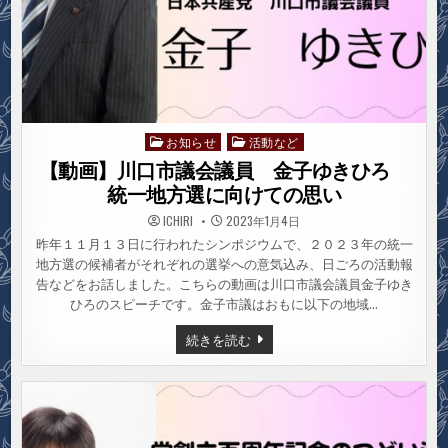
お知らせ
活動など
Posted
in
【動画】川口市議会議員 金子ゆきひろ
統一地方選に向けての思い
ICHIRI
2023年1月4日
昨年１１月１３日に行われたシンポジウムで、２０２３年の統一
地方選の候補者がそれぞれの選挙への意気込み、日ごろの活動報
告などをお話しました。こちらの動画は川口市議会議員金子ゆき
ひろのスピーチです。金子市議はおもに以下の地域…
【動
続きを読む
画】
川
口
市
議
会
議
員