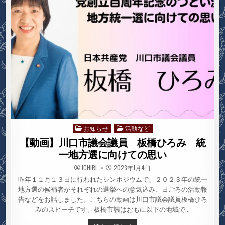
金
子
ゆ
き
ひ
ろ
統
一
地
方
選
に
向
け
て
の
思
い
お知らせ
活動など
Posted
in
【動画】川口市議会議員 板橋ひろみ 統
一地方選に向けての思い
ICHIRI
2023年1月4日
昨年１１月１３日に行われたシンポジウムで、２０２３年の統一
地方選の候補者がそれぞれの選挙への意気込み、日ごろの活動報
告などをお話しました。こちらの動画は川口市議会議員板橋ひろ
みのスピーチです。板橋市議はおもに以下の地域で…