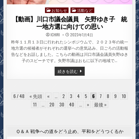
お知らせ
活動など
Posted
in
【動画】川口市議会議員 矢野ゆき子 統
一地方選に向けての思い
ICHIRI
2023年1月4日
昨年１１月１３日に行われたシンポジウムで、２０２３年の統一
地方選の候補者がそれぞれの選挙への意気込み、日ごろの活動報
告などをお話しました。こちらの動画は川口市議会議員矢野ゆき
子のスピーチです。矢野市議はおもに以下の地域で…
【動
続きを読む
画】
川
口
市
議
会
6 / 48
« 先頭
«
...
2
3
4
5
6
7
8
9
10
議
員
11
...
20
30
40
...
»
最後 »
矢
野
ゆ
き
子
統
Ｑ＆Ａ 戦争への道をどう止め、平和をどうつくるか
一
地