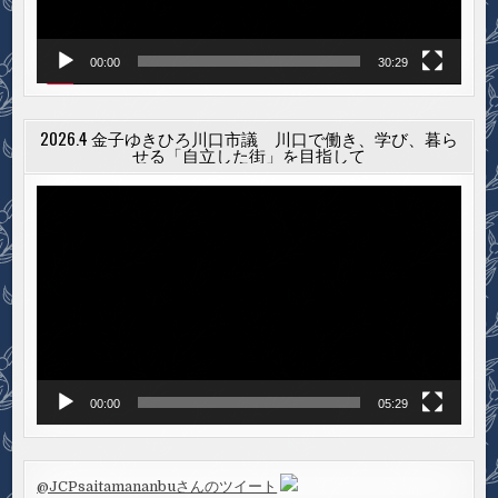
00:00
30:29
2026.4 金子ゆきひろ川口市議 川口で働き、学び、暮ら
せる「自立した街」を目指して
動
画
プ
レ
ー
ヤ
ー
00:00
05:29
@JCPsaitamananbuさんのツイート