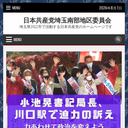
Skip
MENU
2026年8月7日
to
content
日本共産党埼玉南部地区委員会
埼玉県川口市で活動する日本共産党のホームページです
MENU