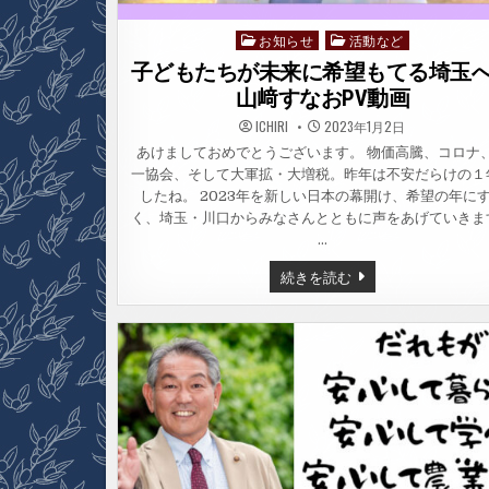
お知らせ
活動など
Posted
in
子どもたちが未来に希望もてる埼
山﨑すなおPV動画
ICHIRI
2023年1月2日
あけましておめでとうございます。 物価高騰、コロナ
一協会、そして大軍拡・大増税。昨年は不安だらけの１
したね。 2023年を新しい日本の幕開け、希望の年に
く、埼玉・川口からみなさんとともに声をあげていきま
…
子
続きを読む
ど
も
た
ち
が
未
来
に
希
望
も
て
る
埼
玉