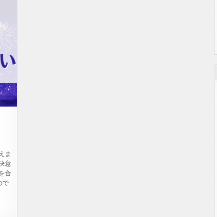
を
描
く」
ふ
じ
し
ま
と
も
こ
演
説
えま
決意
を合
ので