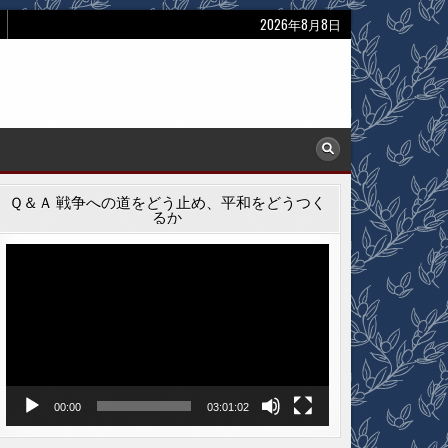
2026年8月8日
Ｑ＆Ａ 戦争への道をどう止め、平和をどうつく
るか
動
画
プ
レ
ー
ヤ
ー
00:00
03:01:02