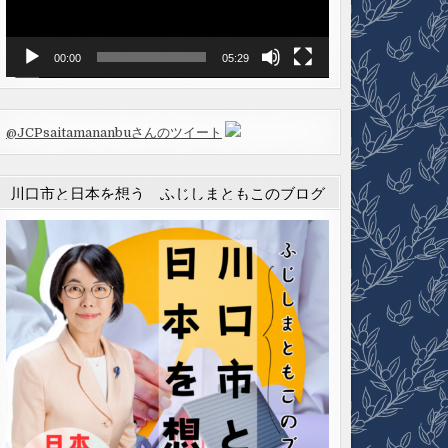
ヤ
ー
00:00
05:29
@JCPsaitamananbuさんのツイート
川口市と日本を想う ふじしまともこのブログ