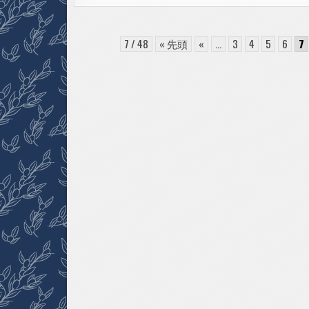
共
産
党
100
周
7 / 48
« 先頭
«
...
3
4
5
6
7
年
記
念
の
つ
ど
い