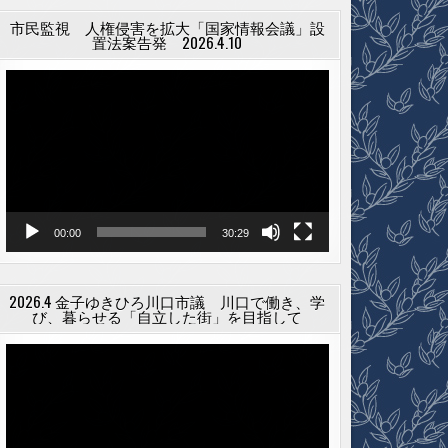
市民監視 人権侵害を拡大「国家情報会議」設
置法案告発 2026.4.10
動
画
プ
レ
ー
ヤ
ー
00:00
30:29
2026.4 金子ゆきひろ川口市議 川口で働き、学
び、暮らせる「自立した街」を目指して
動
画
プ
レ
ー