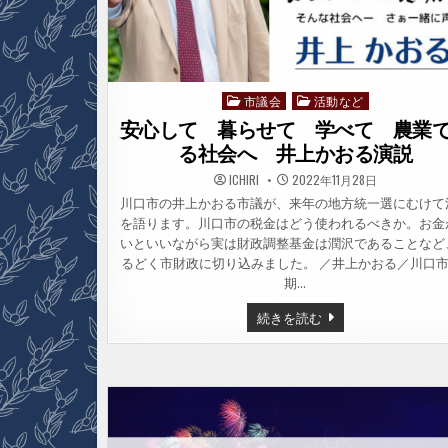
へ
山
﨑
す
な
お
PV
市議会
活動など
動
Posted
画
in
安心して 暮らせて 学べて 農業
る社会へ 井上かおる演説
ICHIRI
2022年11月28日
川口市の井上かおる市議が、来年の地方統一選にむけて
を語ります。川口市の税金はどう使われるべきか。お金
いといいながら実は財政調整基金は潤沢であることなど
るどく市財政に切り込みました。 ／井上かおる／川口市
期…
安
続きを読む
心
し
て
暮
ら
せ
て
学
べ
て