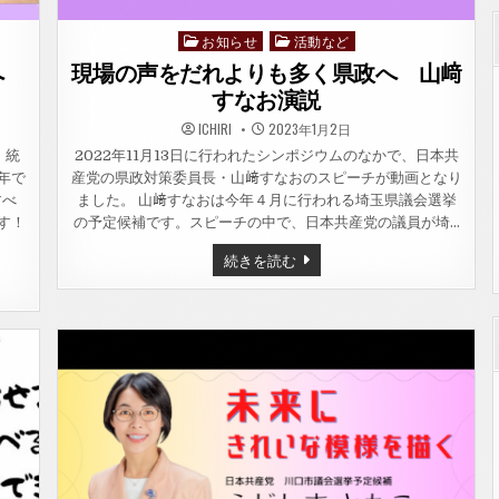
お知らせ
活動など
Posted
in
玉へ
現場の声をだれよりも多く県政へ 山﨑
すなお演説
ICHIRI
2023年1月2日
、統
2022年11月13日に行われたシンポジウムのなかで、日本共
年で
産党の県政対策委員長・山﨑すなおのスピーチが動画となり
すべ
ました。 山﨑すなおは今年４月に行われる埼玉県議会選挙
す！
の予定候補です。スピーチの中で、日本共産党の議員が埼…
現
続きを読む
場
の
声
を
だ
れ
よ
り
も
多
く
県
政
へ
山
﨑