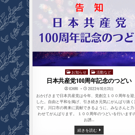
農
業
で
き
る
社
会
へ
井
上
か
お
る
演
説
お知らせ
活動など
Posted
in
日本共産党100周年記念のつどい
ICHIRI
2022年10月31日
おかげさまで日本共産党は今年、党創立１００周年を迎
した。自由と平和を掲げ、引き続き元気にがんばり抜く
です。川口市の将来に貢献できるように、みなさんと力
わせてがんばります。 １００周年のつどいを行います
お誘…
日
続きを読む
本