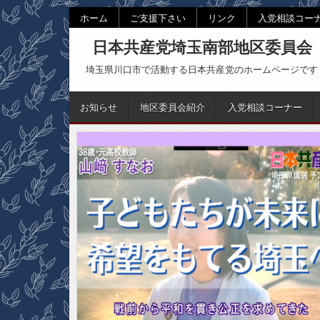
Skip
ホーム
ご支援下さい
リンク
入党相談コー
to
日本共産党埼玉南部地区委員会
content
埼玉県川口市で活動する日本共産党のホームページです
お知らせ
地区委員会紹介
入党相談コーナー