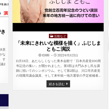
す
な
お
演
説
でき
活動など
Posted
in
「未来にきれいな模様を描く」ふじしま
ともこ演説
決意
がな
ICHIRI
2022年11月23日
、す
11月13日、あたらしくなった青木会館で「日本共産党100周
議2
年記念の集い」が開かれました。第1部は大門みきし氏を講
師に招いてのシンポジウム。そして第2部は、川口市共産党
の現職市議会議員、そして来年統一地方選挙の予定候補者…
「未
続きを読む
来
に
き
れ
い
な
模
様