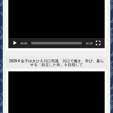
画
プ
レ
ー
ヤ
ー
00:00
30:29
2026.4 金子ゆきひろ川口市議 川口で働き、学び、暮ら
せる「自立した街」を目指して
動
画
プ
レ
ー
ヤ
ー