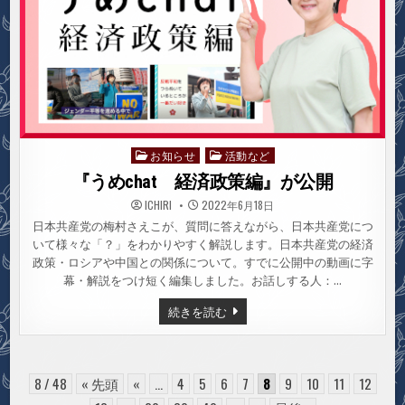
月
13
日
実
施
し
ま
す
お知らせ
活動など
Posted
in
『うめchat 経済政策編』が公開
ICHIRI
2022年6月18日
日本共産党の梅村さえこが、質問に答えながら、日本共産党につ
いて様々な「？」をわかりやすく解説します。日本共産党の経済
政策・ロシアや中国との関係について。すでに公開中の動画に字
幕・解説をつけ短く編集しました。お話しする人：…
『う
続きを読む
め
CHAT
経
済
政
策
8 / 48
« 先頭
«
...
4
5
6
7
8
9
10
11
12
編』
が