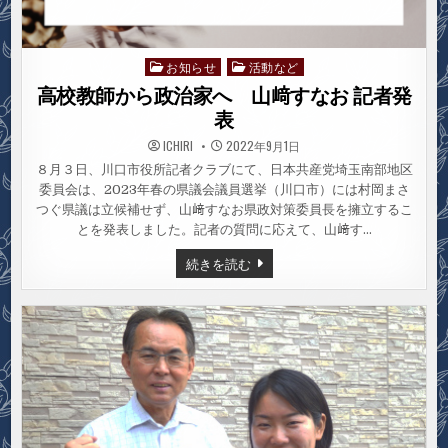
お知らせ
活動など
Posted
in
高校教師から政治家へ 山﨑すなお 記者発
表
ICHIRI
2022年9月1日
８月３日、川口市役所記者クラブにて、日本共産党埼玉南部地区
委員会は、2023年春の県議会議員選挙（川口市）には村岡まさ
つぐ県議は立候補せず、山﨑すなお県政対策委員長を擁立するこ
とを発表しました。記者の質問に応えて、山﨑す…
高
続きを読む
校
教
師
か
ら
政
治
家
へ
山
﨑
す
な
お