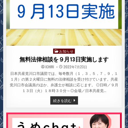
お知らせ
Posted
in
無料法律相談を９月13日実施します
ICHIRI
2022年7月23日
日本共産党川口市議団では、毎奇数月（１，３，５，７，９，１
１月）の第２火曜日に無料の法律相談を受け付けています。共産
党川口市会議員のほか、弁護士が相談に応じます。 ◎日時／９月
１３日（火）１８時３０分～◎会場／日本共産党…
無
続きを読む
料
法
律
相
談
を
９