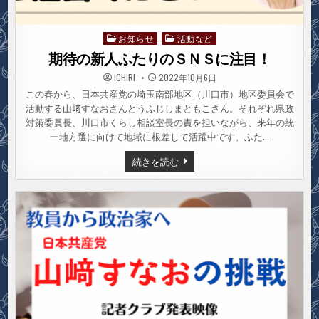
お知らせ
活動など
Posted
in
期待の新人ふたりのＳＮＳに注目！
ICHIRI
2022年10月6日
この春から、日本共産党の埼玉南部地区（川口市）地区委員会で
活動する山﨑すなおさんとうふじしまともこさん。それぞれ県政
対策委員長、川口市くらし相談室長の責を担いながら、来年の統
一地方選に向けて地域に根差して活躍中です。ふた…
期
続きを読む
待
の
新
人
ふ
た
り
の
Ｓ
Ｎ
Ｓ
に
注
目！