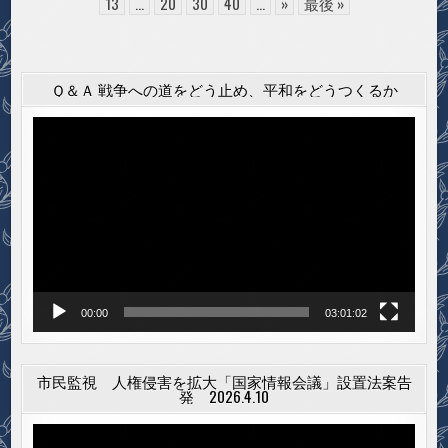
13
...
20
30
40
...
»
最後 »
公
開
Ｑ＆Ａ 戦争への道をどう止め、平和をどうつくるか
動
画
プ
レ
ー
ヤ
ー
00:00
03:01:02
市民監視 人権侵害を拡大「国家情報会議」設置法案告
発 2026.4.10
動