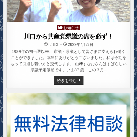
記
者
発
表
お知らせ
Posted
in
川口から共産党県議の席を必ず！
ICHIRI
2022年7月28日
1999年の初当選以来、 市議・県議として皆さまに支えられ働く
ことができました。本当にありがとうございました。私は今期を
もって引退し若い方と交代します。 山﨑すなおさんはすばらしい
県議予定候補です。いま37 歳、この３月…
川
続きを読む
口
か
ら
共
産
党
県
議
の
席
を
必
ず！