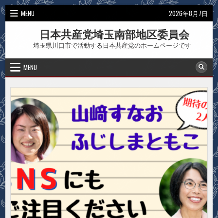
Skip
MENU
2026年8月7日
to
content
日本共産党埼玉南部地区委員会
埼玉県川口市で活動する日本共産党のホームページです
MENU