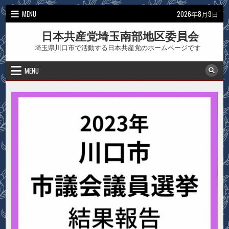
Skip
MENU
2026年8月9日
to
content
日本共産党埼玉南部地区委員会
埼玉県川口市で活動する日本共産党のホームページです
MENU