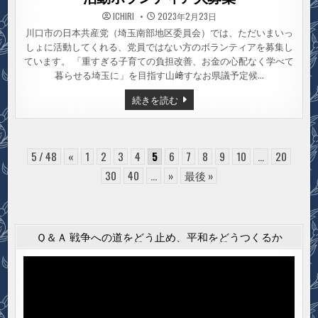
ICHIRI
2023年2月23日
川口市の日本共産党（埼玉南部地区委員会）では、ただいまいっ
しょに活動してくれる、党員ではない方のボランティアを募集し
ています。 「重すぎる子育ての負担改善、お金の心配なく学べて
暮らせる埼玉に」を目指す山﨑すなお県議予定候…
活
続きを読む
動
ボ
ラ
ン
テ
ィ
5 / 48
«
1
2
3
4
5
6
7
8
9
10
...
20
ア
大
30
40
...
»
最後 »
募
集
Ｑ＆Ａ 戦争への道をどう止め、平和をどうつくるか
動
画
プ
レ