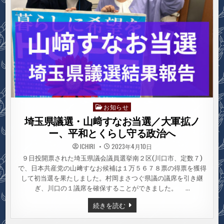
お知らせ
Posted
in
埼玉県議選・山﨑すなお当選／大軍拡ノ
ー、平和とくらし守る政治へ
ICHIRI
2023年4月10日
９日投開票された埼玉県議会議員選挙南２区(川口市、定数７)
で、日本共産党の山﨑すなお候補は１万５６７８票の得票を獲得
して初当選を果たしました。村岡まさつぐ県議の議席を引き継
ぎ、川口の１議席を確保することができました。 …
埼
続きを読む
玉
県