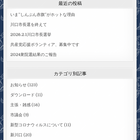
最近の投稿
いま”しんぶん赤旗”がホットな理由
川口市長選を終えて
2026.2.1川口市長選挙
共産党応援ボランティア、募集中です
2024衆院選結果のご報告
カテゴリ別記事
お知らせ
(123)
ダウンロード
(11)
主張・雑感
(56)
市議会
(9)
新型コロナウィルスについて
(11)
新川口
(20)