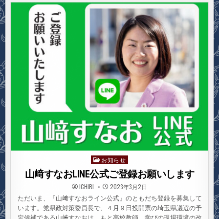
議
選・
山
﨑
す
な
お
当
選
／
大
軍
拡
ノ
ー、
平
和
と
く
ら
し
守
る
政
治
へ
お知らせ
Posted
in
山﨑すなおLINE公式ご登録お願いします
ICHIRI
2023年3月2日
ただいま、『山﨑すなおライン公式』のともだち登録を募集して
います。党県政対策委員長で、４月９日投開票の埼玉県議選の予
定候補である山﨑すなおは、もと高校教師。学びの現場環境の改