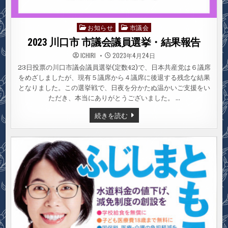
お知らせ
市議会
Posted
in
2023 川口市 市議会議員選挙・結果報告
ICHIRI
2023年4月24日
23日投票の川口市議会議員選挙(定数42)で、日本共産党は６議席
をめざしましたが、現有５議席から４議席に後退する残念な結果
となりました。この選挙戦で、日夜を分かたぬ温かいご支援をい
ただき、本当にありがとうございました。 …
2023
続きを読む
川
口
市
市
議
会
議
員
選
挙・
結
果
報
告