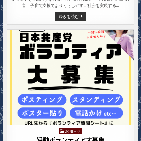
善、子育て支援でよりくらしやすい社会を実現する…
山
続きを読む
﨑
す
な
お
LINE
公
式
ご
登
録
お
願
い
し
ま
す
お知らせ
Posted
in
活動ボランティア大募集