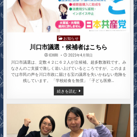
お知らせ
Posted
in
川口市議選・候補者はこちら
ICHIRI
2023年4月18日
川口市議選は、定数４２に６２人が立候補。超多数激戦です。み
なさんのご支援で激しく追い上げているところですが、このまま
では市民の声を川口市政に届ける宝の議席を失いかねない危険を
残しています。 「学校給食を無償」「子ども医療…
川
続きを読む
口
市
議
選・
候
補
者
は
こ
ち
ら