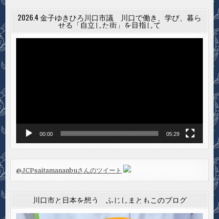
2026.4 金子ゆきひろ川口市議 川口で働き、学び、暮ら
せる「自立した街」を目指して
動
画
プ
レ
ー
ヤ
ー
00:00
05:29
@JCPsaitamananbuさんのツイート
川口市と日本を想う ふじしまともこのブログ