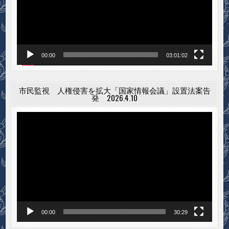
ー
ヤ
ー
00:00
03:01:02
市民監視 人権侵害を拡大「国家情報会議」設置法案告
発 2026.4.10
動
画
プ
レ
ー
ヤ
ー
00:00
30:29