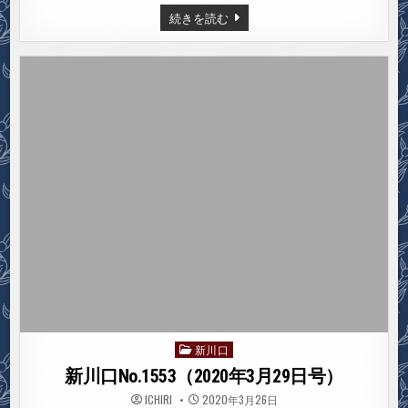
新
続きを読む
川
口
NO.1554（2020
年
4
月
5
日
号）
新川口
Posted
in
新川口No.1553（2020年3月29日号）
ICHIRI
2020年3月26日