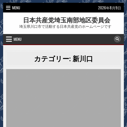
Skip
MENU
2026年8月9日
to
content
日本共産党埼玉南部地区委員会
埼玉県川口市で活動する日本共産党のホームページです
MENU
カテゴリー:
新川口