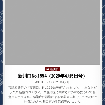
月
12
日
号）
新川口
Posted
in
新川口No.1554（2020年4月5日号）
ICHIRI
2020年4月1日
市議団発行の『新川口』No.1554が発行されました。 主なトピ
ックス 新型コロナウィルス感染症に関する市の対応について 新
型コロナウィルス感染症に影響による休業や失業で、生活資金で
お悩みの方へ 川口市の生活保護のしおり…