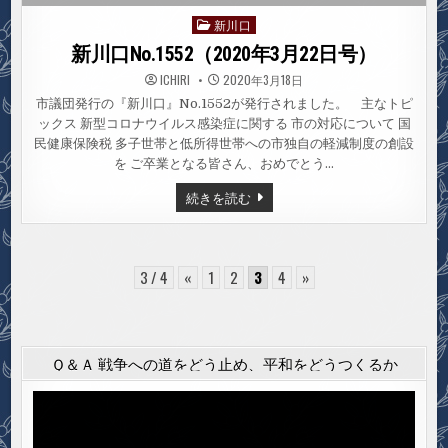
新川口
Posted
in
新川口No.1552（2020年3月22日号）
ICHIRI
2020年3月18日
市議団発行の『新川口』No.1552が発行されました。 主なトピ
ックス 新型コロナウイルス感染症に関する 市の対応について 国
民健康保険税 多子世帯と低所得世帯への市独自の軽減制度の創設
を ご卒業となる皆さん、おめでとう…
新
続きを読む
川
口
NO.1552（2020
年
3
月
3 / 4
«
1
2
3
4
»
22
日
号）
Ｑ＆Ａ 戦争への道をどう止め、平和をどうつくるか
動
画
プ