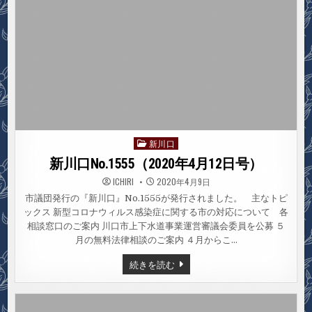
新川口
Posted
in
新川口No.1555（2020年4月12日号）
ICHIRI
2020年4月9日
市議団発行の『新川口』No.1555が発行されました。 主なトピ
ックス 新型コロナウィルス感染症に関する市の対応について 各
相談窓口のご案内 川口市上下水道事業運営審議会委員を公募 ５
月の無料法律相談のご案内 ４月からこ…
新
続きを読む
川
口
NO.1555（2020
年
4