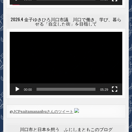
2026.4 金子ゆきひろ川口市議 川口で働き、学び、暮ら
せる「自立した街」を目指して
動
画
プ
レ
ー
ヤ
ー
00:00
05:29
@JCPsaitamananbuさんのツイート
川口市と日本を想う ふじしまともこのブログ