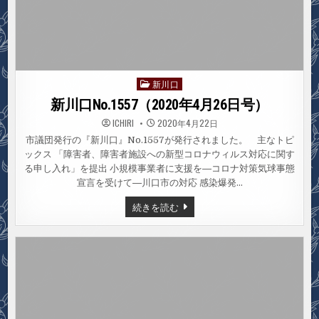
新川口
Posted
in
新川口No.1557（2020年4月26日号）
ICHIRI
2020年4月22日
市議団発行の『新川口』No.1557が発行されました。 主なトピ
ックス 「障害者、障害者施設への新型コロナウィルス対応に関す
る申し入れ」を提出 小規模事業者に支援を―コロナ対策気球事態
宣言を受けて―川口市の対応 感染爆発…
新
続きを読む
川
口
NO.1557（2020
年
4
月
26
日
号）