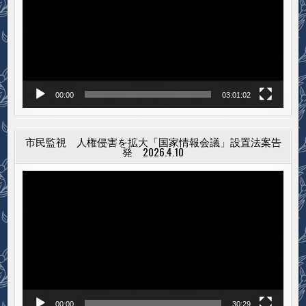
レ
ー
ヤ
ー
00:00
03:01:02
市民監視 人権侵害を拡大「国家情報会議」設置法案告
発 2026.4.10
動
画
プ
レ
ー
ヤ
ー
00:00
30:29