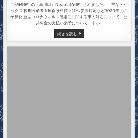
市議団発行の『新川口』No.1553が発行されました。 主なトピ
ックス 後期高齢者医療保険料値上げへ 災害対応など2020年度に
予算化 新型コロナウィルス感染症に関する市の対応について 公
共料金の支払い猶予について 中小…
新
続きを読む
川
口
NO.1553（2020
年
3
月
29
日
号）