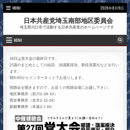
Skip
MENU
2026年8月9日
to
content
日本共産党埼玉南部地区委員会
埼玉県川口市で活動する日本共産党のホームページです
MENU
18日は党大会の最終日です。
討議のまとめとしての結語、決議案採決、新役員選出などを行い
ます。
朝9:30からインターネットでお送りします。
視聴会を開きますので、お近くの視聴会場にお越し下さい。
地区事務所（前川2-28-10）
西並事務所（並木2-12-24）
新郷事務所（本蓮2-1-18）