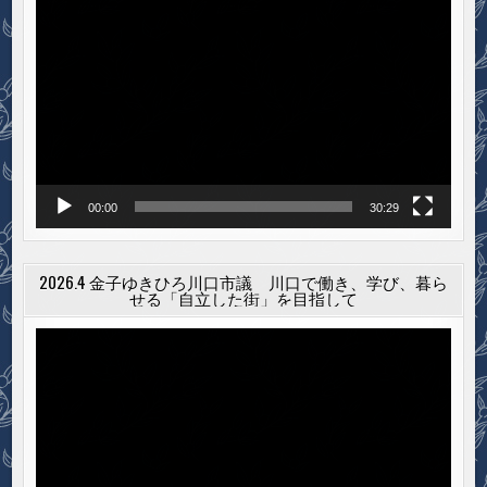
動
画
プ
レ
ー
ヤ
ー
00:00
30:29
2026.4 金子ゆきひろ川口市議 川口で働き、学び、暮ら
せる「自立した街」を目指して
動
画
プ
レ
ー
ヤ
ー