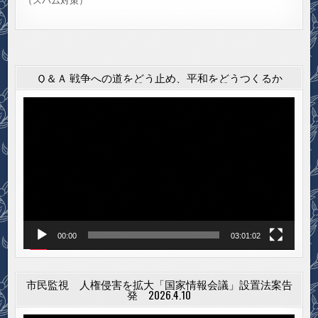
（スパム対策）
Ｑ＆Ａ 戦争への道をどう止め、平和をどうつくるか
動
画
プ
レ
ー
ヤ
ー
00:00
03:01:02
市民監視 人権侵害を拡大「国家情報会議」設置法案告
発 2026.4.10