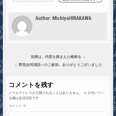
Author:
MichiyaHIRAKAWA
投
法律は、内容を踏まえた略称を →
稿
← 野党合同演説へのご参加、ありがとうございました
ナ
ビ
コメントを残す
ゲ
ー
メールアドレスが公開されることはありません。
※
が付いてい
シ
る欄は必須項目です
ョ
コメント
※
ン