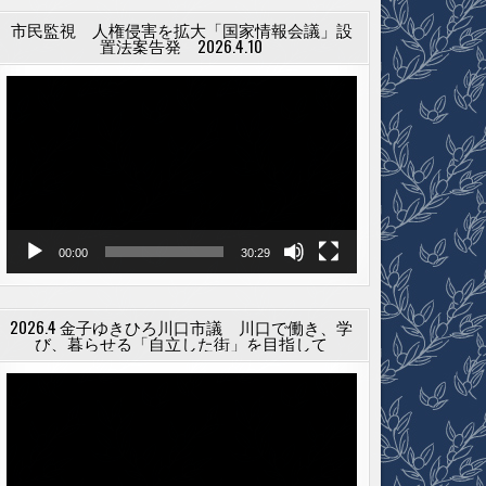
市民監視 人権侵害を拡大「国家情報会議」設
置法案告発 2026.4.10
動
画
プ
レ
ー
ヤ
ー
00:00
30:29
2026.4 金子ゆきひろ川口市議 川口で働き、学
び、暮らせる「自立した街」を目指して
動
画
プ
レ
ー