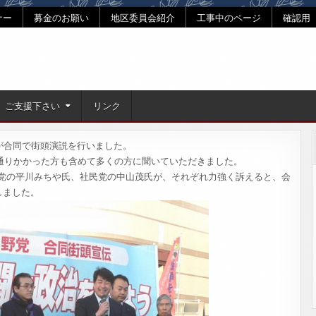
ナー
募金のお願い
地区委員会紹介
工事中のページ
確認用
ご支援下さい
リンク
が合同で街頭演説を行いました。
、通りかかった方も含めて多くの方に聞いていただきました。
党の平川みちや氏、社民党の中山茂氏が、それぞれ力強く訴えると、会
しました。