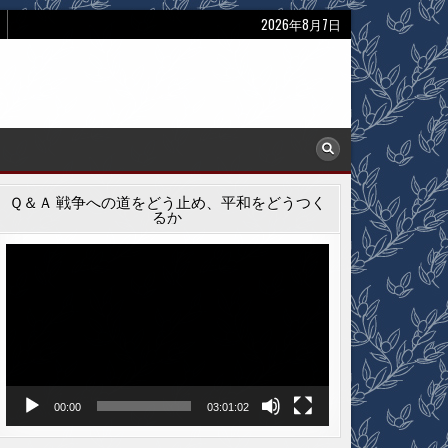
2026年8月7日
Ｑ＆Ａ 戦争への道をどう止め、平和をどうつく
るか
動
画
プ
レ
ー
ヤ
ー
00:00
03:01:02