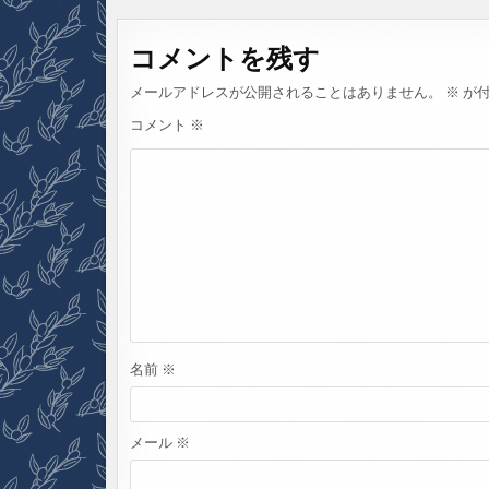
稿
ナ
コメントを残す
ビ
ゲ
メールアドレスが公開されることはありません。
※
が付
ー
コメント
※
シ
ョ
ン
名前
※
メール
※