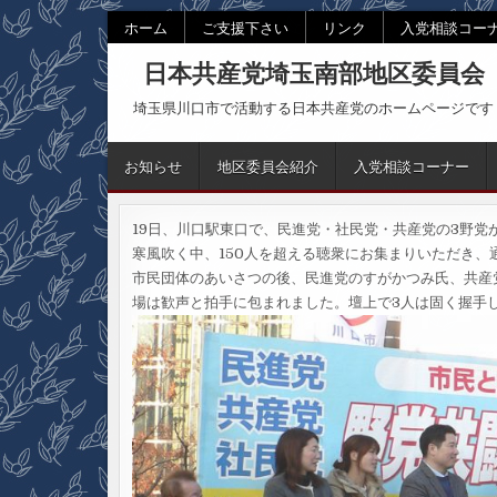
Skip
ホーム
ご支援下さい
リンク
入党相談コー
to
日本共産党埼玉南部地区委員会
content
埼玉県川口市で活動する日本共産党のホームページです
お知らせ
地区委員会紹介
入党相談コーナー
19日、川口駅東口で、民進党・社民党・共産党の3野党
寒風吹く中、150人を超える聴衆にお集まりいただき
市民団体のあいさつの後、民進党のすがかつみ氏、共産
場は歓声と拍手に包まれました。壇上で3人は固く握手