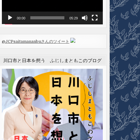
ヤ
ー
00:00
05:29
@JCPsaitamananbuさんのツイート
川口市と日本を想う ふじしまともこのブログ