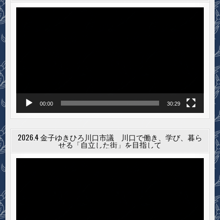
動
画
プ
レ
ー
ヤ
ー
00:00
30:29
2026.4 金子ゆきひろ川口市議 川口で働き、学び、暮ら
せる「自立した街」を目指して
動
画
プ
レ
ー
ヤ