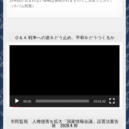
日本語が含まれない投稿は無視されますのでご注意ください。
（スパム対策）
Ｑ＆Ａ 戦争への道をどう止め、平和をどうつくるか
動
画
プ
レ
ー
ヤ
ー
00:00
03:01:02
市民監視 人権侵害を拡大「国家情報会議」設置法案告
発 2026.4.10