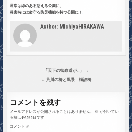
通常は緑のある憩える公園に、
災害時には命守る防災機能を持つ公園に！
.
Author:
MichiyaHIRAKAWA
投
「天下の御政道が…」 →
稿
← 荒川の橋と風景 樋詰橋
ナ
ビ
コメントを残す
ゲ
ー
メールアドレスが公開されることはありません。
※
が付いてい
シ
る欄は必須項目です
ョ
コメント
※