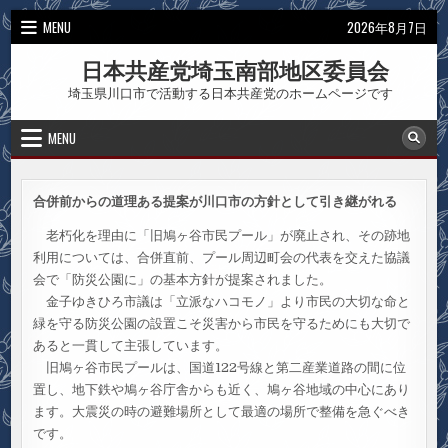
Skip
MENU
2026年8月7日
to
content
日本共産党埼玉南部地区委員会
埼玉県川口市で活動する日本共産党のホームページです
MENU
合併前からの道理ある提案が川口市の方針として引き継がれる
老朽化を理由に「旧鳩ヶ谷市民プール」が廃止され、その跡地
利用については、合併直前、プール周辺町会の代表を交えた協議
会で「防災公園に」の基本方針が提案されました。
金子ゆきひろ市議は「立派なハコモノ」より市民の大切な命と
緑を守る防災公園の設置こそ災害から市民を守るためにも大切で
あると一貫して主張しています。
旧鳩ヶ谷市民プールは、国道122号線と第二産業道路の間に位
置し、地下鉄や鳩ヶ谷庁舎からも近く、鳩ヶ谷地域の中心にあり
ます。大震災の時の避難場所として最適の場所で整備を急ぐべき
です。