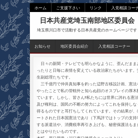
Skip
ホーム
ご支援下さい
リンク
入党相談コー
to
日本共産党埼玉南部地区委員会
content
埼玉県川口市で活動する日本共産党のホームページです
お知らせ
地区委員会紹介
入党相談コーナー
日々の新聞・テレビでも明らかなように、歪んだまま
ったりと日毎に表情を変えている政治家たちがいます。
生副総理たちです。
三千億円で仲井真知事を釣った辺野古移設計画、憲法
やったことで私の管轄外と知らぬ顔のオスプレイの厚木
ています。しかし、皆さん!!私たちには世界に誇れる
及び権利は、国民の不断の努力によってこれを保持しな
得るものですと耳打ちしてくれています。その結果が、
ートされた日本国憲法であり（下馬評ではトップの支持
する派遣法や、消費税率再引き上げも、秘密保護法もま
とはやりたいものです。