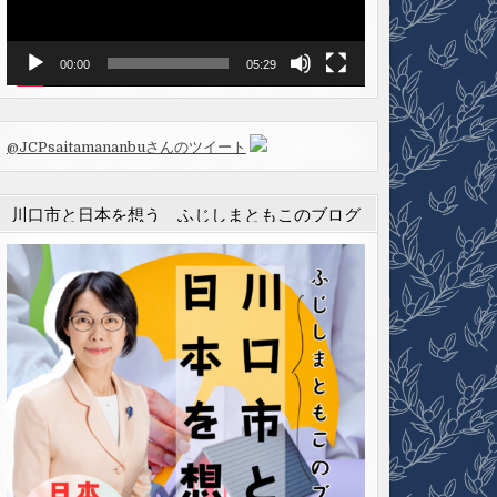
ヤ
ー
00:00
05:29
@JCPsaitamananbuさんのツイート
川口市と日本を想う ふじしまともこのブログ