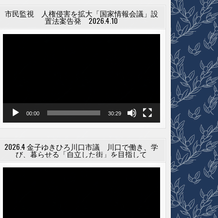
市民監視 人権侵害を拡大「国家情報会議」設
置法案告発 2026.4.10
動
画
プ
レ
ー
ヤ
ー
00:00
30:29
2026.4 金子ゆきひろ川口市議 川口で働き、学
び、暮らせる「自立した街」を目指して
動
画
プ
レ
ー