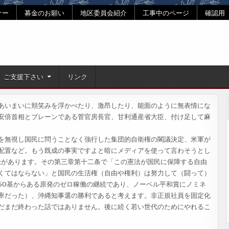
ナー
募金のお願い
地区委員会紹介
工事中のページ
確認用
ご支援下さい
リンク
あいまいに頬笑みを浮かべたり、激昂したり、能面のように無表情にな
安倍首相とブレーンである菅官房長官、甘利通産省大臣、付け足して麻
を無視し国民に問うことなく強行した集団的自衛権の閣議決定、米軍が
配置など。もう既成の事実ですよと暗にメディアを使って言わそうとし
憲法があります。その第三章第十二条で「この憲法が国民に保障する自由
くてはならない」と国民の生活権（自由や権利）は努力して（闘って）
50基からある原発のゼロ稼働の継続であり、ノーベル平和賞にノミネ
率だった）、沖縄知事選の勝利であると考えます。非正規社員を固定化
だまだ終わった話ではありません。後に続く若い世代のためにやれるこ