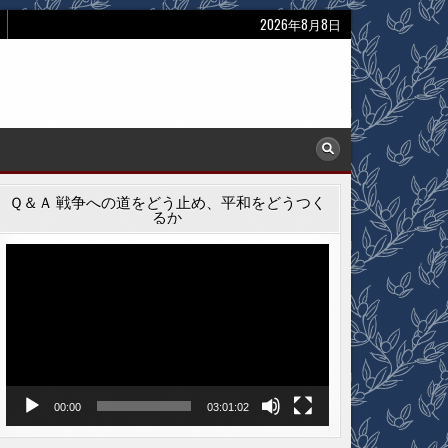
2026年8月8日
Ｑ＆Ａ 戦争への道をどう止め、平和をどうつく
るか
動
画
プ
レ
ー
ヤ
ー
00:00
03:01:02