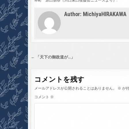
本町 原口朋恭（川口東口後援会ニュースより）
.
Author:
MichiyaHIRAKAWA
投
← 「天下の御政道が…」
稿
ナ
コメントを残す
ビ
ゲ
メールアドレスが公開されることはありません。
※
が付
ー
コメント
※
シ
ョ
ン