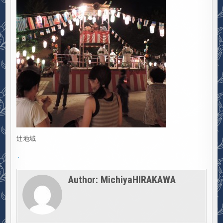
辻地域
.
Author:
MichiyaHIRAKAWA