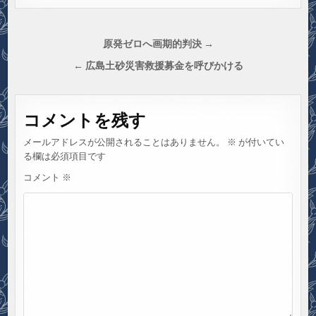
投
原発ゼロへ画期的判決 →
稿
← 広島土砂災害救援募金を呼びかける
ナ
ビ
コメントを残す
ゲ
ー
メールアドレスが公開されることはありません。
※
が付いてい
シ
る欄は必須項目です
ョ
コメント
※
ン