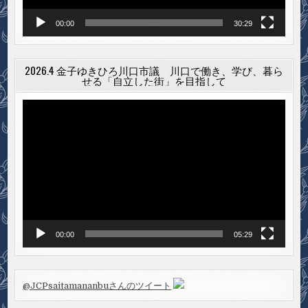
00:00
30:29
2026.4 金子ゆきひろ川口市議 川口で働き、学び、暮ら
せる「自立した街」を目指して
動
画
プ
レ
ー
ヤ
ー
00:00
05:29
@JCPsaitamananbuさんのツイート