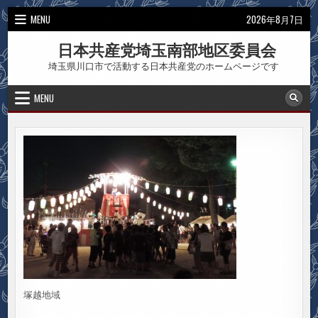
Skip
MENU
2026年8月7日
to
content
日本共産党埼玉南部地区委員会
埼玉県川口市で活動する日本共産党のホームページです
MENU
塚越地域