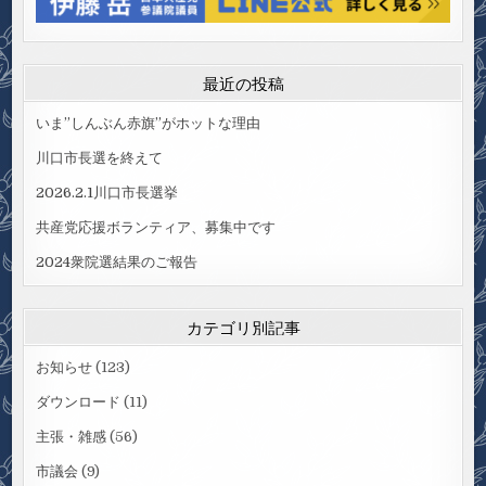
最近の投稿
いま”しんぶん赤旗”がホットな理由
川口市長選を終えて
2026.2.1川口市長選挙
共産党応援ボランティア、募集中です
2024衆院選結果のご報告
カテゴリ別記事
お知らせ
(123)
ダウンロード
(11)
主張・雑感
(56)
市議会
(9)