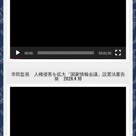
画
プ
レ
ー
ヤ
ー
00:00
03:01:02
市民監視 人権侵害を拡大「国家情報会議」設置法案告
発 2026.4.10
動
画
プ
レ
ー
ヤ
ー