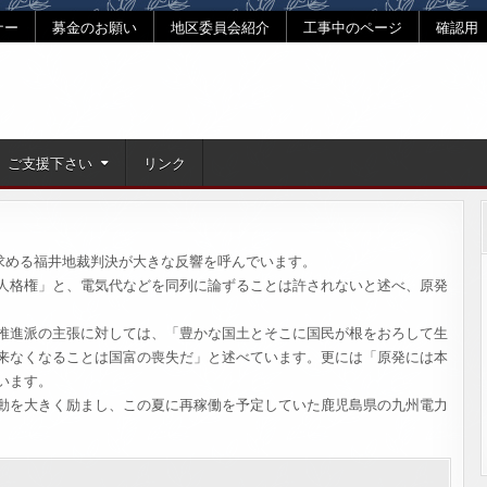
ナー
募金のお願い
地区委員会紹介
工事中のページ
確認用
ご支援下さい
リンク
求める福井地裁判決が大きな反響を呼んでいます。
人格権」と、電気代などを同列に論ずることは許されないと述べ、原発
推進派の主張に対しては、「豊かな国土とそこに国民が根をおろして生
来なくなることは国富の喪失だ」と述べています。更には「原発には本
います。
動を大きく励まし、この夏に再稼働を予定していた鹿児島県の九州電力