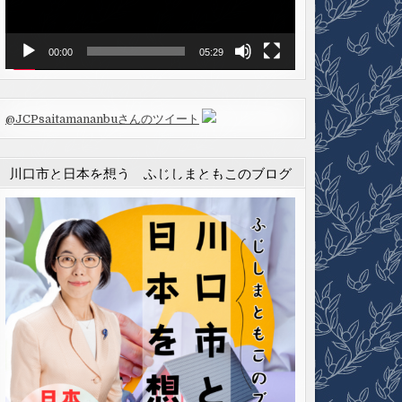
ヤ
ー
00:00
05:29
@JCPsaitamananbuさんのツイート
川口市と日本を想う ふじしまともこのブログ