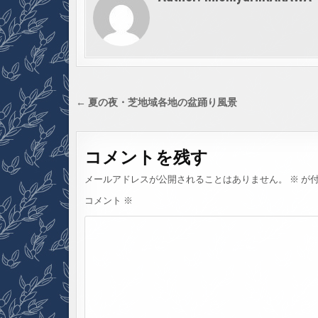
投
← 夏の夜・芝地域各地の盆踊り風景
稿
ナ
コメントを残す
ビ
ゲ
メールアドレスが公開されることはありません。
※
が付
ー
コメント
※
シ
ョ
ン