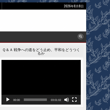
2026年8月8日
Ｑ＆Ａ 戦争への道をどう止め、平和をどうつく
るか
動
画
プ
レ
ー
ヤ
ー
00:00
03:01:02