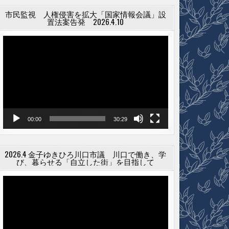
市民監視 人権侵害を拡大「国家情報会議」設
置法案告発 2026.4.10
動
画
プ
レ
ー
ヤ
ー
00:00
30:29
2026.4 金子ゆきひろ川口市議 川口で働き、学
び、暮らせる「自立した街」を目指して
動
画
プ
レ
ー