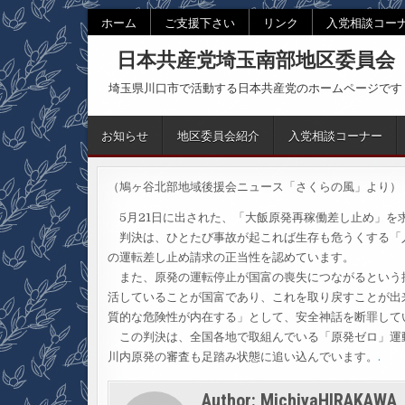
Skip
ホーム
ご支援下さい
リンク
入党相談コー
to
日本共産党埼玉南部地区委員会
content
埼玉県川口市で活動する日本共産党のホームページです
お知らせ
地区委員会紹介
入党相談コーナー
（鳩ヶ谷北部地域後援会ニュース「さくらの風」より）
5月21日に出された、「大飯原発再稼働差し止め」を
判決は、ひとたび事故が起これば生存も危うくする「
の運転差し止め請求の正当性を認めています。
また、原発の運転停止が国富の喪失につながるという
活していることが国富であり、これを取り戻すことが出
質的な危険性が内在する」として、安全神話を断罪して
この判決は、全国各地で取組んでいる「原発ゼロ」運
川内原発の審査も足踏み状態に追い込んでいます。
.
Author:
MichiyaHIRAKAWA