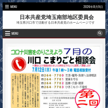
Skip
MENU
2026年8月9日
to
content
日本共産党埼玉南部地区委員会
埼玉県川口市で活動する日本共産党のホームページです
MENU