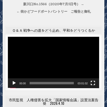
投
新川口No.1566（2020年7月5日号） →
稿
← 街かどフードポートパントリー ご報告と御礼
ナ
ビ
ゲ
Ｑ＆Ａ 戦争への道をどう止め、平和をどうつくるか
ー
動
シ
画
プ
ョ
レ
ン
ー
ヤ
ー
00:00
03:01:02
市民監視 人権侵害を拡大「国家情報会議」設置法案告
発 2026.4.10