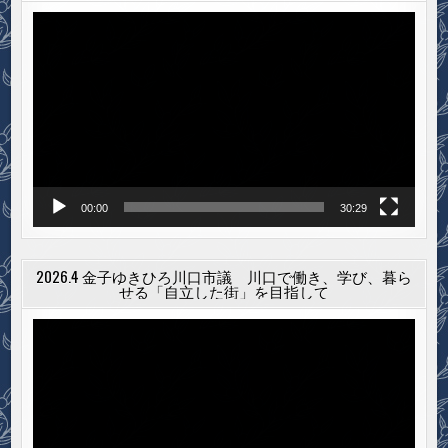
動
画
プ
レ
ー
ヤ
ー
00:00
30:29
2026.4 金子ゆきひろ川口市議 川口で働き、学び、暮ら
せる「自立した街」を目指して
動
画
プ
レ
ー
ヤ
ー