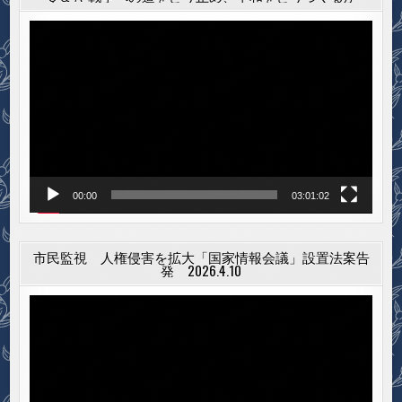
動
画
プ
レ
ー
ヤ
ー
00:00
03:01:02
市民監視 人権侵害を拡大「国家情報会議」設置法案告
発 2026.4.10
動
画
プ
レ
ー
ヤ