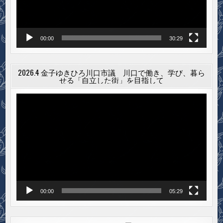
ー
00:00
30:29
2026.4 金子ゆきひろ川口市議 川口で働き、学び、暮ら
せる「自立した街」を目指して
動
画
プ
レ
ー
ヤ
ー
00:00
05:29