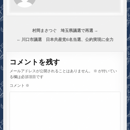
投
村岡まさつぐ 埼玉県議選で再選 →
稿
← 川口市議選 日本共産党6名当選、公約実現に全力
ナ
ビ
コメントを残す
ゲ
ー
メールアドレスが公開されることはありません。
※
が付いてい
シ
る欄は必須項目です
ョ
コメント
※
ン