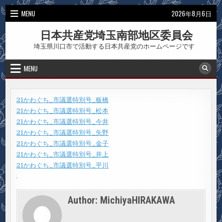
Skip
MENU
2026年8月6日
to
content
日本共産党埼玉南部地区委員会
埼玉県川口市で活動する日本共産党のホームページです
MENU
21かわぐち_市議選特別号_板橋
21かわぐち_市議選特別号_松本
21かわぐち_市議選特別号_今井
21かわぐち_市議選特別号_矢野
21かわぐち_市議選特別号_金子
21かわぐち_市議選特別号_井上
21かわぐち_市議選特別号_平川
.
Author:
MichiyaHIRAKAWA