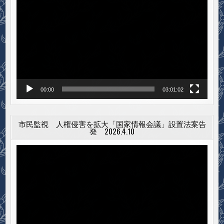
画
プ
レ
ー
ヤ
ー
00:00
03:01:02
市民監視 人権侵害を拡大「国家情報会議」設置法案告
発 2026.4.10
動
画
プ
レ
ー
ヤ
ー