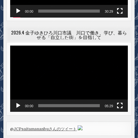
00:00
30:29
2026.4 金子ゆきひろ川口市議 川口で働き、学び、暮ら
せる「自立した街」を目指して
動
画
プ
レ
ー
ヤ
ー
00:00
05:29
@JCPsaitamananbuさんのツイート