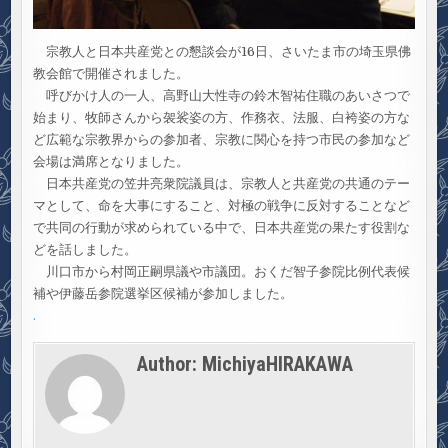
宗教人と日本共産党との懇談会が16日、さいたま市の埼玉県佛
教会館で開催されました。
呼びかけ人の一人、高野山大性寺の鈴木智祐住職のあいさつで
始まり、牧師さんから袈裟姿の方、作務衣、法服、白袴姿の方な
ど広範な宗教界からの参加者、宗教に関心を持つ市民の参加など
会場は満席となりました。
日本共産党の笠井亮衆院議員は、宗教人と共産党の共通のテー
マとして、命を大事にすること、対極の戦争に反対することなど
で共同の行動が求められている中で、日本共産党の果たす役割な
どを話しました。
川口市から村岡正嗣県議や市議団。おくだ智子参院比例代表候
補や伊藤岳参院選挙区候補が参加しました。
.
Author:
MichiyaHIRAKAWA