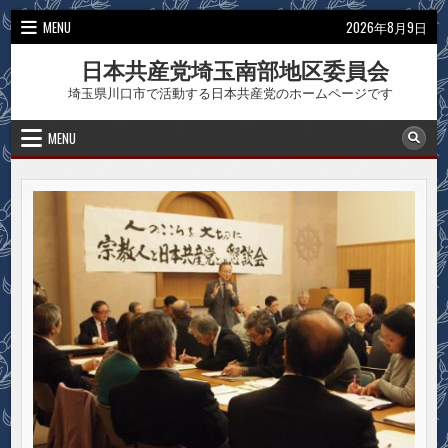
Skip
MENU
2026年8月9日
to
content
日本共産党埼玉南部地区委員会
埼玉県川口市で活動する日本共産党のホームページです
MENU