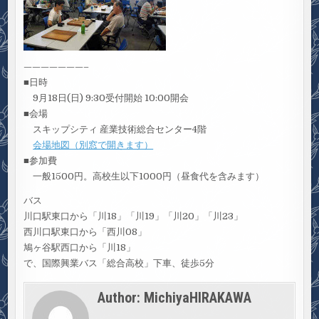
———————–
■日時
9月18日(日) 9:30受付開始 10:00開会
■会場
スキップシティ 産業技術総合センター4階
会場地図（別窓で開きます）
■参加費
一般1500円。高校生以下1000円（昼食代を含みます）
バス
川口駅東口から「川18」「川19」「川20」「川23」
西川口駅東口から「西川08」
鳩ヶ谷駅西口から「川18」
で、国際興業バス「総合高校」下車、徒歩5分
Author:
MichiyaHIRAKAWA