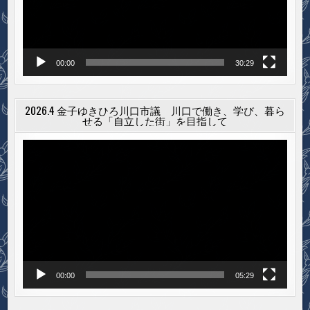
ヤ
ー
00:00
30:29
2026.4 金子ゆきひろ川口市議 川口で働き、学び、暮ら
せる「自立した街」を目指して
動
画
プ
レ
ー
ヤ
ー
00:00
05:29