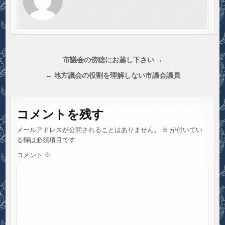
投
市議会の傍聴にお越し下さい →
稿
← 地方議会の役割を理解しない市議会議員
ナ
ビ
コメントを残す
ゲ
ー
メールアドレスが公開されることはありません。
※
が付いてい
シ
る欄は必須項目です
ョ
コメント
※
ン