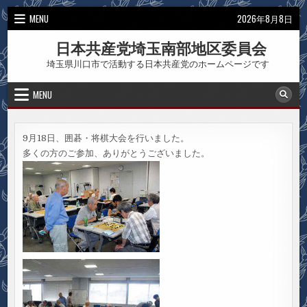
Skip
MENU
2026年8月8日
to
content
日本共産党埼玉南部地区委員会
埼玉県川口市で活動する日本共産党のホームページです
MENU
9月18日、囲碁・将棋大会を行いました。
多くの方のご参加、ありがとうございました。