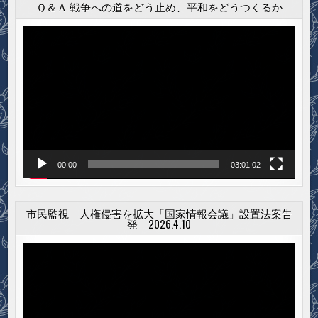
Ｑ＆Ａ 戦争への道をどう止め、平和をどうつくるか
動
画
プ
レ
ー
ヤ
ー
00:00
03:01:02
市民監視 人権侵害を拡大「国家情報会議」設置法案告
発 2026.4.10
動
画
プ
レ
ー