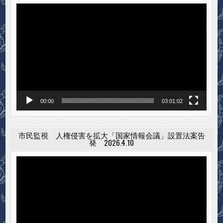
動
画
プ
レ
ー
ヤ
ー
00:00
03:01:02
市民監視 人権侵害を拡大「国家情報会議」設置法案告
発 2026.4.10
動
画
プ
レ
ー
ヤ
ー