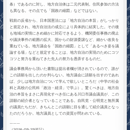
条）であるのに対し、地方自治体は二元代表制。住民参加の方法
も異なる。その点でも「国政の縮図」などではない。
戦前の反省から、日本国憲法には「地方自治の本旨」がしっかり
と規定され、地方自治法の成立により具体的に結実した。その後
も地域の実情にきめ細かに対応できるよう、機関委任事務の廃止
や議決事件の範囲の拡大、国からの財源委譲など、細かい改良を
重ねている。地方議会を「国政の縮図」として「あるべき姿を議
論する場」などと規定することは、地方自治の実現のためにコツ
コツと努力を重ねてきた先人の努力を愚弄するものだ。
議会事務局から頂いた書類は提出者欄が消されているので、誰が
この請願を出したのか判らない。地方議会に請願を出すのであれ
ば、少しは地方自治について学んで欲しいところだ（中学の社会
科と高校の公民科「政治・経済」で学ぶ）。驚くべきは、地方自
治の本旨をまさに具現化すべき任にある川口市議会議員が、この
請願の紹介者となっていることである。自民党・公明党と無所属
の議員たちだが、きちんとこの請願に目を通して紹介議員となっ
たのだろうか。地方議員としての資質が問われている。
———
（2016-09-29追記）