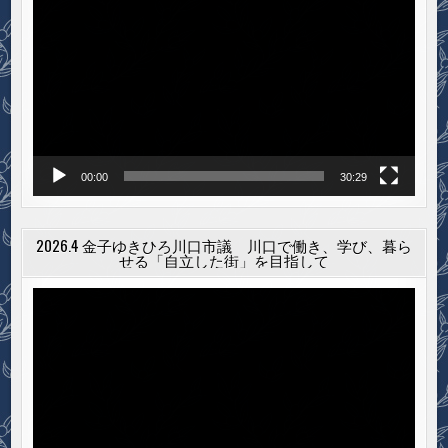
画
プ
レ
ー
ヤ
ー
00:00
30:29
2026.4 金子ゆきひろ川口市議 川口で働き、学び、暮ら
せる「自立した街」を目指して
動
画
プ
レ
ー
ヤ
ー