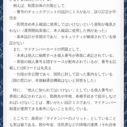
例えば、制度自体の欠陥として、
・番号のチェックデジットの設計にミスがあり、誤り訂正が不
完全
・民間含め本人確認に使用してはいけないという規制が徹底さ
れない（運用開始直後に、本人確認に使用した例があった）
・基本設計が非開示であり、セキュリティが確保されている保
証がない
また、マイナンバーカードの問題として、
・本来は他人に秘匿すべき個人番号が券面に表記されている。
・券面の個人番号を隠すケースが配布されているが、番号を記
載したQRコードは丸見え
・仕様が非公開であり、国民に対して誤った案内をしている
（国の窓口が、非接触通信機能はないと回答をした）
特に、「他人に知られてはいけない」としている個人番号が、
券面に表記されており、勤務先や学校、各種手続きで提示しなけ
ればいけないことは、覆いがたい設計ミスであり、マイナンバー
制度が運用できる条件にないことを示している。
ところで、政府が「マイナンバーのメリット」としていること
も実は嘘である。税や年金、住民票などの情報の連携（それ自体