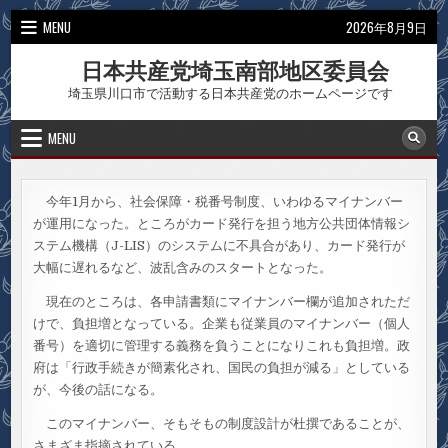
Skip
MENU
2026年8月9日
to
content
日本共産党埼玉南部地区委員会
埼玉県川口市で活動する日本共産党のホームページです
MENU
今年1月から、社会保障・税番号制度、いわゆるマイナンバー
が運用になった。ところがカード発行を担う地方公共団体情報シ
ステム機構（J-LIS）のシステムに不具合があり、カード発行が
大幅に遅れるなど、波乱含みのスタートとなった。
現在のところは、各申請書類にマイナンバー欄が追加されただ
けで、負担増となっている。企業も従業員のマイナンバー（個人
番号）を適切に管理する義務を負うことになりこれも負担増。政
府は「行政手続きが簡素化され、国民の負担が減る」としている
が、今後の話になる。
このマイナンバー、そもそもの制度設計が杜撰であることが、
さまざま指摘されている。