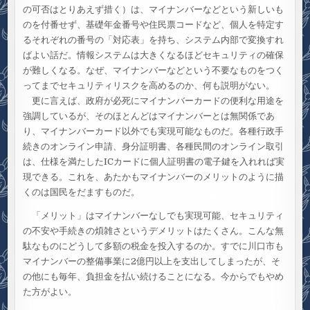
の可否はとりあえず措く）は、マイナンバーなどという新しいも
のを付番せず、基礎年金番号や住民票コードなど、個人を特定す
るそれぞれの番号の「対応表」を持ち、システム内部で変換すれ
ばよい話だ。情報システムは大きくなるほどセキュリティの確保
が難しくなる。なぜ、マイナンバーなどという不要なものをつく
ってまでセキュリティリスクを高めるのか、何も説明がない。
更に言えば、政府が必死にマイナンバーカードの便利な用途を
強調しているが、そのほとんどはマイナンバーとは無関係であ
り、マイナンバーカード以外でも実現可能なものだ。各種行政手
続きのオンライン申請、身分証明書、各種民間のオンライン取引
は、仕様を満たしたICカードに個人証明書の電子鍵を入れれば実
現できる。これを、あたかもマイナンバーのメリットのように描
くのは国民をだますものだ。
「メリット」はマイナンバーなしでも実現可能、セキュリティ
の不安や手続きの煩雑さというデメリットはたくさん。こんな無
駄なものにどうして多額の税金を投入するのか。すでに川口市も
マイナンバーの整備事業に2億円以上を支出してしまったが、そ
の他にも毎年、負担金を払い続けることになる。今からでもやめ
た方がよい。