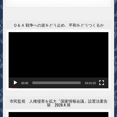
Ｑ＆Ａ 戦争への道をどう止め、平和をどうつくるか
動
画
プ
レ
ー
ヤ
ー
00:00
03:01:02
市民監視 人権侵害を拡大「国家情報会議」設置法案告
発 2026.4.10
動