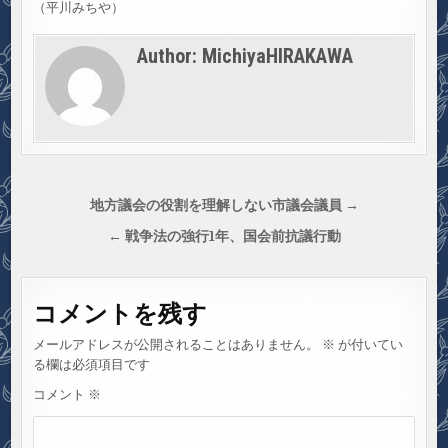
（平川みちや）
Author:
MichiyaHIRAKAWA
投
地方議会の役割を理解しない市議会議員 →
稿
← 戦争法の強行1年、国会前抗議行動
ナ
ビ
コメントを残す
ゲ
ー
メールアドレスが公開されることはありません。
※
が付いてい
シ
る欄は必須項目です
ョ
コメント
※
ン