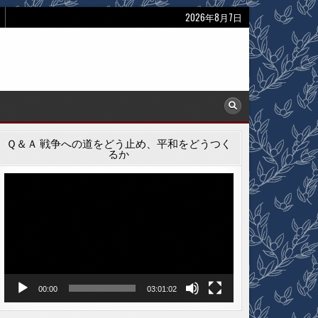
2026年8月7日
Ｑ＆Ａ 戦争への道をどう止め、平和をどうつく
るか
動
画
プ
レ
ー
ヤ
ー
00:00
03:01:02