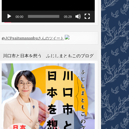
ヤ
ー
00:00
05:29
@JCPsaitamananbuさんのツイート
川口市と日本を想う ふじしまともこのブログ