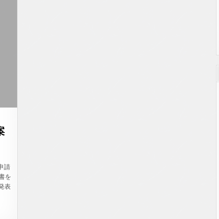
ー
ジ
新
開
設
／
新
川
口
NO.1562
案
申請
書を
発表