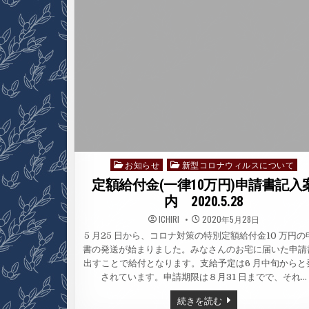
ナ
災
害
を
の
り
こ
え
よ
う
お知らせ
新型コロナウィルスについて
Posted
in
定額給付金(一律10万円)申請書記入
内 2020.5.28
ICHIRI
2020年5月28日
5 月25 日から、コロナ対策の特別定額給付金10 万円の
書の発送が始まりました。みなさんのお宅に届いた申請
出すことで給付となります。支給予定は6 月中旬からと
されています。申請期限は８月31 日までで、それ…
定
続きを読む
額