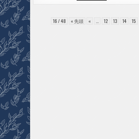
給
付
金
(一
律
16 / 48
« 先頭
«
...
12
13
14
15
10
万
円)
申
請
書
記
入
案
内
2020.5.28