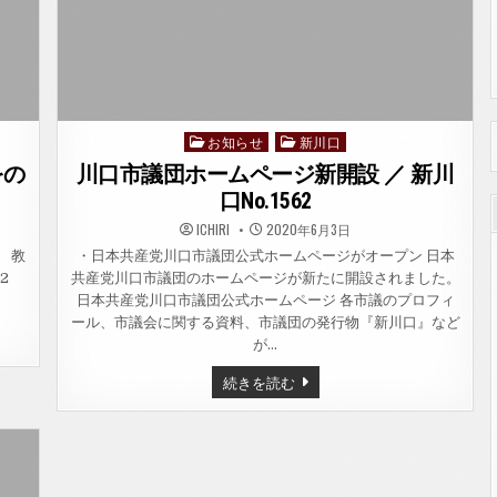
お知らせ
新川口
Posted
in
をの
川口市議団ホームページ新開設 ／ 新川
口No.1562
ICHIRI
2020年6月3日
0 教
・日本共産党川口市議団公式ホームページがオープン 日本
702
共産党川口市議団のホームページが新たに開設されました。
日本共産党川口市議団公式ホームページ 各市議のプロフィ
ール、市議会に関する資料、市議団の発行物『新川口』など
が…
川
続きを読む
口
市
議
団
ホ
ー
ム
ペ