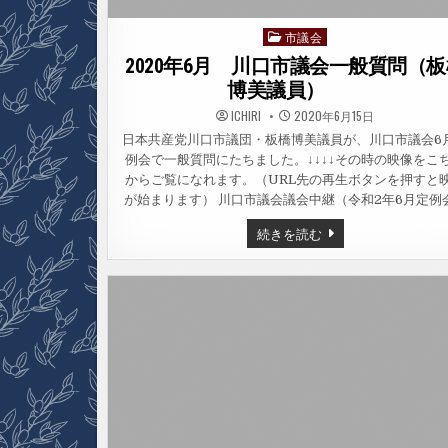
市議会
Posted
in
2020年6月 川口市議会一般質問（
博美議員）
ICHIRI
2020年6月15日
日本共産党川口市議団・板橋博美議員が、川口市議会6
例会で一般質問にたちました。↓↓↓↓その時の映像をこ
からご覧になれます。（URL先の再生ボタンを押すと
が始まります） 川口市議会議会中継（令和2年6月定例会
2020
続きを読む
年
6
月
川
口
市
議
会
一
般
質
問
（板
橋
博
美