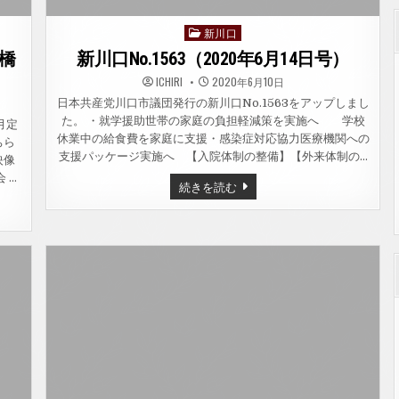
新川口
Posted
in
板橋
新川口No.1563（2020年6月14日号）
ICHIRI
2020年6月10日
日本共産党川口市議団発行の新川口No.1563をアップしまし
た。 ・就学援助世帯の家庭の負担軽減策を実施へ 学校
月定
休業中の給食費を家庭に支援・感染症対応協力医療機関への
ちら
支援パッケージ実施へ 【入院体制の整備】【外来体制の…
映像
 …
新
続きを読む
川
口
NO.1563（2020
年
6
月
14
日
号）