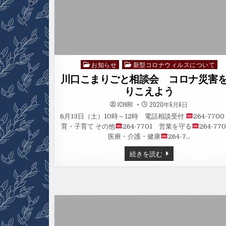
議
員）
お知らせ
新型コロナウィルスについて
Posted
in
川口こまりごと相談会 コロナ災害
りこえよう
ICHIRI
2020年6月6日
6月13日（土）10時～12時 電話相談受付
264-770
育・子育て その他
264-7701 営業を守る
264-7
医療・介護・健康
264-7…
川
続きを読む
口
こ
ま
り
ご
と
相
談
会
コ
ロ