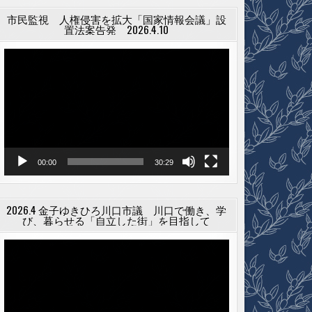
市民監視 人権侵害を拡大「国家情報会議」設
置法案告発 2026.4.10
動
画
プ
レ
ー
ヤ
ー
00:00
30:29
2026.4 金子ゆきひろ川口市議 川口で働き、学
び、暮らせる「自立した街」を目指して
動
画
プ
レ
ー