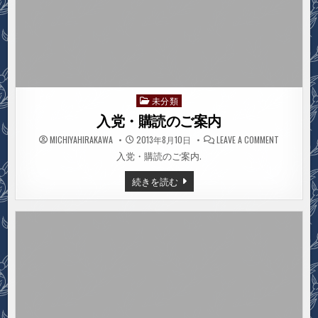
未分類
Posted
in
入党・購読のご案内
ON
MICHIYAHIRAKAWA
2013年8月10日
LEAVE A COMMENT
入
党・
入党・購読のご案内.
購
読
入
続きを読む
の
党・
ご
購
案
読
内
の
ご
案
内