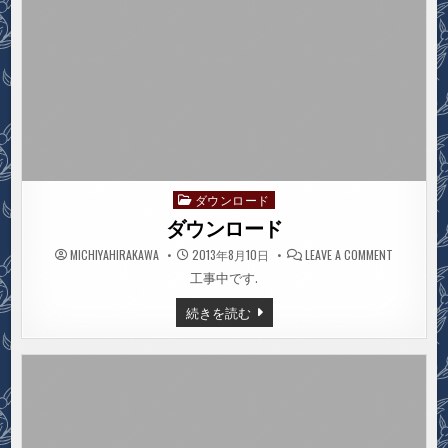
ダウンロード
Posted
in
ダウンロード
ON
MICHIYAHIRAKAWA
2013年8月10日
LEAVE A COMMENT
ダ
ウ
工事中です.
ン
ロ
ダ
続きを読む
ー
ウ
ド
ン
ロ
ー
ド