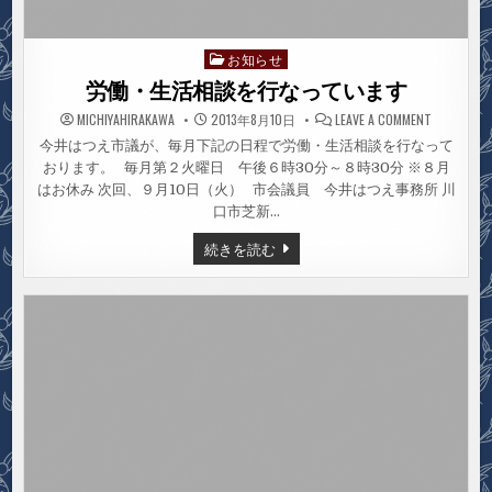
お知らせ
Posted
in
労働・生活相談を行なっています
ON
MICHIYAHIRAKAWA
2013年8月10日
LEAVE A COMMENT
労
働・
今井はつえ市議が、毎月下記の日程で労働・生活相談を行なって
生
おります。 毎月第２火曜日 午後６時30分～８時30分 ※８月
活
相
はお休み 次回、９月10日（火） 市会議員 今井はつえ事務所 川
談
を
口市芝新…
行
な
労
続きを読む
っ
働・
て
生
い
活
ま
す
相
談
を
行
な
っ
て
い
ま
す