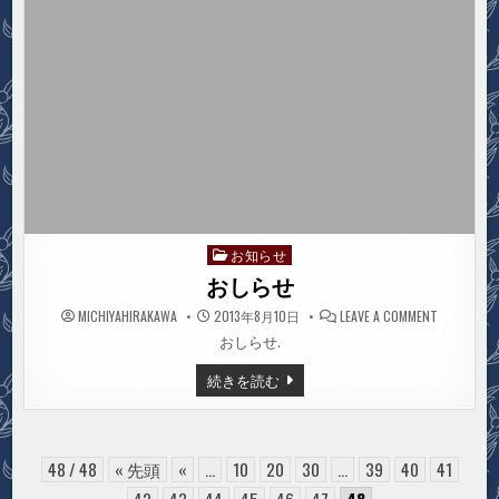
お知らせ
Posted
in
おしらせ
ON
MICHIYAHIRAKAWA
2013年8月10日
LEAVE A COMMENT
お
し
おしらせ.
ら
せ
お
続きを読む
し
ら
せ
48 / 48
« 先頭
«
...
10
20
30
...
39
40
41
42
43
44
45
46
47
48