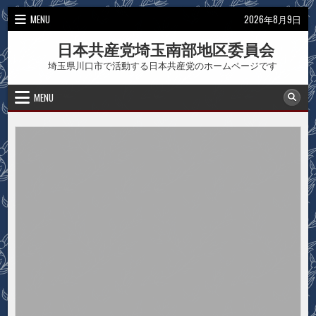
Skip
MENU
2026年8月9日
to
content
日本共産党埼玉南部地区委員会
埼玉県川口市で活動する日本共産党のホームページです
MENU