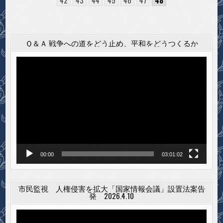
Ｑ＆Ａ 戦争への道をどう止め、平和をどうつくるか
動
画
プ
レ
ー
ヤ
ー
00:00
03:01:02
市民監視 人権侵害を拡大「国家情報会議」設置法案告
発 2026.4.10
動