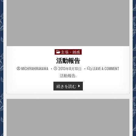
主張・雑感
Posted
in
活動報告
ON
MICHIYAHIRAKAWA
2013年8月10日
LEAVE A COMMENT
活
動
活動報告.
報
告
活
続きを読む
動
報
告