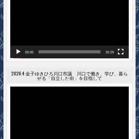
画
プ
レ
ー
ヤ
ー
00:00
30:29
2026.4 金子ゆきひろ川口市議 川口で働き、学び、暮ら
せる「自立した街」を目指して
動
画
プ
レ
ー
ヤ
ー