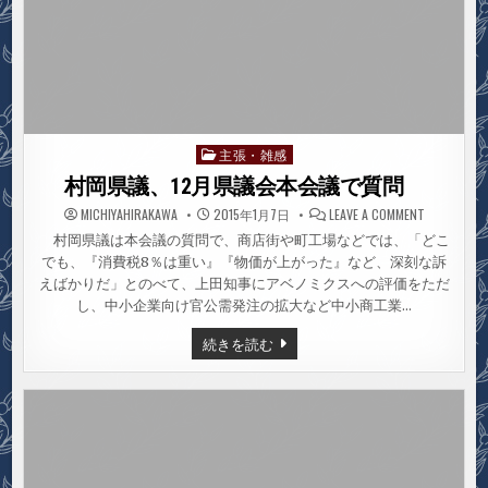
主張・雑感
Posted
in
村岡県議、12月県議会本会議で質問
ON
MICHIYAHIRAKAWA
2015年1月7日
LEAVE A COMMENT
村
岡
村岡県議は本会議の質問で、商店街や町工場などでは、「どこ
県
でも、『消費税8％は重い』『物価が上がった』など、深刻な訴
議、
12
えばかりだ」とのべて、上田知事にアベノミクスへの評価をただ
月
県
し、中小企業向け官公需発注の拡大など中小商工業…
議
会
村
続きを読む
本
岡
会
県
議
議、
で
質
12
問
月
県
議
会
本
会