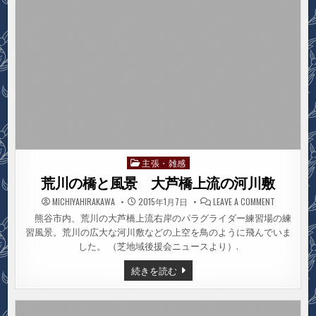
議
で
質
問
主張・雑感
Posted
in
荒川の橋と風景 大芦橋上流の河川敷
ON
MICHIYAHIRAKAWA
2015年1月7日
LEAVE A COMMENT
荒
川
熊谷市内、荒川の大芦橋上流右岸のパラグライダー練習場の練
の
習風景。荒川の広大な河川敷などの上空を鳥のように飛んでいま
橋
と
した。 （芝地域後援会ニュースより）.
風
景
大
荒
続きを読む
芦
川
橋
の
上
橋
流
と
の
風