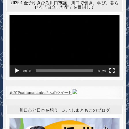
2026.4 金子ゆきひろ川口市議 川口で働き、学び、暮ら
せる「自立した街」を目指して
動
画
プ
レ
ー
ヤ
ー
00:00
05:29
@JCPsaitamananbuさんのツイート
川口市と日本を想う ふじしまともこのブログ