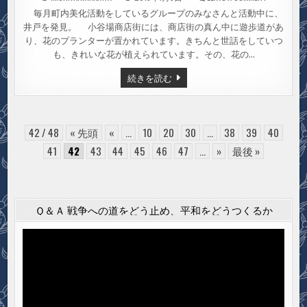
防
災
毎月町内美化活動をしているグループのみなさんと活動中に、
に
井戸を発見。 小谷場商店街には、商店街の真ん中に遊歩道があ
役
立
り、花のプランターが置かれています。きちんと世話をしていつ
つ
井
も、きれいな花が植えられています。その、花の…
戸
防
続きを読む
災
に
役
立
つ
井
42 / 48
« 先頭
«
...
10
20
30
...
38
39
40
戸
41
42
43
44
45
46
47
...
»
最後 »
Ｑ＆Ａ 戦争への道をどう止め、平和をどうつくるか
動
画
プ
レ
ー
ヤ