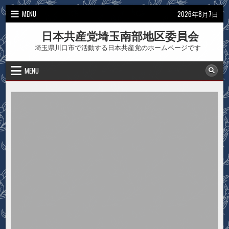
Skip
MENU
2026年8月7日
to
content
日本共産党埼玉南部地区委員会
埼玉県川口市で活動する日本共産党のホームページです
MENU