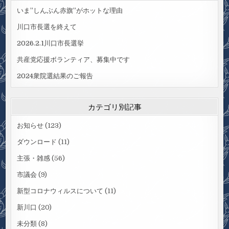
いま”しんぶん赤旗”がホットな理由
川口市長選を終えて
2026.2.1川口市長選挙
共産党応援ボランティア、募集中です
2024衆院選結果のご報告
カテゴリ別記事
お知らせ
(123)
ダウンロード
(11)
主張・雑感
(56)
市議会
(9)
新型コロナウィルスについて
(11)
新川口
(20)
未分類
(8)