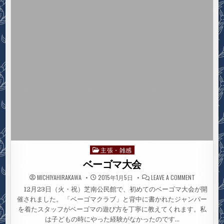
河
景
川
大
敷
芦
橋
上
流
の
河
川
敷
主張・雑感
Posted
in
ベーゴマ大会
ON
MICHIYAHIRAKAWA
2015年1月5日
LEAVE A COMMENT
ベ
ー
12月23日（火・祝）芝南公民館で、初めてのベーゴマ大会が開
ゴ
催されました。 「ベーゴマクラブ」と背中に書かれたジャンパー
マ
大
を着たスタッフがベーゴマの遊び方を丁寧に教えてくれます。私
会
は子どもの時にやった経験がなかったのです…