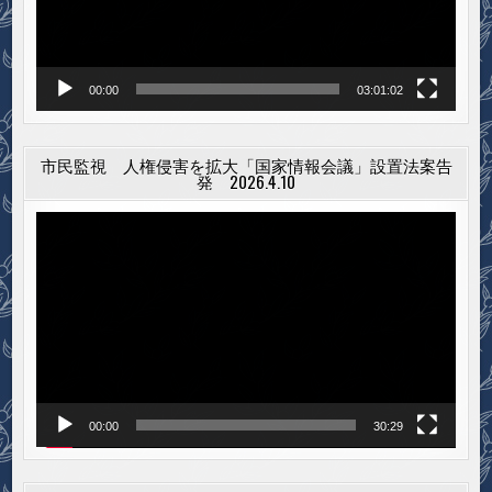
ー
00:00
03:01:02
市民監視 人権侵害を拡大「国家情報会議」設置法案告
発 2026.4.10
動
画
プ
レ
ー
ヤ
ー
00:00
30:29