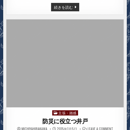
ベ
続きを読む
ー
ゴ
マ
大
会
主張・雑感
Posted
in
防災に役立つ井戸
ON
MICHIYAHIRAKAWA
2015年1月5日
LEAVE A COMMENT