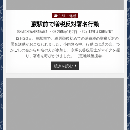
主張・雑感
Posted
in
蕨駅前で増税反対署名行動
ON
MICHIYAHIRAKAWA
2015年1月7日
LEAVE A COMMENT
蕨
駅
12月20日、蕨駅前で、総選挙後初めての消費税の増税反対の
前
署名活動がおこなわれました。小雨降る中、行動には芝の会、つ
で
増
かごしの会から13名の方が参加し、永塚友啓税理士がマイクを握
税
反
り、署名を呼びかけました。 （芝地域後援会…
対
署
蕨
続きを読む
名
駅
行
前
動
で
増
税
反
対
署
名
行
動