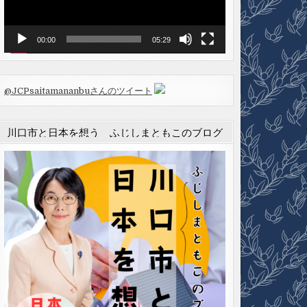
ヤ
ー
00:00
05:29
@JCPsaitamananbuさんのツイート
川口市と日本を想う ふじしまともこのブログ