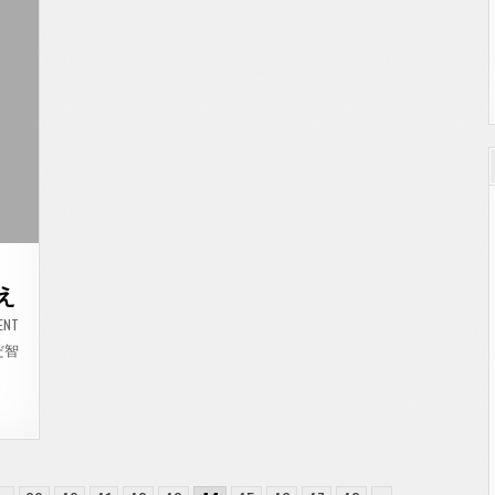
会
に
参
加
し
ま
し
た
え
ON
ENT
【動
画】
だ智
お
く
だ
智
子
街
頭
か
ら
の