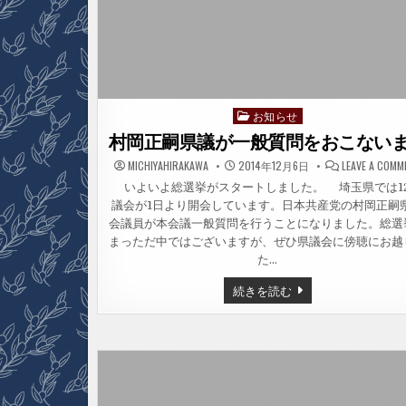
お知らせ
Posted
in
村岡正嗣県議が一般質問をおこない
MICHIYAHIRAKAWA
2014年12月6日
LEAVE A COMM
いよいよ総選挙がスタートしました。 埼玉県では1
議会が1日より開会しています。日本共産党の村岡正嗣
会議員が本会議一般質問を行うことになりました。総選
まっただ中ではございますが、ぜひ県議会に傍聴にお越
た…
村
続きを読む
岡
正
嗣
県
議
が
一
般
質