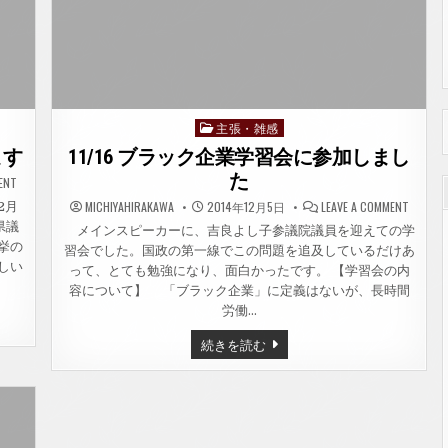
部
地
区
決
起
集
会
主張・雑感
Posted
in
ます
11/16 ブラック企業学習会に参加しまし
た
ON
ENT
村
岡
ON
MICHIYAHIRAKAWA
2014年12月5日
LEAVE A COMMENT
2月
正
11/16
県議
嗣
ブ
メインスピーカーに、吉良よし子参議院議員を迎えての学
県
ラ
挙の
習会でした。国政の第一線でこの問題を追及しているだけあ
議
ッ
が
ク
しい
って、とても勉強になり、面白かったです。 【学習会の内
一
企
般
業
容について】 「ブラック企業」に定義はないが、長時間
質
学
労働…
問
習
を
会
お
に
11/16
続きを読む
こ
参
ブ
な
加
ラ
い
し
ッ
ま
ま
ク
す
し
企
た
業
学
習