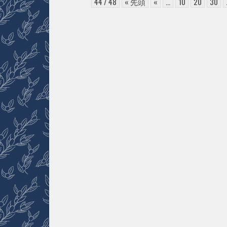
子
44 / 48
« 先頭
«
...
10
20
30
街
頭
か
ら
の
訴
え