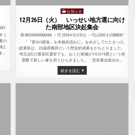
お知らせ
Posted
in
12月26日（火） いっせい地方選に向け
た南部地区決起集会
ON
MENT
全
国
ON
MICHIYAHIRAKAWA
2014年12月15日
LEAVE A COMMENT
きく
で
12
案の
21
月
「『第3の躍進』を本格的流れに」をめざしてたたかった
議
26
補と
総選挙は、21議席獲得という歴史的成果をかちとりました。
席、
日
北
（火
ま…
埼玉2区の選挙区選挙でも、おくだ候補が70,074票という得
関
い
東
っ
票数で新しい峯を切りひらきました。「安倍暴走政治を…
で
せ
2
い
12
続きを読む
議
地
月
席
方
26
選
日
に
向
（火）
け
い
た
っ
南
せ
部
い
地
地
区
方
決
選
起
に
集
向
会
け
た
南