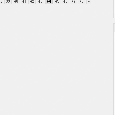
訴
...
39
40
41
42
43
44
45
46
47
48
»
え