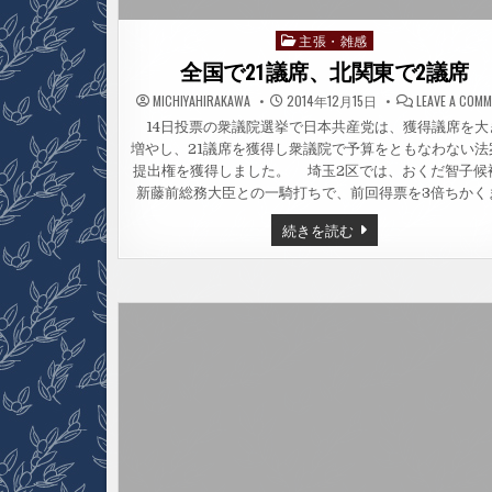
主張・雑感
Posted
in
全国で21議席、北関東で2議席
MICHIYAHIRAKAWA
2014年12月15日
LEAVE A COM
14日投票の衆議院選挙で日本共産党は、獲得議席を大
増やし、21議席を獲得し衆議院で予算をともなわない法
提出権を獲得しました。 埼玉2区では、おくだ智子候
新藤前総務大臣との一騎打ちで、前回得票を3倍ちかく
全
続きを読む
国
で
21
議
席、
北
関
東
で
2
議
席