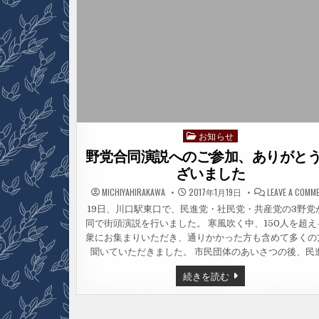
お知らせ
Posted
in
野党合同演説へのご参加、ありがと
ざいました
MICHIYAHIRAKAWA
2017年1月19日
LEAVE A COMM
19日、川口駅東口で、民進党・社民党・共産党の3野党
同で街頭演説を行いました。 寒風吹く中、150人を超え
衆にお集まりいただき、通りかかった方も含めて多くの
聞いていただきました。 市民団体のあいさつの後、民
野
続きを読む
党
合
同
演