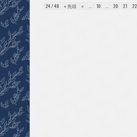
説
へ
24 / 48
« 先頭
«
...
10
...
20
21
2
の
ご
参
加、
あ
り
が
と
う
ご
ざ
い
ま
し
た