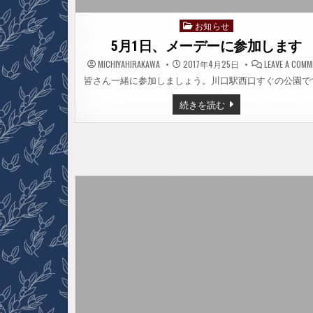
お知らせ
Posted
in
5月1日、メーデーに参加します
MICHIYAHIRAKAWA
2017年4月25日
LEAVE A COM
皆さん一緒に参加しましょう。川口駅西口すぐの公園で
5
続きを読む
月
1
日、
メ
ー
デ
ー
に
参
加
し
ま
す