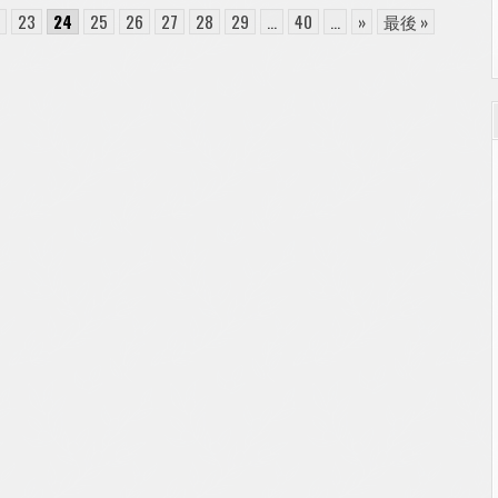
と
う
2
23
24
25
26
27
28
29
...
40
...
»
最後 »
ご
ざ
い
ま
し
た