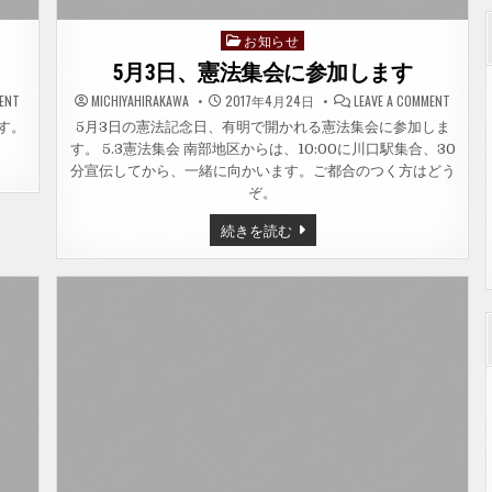
お知らせ
Posted
in
5月3日、憲法集会に参加します
ON
ON
MENT
MICHIYAHIRAKAWA
2017年4月24日
LEAVE A COMMENT
5
5
月
月
す。
5月3日の憲法記念日、有明で開かれる憲法集会に参加しま
1
3
す。 5.3憲法集会 南部地区からは、10:00に川口駅集合、30
日、
日、
メ
憲
分宣伝してから、一緒に向かいます。ご都合のつく方はどう
ー
法
デ
集
ぞ。
ー
会
に
に
5
続きを読む
参
参
月
加
加
3
し
し
日、
ま
ま
す
す
憲
法
集
会
に
参
加
し
ま
す