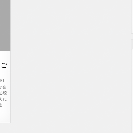
い。
うご
ON
ENT
野
党
が合
合
る聴
同
演
方に
説
へ
進…
の
ご
参
加、
あ
り
が