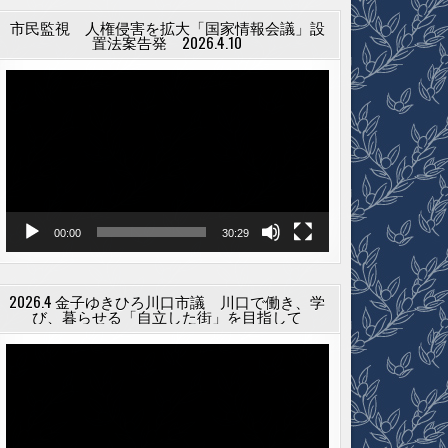
市民監視 人権侵害を拡大「国家情報会議」設
置法案告発 2026.4.10
動
画
プ
レ
ー
ヤ
ー
00:00
30:29
2026.4 金子ゆきひろ川口市議 川口で働き、学
び、暮らせる「自立した街」を目指して
動
画
プ
レ
ー