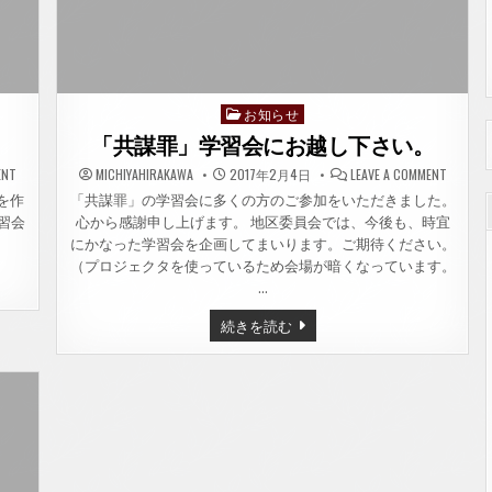
お知らせ
Posted
in
「共謀罪」学習会にお越し下さい。
ON
ON
ENT
MICHIYAHIRAKAWA
2017年2月4日
LEAVE A COMMENT
「共
「共
謀
謀
を作
「共謀罪」の学習会に多くの方のご参加をいただきました。
罪」
罪」
習会
心から感謝申し上げます。 地区委員会では、今後も、時宜
学
学
習
習
にかなった学習会を企画してまいります。ご期待ください。
会
会
の
に
（プロジェクタを使っているため会場が暗くなっています。
案
お
…
内
越
チ
し
ラ
下
「共
続きを読む
シ
さ
謀
い。
罪」
学
習
会
に
お
越
し
下
さ