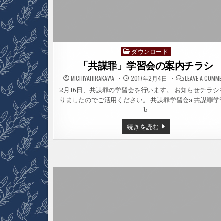
ダウンロード
Posted
in
「共謀罪」学習会の案内チラシ
MICHIYAHIRAKAWA
2017年2月4日
LEAVE A COMM
2月16日、共謀罪の学習会を行います。 お知らせチラシ
りましたのでご活用ください。 共謀罪学習会a 共謀罪学
b
「共
続きを読む
謀
罪」
学
習
会
の
案
内
チ
ラ
シ