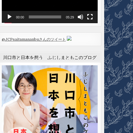
ヤ
ー
00:00
05:29
@JCPsaitamananbuさんのツイート
川口市と日本を想う ふじしまともこのブログ