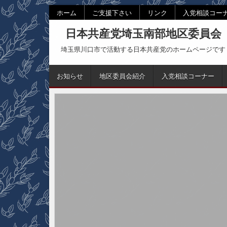
Skip
ホーム
ご支援下さい
リンク
入党相談コー
to
日本共産党埼玉南部地区委員会
content
埼玉県川口市で活動する日本共産党のホームページです
お知らせ
地区委員会紹介
入党相談コーナー