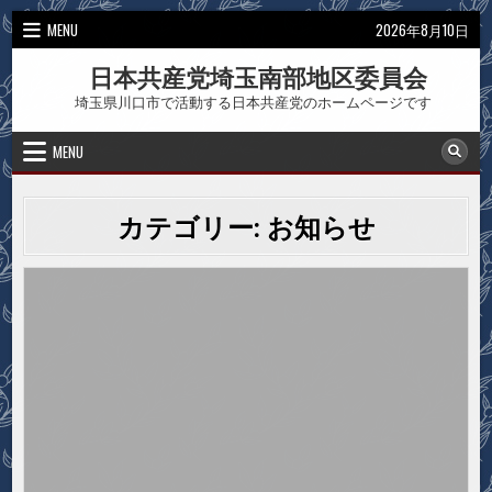
Skip
MENU
2026年8月10日
to
content
日本共産党埼玉南部地区委員会
埼玉県川口市で活動する日本共産党のホームページです
MENU
カテゴリー:
お知らせ