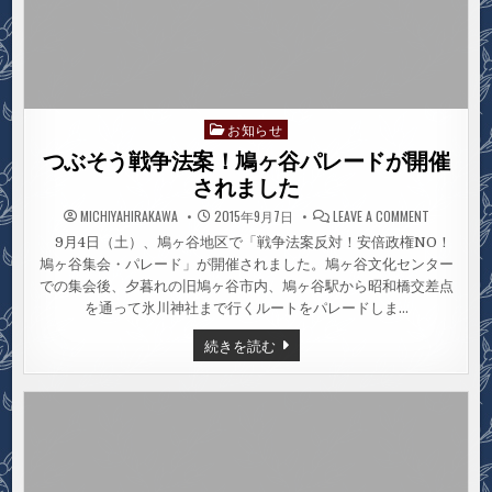
お知らせ
Posted
in
つぶそう戦争法案！鳩ヶ谷パレードが開催
されました
ON
MICHIYAHIRAKAWA
2015年9月7日
LEAVE A COMMENT
つ
ぶ
9月4日（土）、鳩ヶ谷地区で「戦争法案反対！安倍政権NO！
そ
鳩ヶ谷集会・パレード」が開催されました。鳩ヶ谷文化センター
う
戦
での集会後、夕暮れの旧鳩ヶ谷市内、鳩ヶ谷駅から昭和橋交差点
争
法
を通って氷川神社まで行くルートをパレードしま…
案！
鳩
つ
続きを読む
ヶ
ぶ
谷
そ
パ
う
レ
ー
戦
ド
争
が
法
開
案！
催
鳩
さ
ヶ
れ
谷
ま