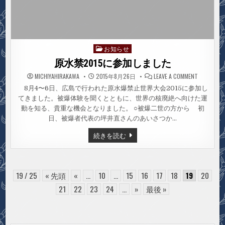
お知らせ
Posted
in
原水禁2015に参加しました
ON
MICHIYAHIRAKAWA
2015年8月26日
LEAVE A COMMENT
原
水
8月4〜6日、広島で行われた原水爆禁止世界大会2015に参加し
禁
てきました。被爆体験を聞くとともに、世界の核廃絶へ向けた運
2015
に
動を知る、貴重な機会となりました。 ○被爆二世の方から 初
参
加
日、被爆者代表の坪井直さんのあいさつか…
し
ま
原
続きを読む
し
水
た
禁
2015
に
参
加
19 / 25
« 先頭
«
...
10
...
15
16
17
18
19
20
し
ま
21
22
23
24
...
»
最後 »
し
た