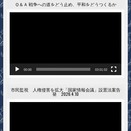
Ｑ＆Ａ 戦争への道をどう止め、平和をどうつくるか
動
画
プ
レ
ー
ヤ
ー
00:00
03:01:02
市民監視 人権侵害を拡大「国家情報会議」設置法案告
発 2026.4.10
動
画
プ
レ
ー