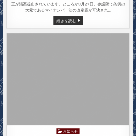
定
正が議案提出されています。ところが8月27日、参議院で条例の
個
人
大元であるマイナンバー法の改定案が可決され…
情
報”の
９
続きを読む
条
月
例
議
審
会“特
議
が
定
行
個
わ
人
れ
情
ま
報”の
す
条
例
審
議
が
行
わ
れ
ま
す
お知らせ
Posted