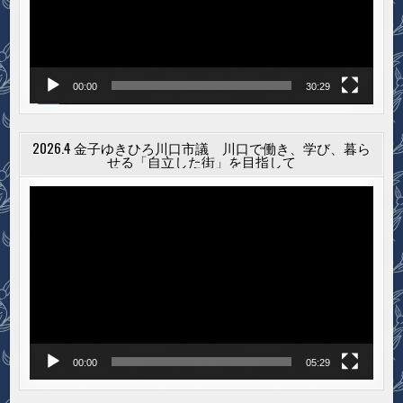
ヤ
ー
00:00
30:29
2026.4 金子ゆきひろ川口市議 川口で働き、学び、暮ら
せる「自立した街」を目指して
動
画
プ
レ
ー
ヤ
ー
00:00
05:29