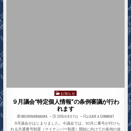
と
風
景
（17）
武
甲
山
お知らせ
Posted
in
９月議会“特定個人情報”の条例審議が行わ
れます
ON
MICHIYAHIRAKAWA
2015年9月7日
LEAVE A COMMENT
９
月
9月議会がはじまりました。今議会では、10月に番号が付けら
議
れる共通番号制度（マイナンバー制度）開始に向けての条例の改
会“特