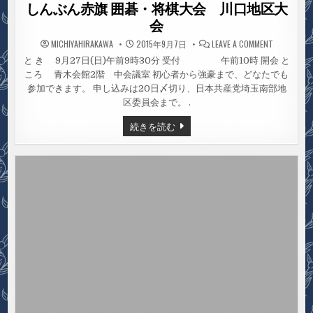
in
しんぶん赤旗 囲碁・将棋大会 川口地区大
会
ON
MICHIYAHIRAKAWA
2015年9月7日
LEAVE A COMMENT
し
ん
と き 9月27日(日)午前9時30分 受付 午前10時 開会 と
ぶ
ころ 青木会館2階 中会議室 初心者から強豪まで、どなたでも
ん
赤
参加できます。 申し込みは20日〆切り、日本共産党埼玉南部地
旗
囲
区委員会まで。 .
碁・
将
し
続きを読む
棋
ん
大
ぶ
会
ん
川
口
赤
地
旗
区
囲
大
碁・
会
将
棋
大
会
川
口
地
区
大
会