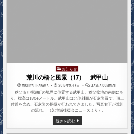
パ
し
レ
た
ー
ド
が
開
催
さ
れ
ま
し
た
お知らせ
Posted
in
荒川の橋と風景（17） 武甲山
ON
MICHIYAHIRAKAWA
2015年9月7日
LEAVE A COMMENT
荒
川
秩父市と横瀬町の境界に位置する武甲山。秩父盆地の南側にあ
の
り、標高は1304メートル。武甲山は北側斜面が石灰岩質で、頂上
橋
と
付近を含め、石灰岩の採掘が行われてきました。写真右下が荒川
風
景
の流れ。 （芝地域後援会ニュースより）.
（17）
武
荒
続きを読む
甲
川
山
の
橋