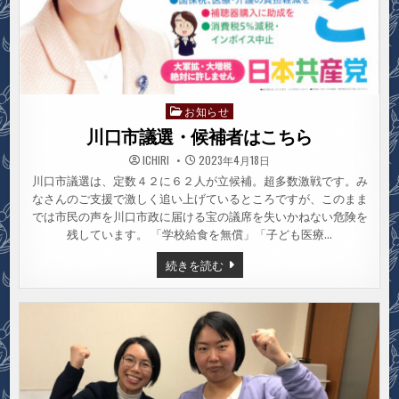
お知らせ
Posted
in
川口市議選・候補者はこちら
ICHIRI
2023年4月18日
川口市議選は、定数４２に６２人が立候補。超多数激戦です。み
なさんのご支援で激しく追い上げているところですが、このまま
では市民の声を川口市政に届ける宝の議席を失いかねない危険を
残しています。 「学校給食を無償」「子ども医療…
川
続きを読む
口
市
議
選・
候
補
者
は
こ
ち
ら