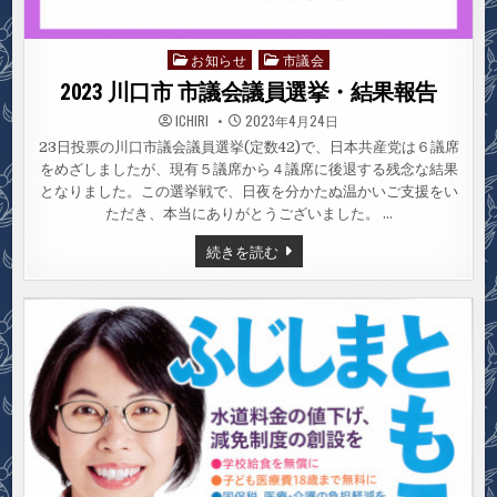
お知らせ
市議会
Posted
in
2023 川口市 市議会議員選挙・結果報告
ICHIRI
2023年4月24日
23日投票の川口市議会議員選挙(定数42)で、日本共産党は６議席
をめざしましたが、現有５議席から４議席に後退する残念な結果
となりました。この選挙戦で、日夜を分かたぬ温かいご支援をい
ただき、本当にありがとうございました。 …
2023
続きを読む
川
口
市
市
議
会
議
員
選
挙・
結
果
報
告