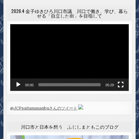
2026.4 金子ゆきひろ川口市議 川口で働き、学び、暮ら
せる「自立した街」を目指して
動
画
プ
レ
ー
ヤ
ー
00:00
05:29
@JCPsaitamananbuさんのツイート
川口市と日本を想う ふじしまともこのブログ