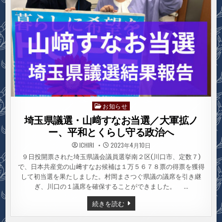
お知らせ
Posted
in
埼玉県議選・山﨑すなお当選／大軍拡ノ
ー、平和とくらし守る政治へ
ICHIRI
2023年4月10日
９日投開票された埼玉県議会議員選挙南２区(川口市、定数７)
で、日本共産党の山﨑すなお候補は１万５６７８票の得票を獲得
して初当選を果たしました。村岡まさつぐ県議の議席を引き継
ぎ、川口の１議席を確保することができました。 …
埼
続きを読む
玉
県