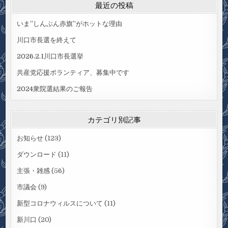
最近の投稿
いま”しんぶん赤旗”がホットな理由
川口市長選を終えて
2026.2.1川口市長選挙
共産党応援ボランティア、募集中です
2024衆院選結果のご報告
カテゴリ別記事
お知らせ
(123)
ダウンロード
(11)
主張・雑感
(56)
市議会
(9)
新型コロナウィルスについて
(11)
新川口
(20)