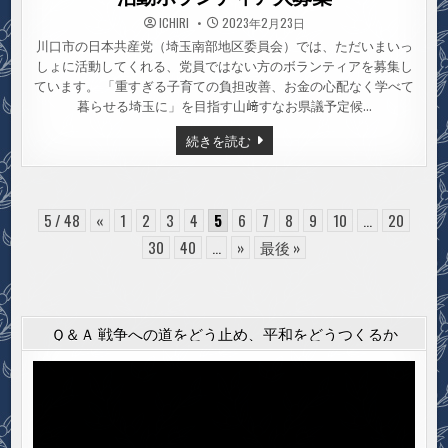
ICHIRI
2023年2月23日
川口市の日本共産党（埼玉南部地区委員会）では、ただいまいっ
しょに活動してくれる、党員ではない方のボランティアを募集し
ています。 「重すぎる子育ての負担改善、お金の心配なく学べて
暮らせる埼玉に」を目指す山﨑すなお県議予定候…
活
続きを読む
動
ボ
ラ
ン
テ
ィ
5 / 48
«
1
2
3
4
5
6
7
8
9
10
...
20
ア
大
30
40
...
»
最後 »
募
集
Ｑ＆Ａ 戦争への道をどう止め、平和をどうつくるか
動
画
プ
レ