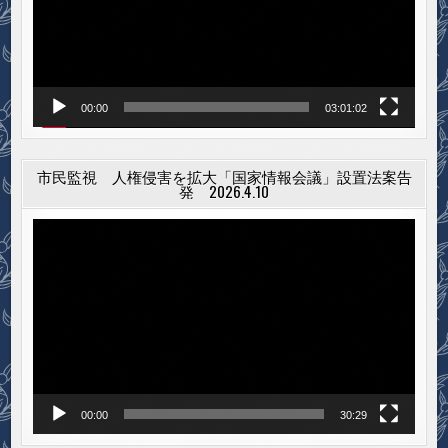
ー
ヤ
ー
00:00
03:01:02
市民監視 人権侵害を拡大「国家情報会議」設置法案告
発 2026.4.10
動
画
プ
レ
ー
ヤ
ー
00:00
30:29