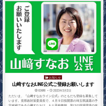
議
選・
山
﨑
す
な
お
当
選
／
大
軍
拡
ノ
ー、
平
和
と
く
ら
し
守
る
政
治
へ
お知らせ
Posted
in
山﨑すなおLINE公式ご登録お願いします
ICHIRI
2023年3月2日
ただいま、『山﨑すなおライン公式』のともだち登録を募集して
います。党県政対策委員長で、４月９日投開票の埼玉県議選の予
定候補である山﨑すなおは、もと高校教師。学びの現場環境の改