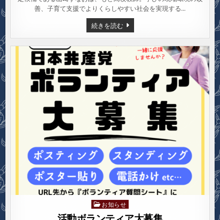
善、子育て支援でよりくらしやすい社会を実現する…
山
続きを読む
﨑
す
な
お
LINE
公
式
ご
登
録
お
願
い
し
ま
す
お知らせ
Posted
in
活動ボランティア大募集