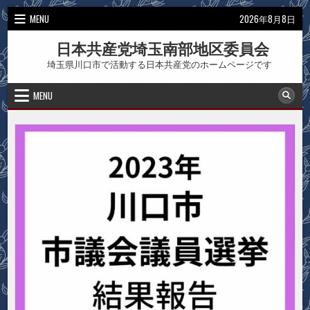
Skip
MENU
2026年8月8日
to
content
日本共産党埼玉南部地区委員会
埼玉県川口市で活動する日本共産党のホームページです
MENU