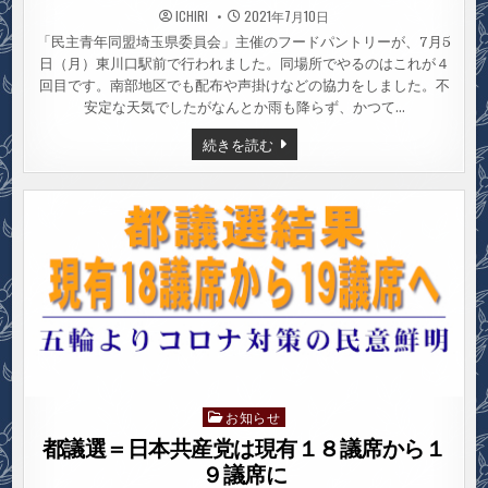
ICHIRI
2021年7月10日
「民主青年同盟埼玉県委員会」主催のフードパントリーが、7月5
日（月）東川口駅前で行われました。同場所でやるのはこれが４
回目です。南部地区でも配布や声掛けなどの協力をしました。不
安定な天気でしたがなんとか雨も降らず、かつて…
第
続きを読む
4
回
東
川
口
駅
フ
ー
ド
パ
ン
ト
リ
ー・
レ
ポ
ー
ト
お知らせ
Posted
in
都議選＝日本共産党は現有１８議席から１
９議席に