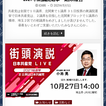
つ
ICHIRI
2021年11月1日
い
て
共産党は全国で１０議席、北関東で１議席 ３１日投票の衆議院選
挙で日本共産党は、２議席を目指した北関東ブロックで１議席の
獲得、埼玉２区での初議席をめざしましたが及びませんでした。
昼夜をいとわずご支援いただいたみなさんに心か…
2021
続きを読む
年
衆
議
院
選
挙
結
果
報
告
お知らせ
活動など
Posted