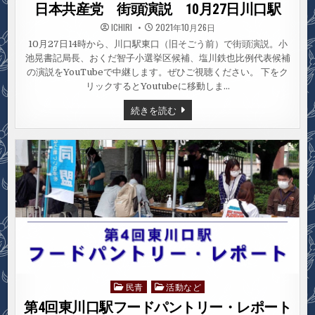
in
日本共産党 街頭演説 10月27日川口駅
ICHIRI
2021年10月26日
10月27日14時から、川口駅東口（旧そごう前）で街頭演説。小
池晃書記局長、おくだ智子小選挙区候補、塩川鉄也比例代表候補
の演説をYouTubeで中継します。ぜひご視聴ください。 下をク
リックするとYoutubeに移動しま…
日
続きを読む
本
共
産
党
街
頭
演
説
10
月
27
日
川
口
駅
民青
活動など
Posted
in
第4回東川口駅フードパントリー・レポート