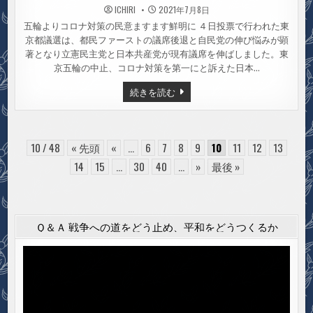
ICHIRI
2021年7月8日
五輪よりコロナ対策の民意ますます鮮明に ４日投票で行われた東
京都議選は、都民ファーストの議席後退と自民党の伸び悩みが顕
著となり立憲民主党と日本共産党が現有議席を伸ばしました。東
京五輪の中止、コロナ対策を第一にと訴えた日本…
都
続きを読む
議
選
＝
日
本
共
10 / 48
« 先頭
«
...
6
7
8
9
10
11
12
13
産
党
14
15
...
30
40
...
»
最後 »
は
現
有
１
８
議
Ｑ＆Ａ 戦争への道をどう止め、平和をどうつくるか
席
か
ら
動
１
９
画
議
プ
席
に
レ
ー