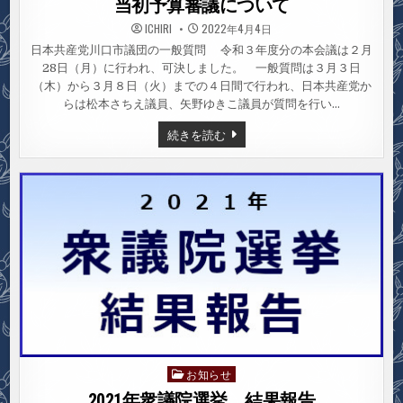
当初予算審議について
ICHIRI
2022年4月4日
日本共産党川口市議団の一般質問 令和３年度分の本会議は２月
28日（月）に行われ、可決しました。 一般質問は３月３日
（木）から３月８日（火）までの４日間で行われ、日本共産党か
らは松本さちえ議員、矢野ゆきこ議員が質問を行い…
井
続きを読む
上
薫
議
員
の
議
会
報
告
一
般
質
問
／
補
正、
当
初
予
算
お知らせ
Posted
審
議
in
2021年衆議院選挙 結果報告
に